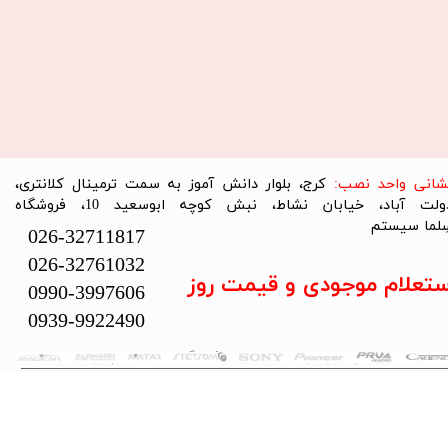
نشانی واحد نصب:
کرج، بلوار دانش آموز به سمت ترمینال کلانتری،
دولت آباد، خیابان نشاط، نبش کوچه ابوسعید 10، فروشگاه
لما سیستم​​​​​​​
026-32711817
026-32761032
ستعلام موجودی و قیمت روز
0990-3997606
0939-9922490
تمام حقوق این سایت متعلق به فروشگاه سلما سیستم می‌باشد.