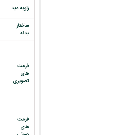
زاویه دید
ساختار
بدنه
فرمت
های
تصویری
فرمت
های
صوتی