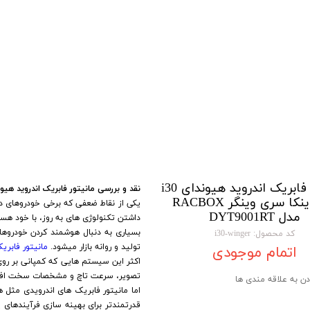
تویوتا TOYOTA
گیرنده دیجیتال
لیفان LIFAN
سنسور دنده عقب Sensor
رنو RENAULT
دوربین خودرو Car Camera
جک JAC
دوربین ثبت وقایع (CAM
نیسان NISSAN
پاور ویندوز Power Windows
جیلی GEELY
پاور سانروف Power Sunroof
سیتروئن CITROEN
باند و بلندگو و
مانیتور فابریک اندروید هیوندای i30
نقد و بررسی مانیتور فابریک اندروید هیوندای i30 از برند معروف وینکا سری وینگر RACBOX مد
برند وینکا سری وینگر RACBOX
یکی از نقاط ضعفی که برخی خودروهای دا
بی ام و BMW
آمپلی فایر خودر
مدل DYT9001RT
داشتن تکنولوژی های به روز، با خود هست
بسیاری به دنبال هوشمند کردن خودروه
مرسدس بنز MERCEDES BENZ
طاقچه MDF و 3D عقب خودرو
کد محصول: i30-winger
تولید و روانه بازار میشود.
مانیتور فابری
اتمام موجودی
اکثر این سیستم هایی که کمپانی بر رو
تصویر، سرعت تاچ و مشخصات سخت افز
دن به علاقه مندی ها
قدرتمندتر برای بهینه سازی فرآیندهای 