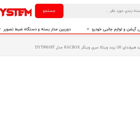
جستجو
آپشن و لوازم جانبی خودرو
دوربین مدار بسته و دستگاه ضبط تصویر
درو
دوربین مدار بسته
 وینگر RACBOX مدل DYT9001RT
درو
دوربین مدار بسته بر اساس تکنولوژی
درو
ایربگ و رابط چرخشی
El
تی مدیا