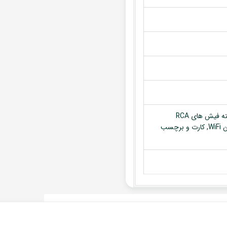
مانیتور, قاب مربوطه, آنتن GPS, سوکت برق فابریک دستگاه, کابل دسته فیش های RCA
(ورودی و خروجی ها), کابل USB, کابل ورودی تصویر, میکروفون, آنتن WiFi, کارت و برچسب