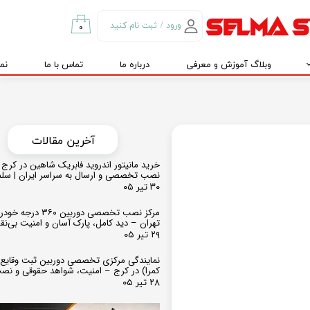
ورود
/
ثبت نام کنید
۰
حساب کاربری من
وبلاگ آموزش و معرفی
درباره ما
تماس با ما
نم
تغییر گذر واژه
سفارشات
خروج از حساب
کاربری
​​آخرین مقالات
خرید مانیتور اندروید فابریک شاهین در کرج و
نصب تخصصی و ارسال به سراسر ایران | سل
۳۰ تیر ۰۵
مرکز نصب تخصصی دوربین ۶۰
تهران – دید کامل، پارک آسان و امنیت بی‌ن
۲۹ تیر ۰۵
نمایندگی مرکزی تخصصی دوربین ثبت وقایع
کمرا) در کرج – امنیت، شواهد حقوقی و نص
۲۸ تیر ۰۵