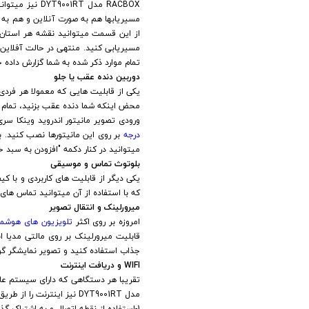
RACBOX مدل DYT9001RT نیز میتوانید از نعمت مسیریابهایی همچون
مسیریابها هم به صورت آنلاین و هم به ص
از این قسمت میتوانید نقشه هر استان ا
مسیریابی کنید. منتهی در حالت آفلاین
تمام موارد ذکر شده به شما گزارش داده 
دوربین دنده عقب یا جلو
یکی از قابلیت هایی که معمولا هر فردی
محض اینکه شما دنده عقب بزنید، تمام پ
ورودی تصویر مانیتور اندروید وینکا سری وینگر RACBOX مدل DYT9001RT هیوندای i30 است و با تمام دوربین ها سازگار 
درجه
بر روی این مانیتورها نصب کنید. 
میتوانید در کنار دکمه "افزودن به سبد خر
بلوتوث تماس و موسیقی
که با استفاده از آن میتوانید تماس ه
میرورلینک و انتقال تصویر
امروزه بر روی اکثر
تلویزیون های هوشمن
جذاب استفاده کنید و تصویر نمایشگر گو
WIFI و دریافت اینترنت
مدل DYT9001RT نیز اینترنت را از طریق روش های زیر می تواند دریافت کند:
1-استفاده از نقطه اتصال و به اشتراک گذاری اینترنت گوشی