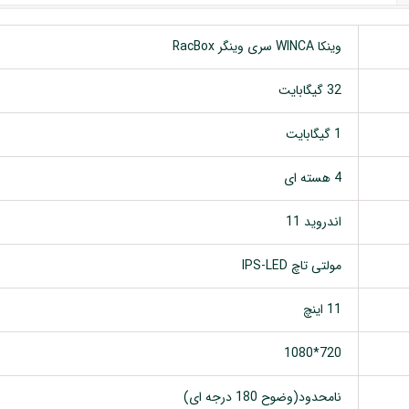
وینکا WINCA سری وینگر RacBox
32 گیگابایت
1 گیگابایت
4 هسته ای
اندروید 11
مولتی تاچ IPS-LED
11 اینچ
720*1080
نامحدود(وضوح 180 درجه ای)