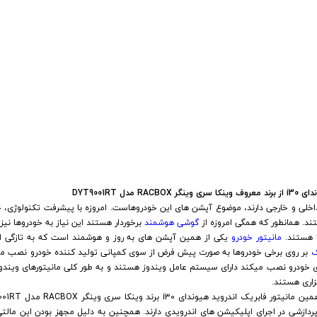
 خودرو
Car 
DASH )
 میدرنج
ل DYT9001RT
خلی و خارجی دارند، موضوع آپشن های این خودروهاست. امروزه با پیشرفت تکنولوژی، ج
و
ند. همانطور که همگی امروزه از
گوشی هوشمند
برخوردار هستند این نیاز به خودروها نی
ا هستند.
مانیتور خودرو
یکی از همین آپشن های به روز و هوشمند است که به تازگی ا
ک
بر روی برخی خودروها به صورت پیش فرض از سوی کمپانی تولید کننده خودرو نصب می
ی خودرو نصب میکند دارای سیستم عامل ویندوز هستند و به طور کلی مانیتورهای ویند
اری هستند.
پردازشی در اجرای اپلیکیشن های اندرویدی دارند. همچنین به دلیل مجهز بودن این مالتی