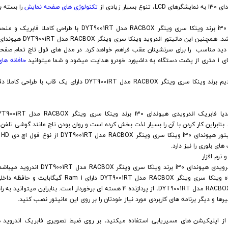
تکنولوژی های صفحه نمایش
را بسته ب
ضبط تصویری فابریک اندروید هیوندای i30 برند وینکا سری وینگر RACBOX
حافظه ها
مانیتور فابریک اندروید هیوندای i20 قدیم برند وینکا سری وینگر RACBOX م
. بنابراین کار کردن با آن را بسیار لذت بخش کرده است و روان بودن تاچ مانند گوشی تلف
 بلوری را نیز دارد.
رم افزار
سیستم عامل ضبط تصویری فابریکی اندرویدی هی
مانیتور هیوندای i30 وینکا سری وینگر RACBOX مدل DYT9001RT، از پردازنده 4 هسته ای برخو
رها و دیگر برنامه های کاربردی مورد نیاز خودتان را بر روی این مانیتور نصب کنید.