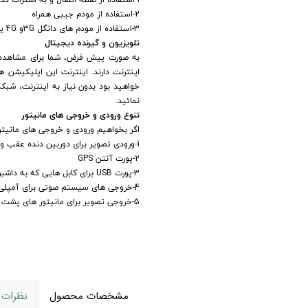
2-استفاده از مودم جیبی همراه
3-استفاده از مودم های دانگل 3Gو 4G یو اس بی
تلویزیون و گیرنده دیجیتال
به صورت پیش فرض، شما برای مشاهده ش
اینترنت دارند. اینترنت این اپلیکیشن 
خواهید بود بدون نیاز به اینترنت، شبک
نمائید.
تنوع ورودی و خروجی های مانیتور
اگر بخواهیم ورودی و خروجی های مانیتور فابریک اندروید هیوندای i30 برند وینکا سری وینگر BOX
1-ورودی تصویر برای دوربین دنده عقب و یا 360 درجه
2-پورت آنتن GPS
3-پورت USB برای کابل هایی که به داشبورد هدایت میشوند
4-خروجی های سیستم صوتی برای آمپلی فایر و ساب
5-خروجی تصویر برای مانیتور های پشت سری
مشخصات محصول
نظرات