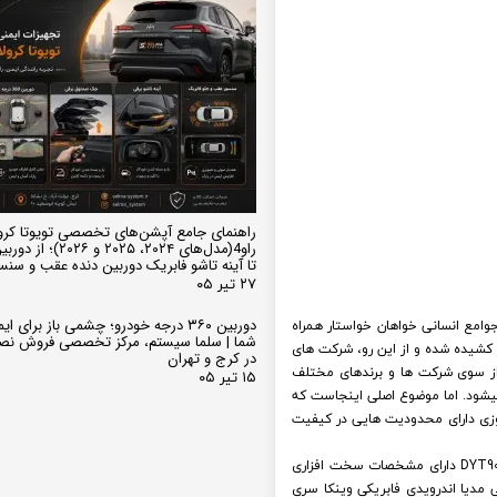
راهنمای جامع آپشن‌های تخصصی تویوتا کرو
تا آینه تاشو فابریک دوربین دنده عقب و سن
۲۷ تیر ۰۵
وامع انسانی خواهان خواستار همراه
دوربین ۳۶۰ درجه خودرو؛ چشمی باز برای
شما | سلما سیستم، مرکز تخصصی فروش نص
ز کشیده شده و از این رو، شرکت های
در کرج و تهران
ز سوی شرکت ها و برندهای مختلف
۱۵ تیر ۰۵
شود. اما موضوع اصلی اینجاست که
وزی دارای محدودیت هایی در کیفیت
اما مانیتور فابریک های اندرویدی مثل همین مانیتور فابریک اندروید هیوندای i30 برند وینکا سری وینگر RACBOX مدل DYT9001RT دارای مشخصات سخت افزاری
 مدیا اندرویدی فابریکی وینکا سری