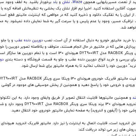
Waze
،
نشان
و
بلد
برخوردار باشید. به لطف وجود سیس
ورت آفلاین استفاده کنید. اخیرا نرم افزار نشان یک بخشی به تنظیماتش اضافه کرده با 
ز ایران را به تفکیک دانلود و ذخیره کنید که در مواقعی که اینترنت مانیتور قطع است،
، ترافیک مسیر، وجود یا عدم پلیس و یا سرعت گیر به شما نمایش داده نمیشود. به مح
خواهد شد.
 با خرید مانیتور خودرو به دنبال استفاده از آن است، نصب
دوربین دنده عقب
و یا جلو 
ردازش هایی که در مانتیور در حال انجام هستند، متوقف و بلافاصله تصویر دوربین را خو
است، حتی میتوانید پکیج
برای بررسی و خرید انواع دوربین دنده عقب و جلو به قسمت فروشگاه و دسته بندی
دور
ید" دوربین خود را انتخاب نمائید تا به همراه مانیتور برای شما ارسال شود.
ای ورودی و خروجی خود را پاسخ دهید و همچنین از پخش موسیقی های موجود در گوشی خ
د
و همچنین مانیتورها قابلیت انتقال تصویر از طریق وایفای وجود دارد. به این تکنول
قابلیت میرورلینک بر روی مالتی مدیا اندروید ه
شی خود را (آیفون و اندروید) به صفحه نمایش مانیتور خودروی خود انتقال دهید.