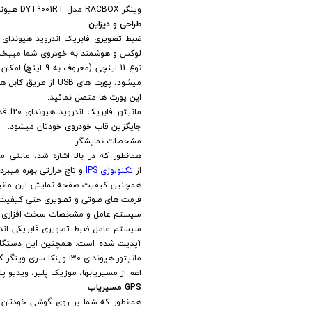
وینگر RACBOX مدل DYT9001RT هیوندای i30 به نمایشگرهای LCD، تنوع بسیار زیادی از
طراحی و دیزاین
میشود، پورت های USB از طریق کابل های 1 متری از پشت دستگاه به داشبورد خودرو هدایت میشود و شما میتوانید
این پورت ها متصل نمائید.
جایگزین قاب خودروی خودتان میشود.
مشخصات نمایشگر
از
تکنولوژی
IPS
و تاچ حرارتی بهره میبرد
فرمت های صوتی و تصویری حتی کیفیت های
سیستم عامل و مشخصات سخت افزاری و ن
اعم از مسیریابها، موزیک پلیر، ویدیو پلی
GPS مسیریاب