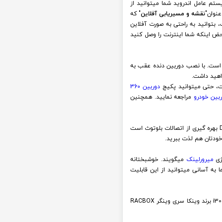
تم عامل اندروید شما میتوانید از
عنوان"
نقشه و مسیریابی آفلاین
" که
 بتوانید به راحتی به صورت آفلاین
ض اینکه شما اینترنت را وصل کنید
است. با نصب دوربین دنده عقب به
اهید داشت.
دوربین 360
بین خودرو
مراجعه نمایید. همچنین
یکی دیگر از قابلیت های کاربردی و با کیفیت مانیتور فابریک خودروی هیوندای i30 وینکا سری وینگر RACBOX مدل DYT9001RT بهره گیری از اتصالات بلوتوث است
ودتان هم لذت ببرید.
وژی
میرورلینک
میگویند. خوشبختانه
یوندای i30 برند وینکا سری وینگر RACBOX مدل DYT9001RT وجود دارد و شما به آسانی میتوانید از این قابلیت
تقریبا هر دستگاهی که دارای سیستم عامل اندروید است، قابلیت اتصال به اینترنت را نیز دارد. مانیتور فابریک اندروید هیوندای i30 برند وینکا سری وینگر RACBOX