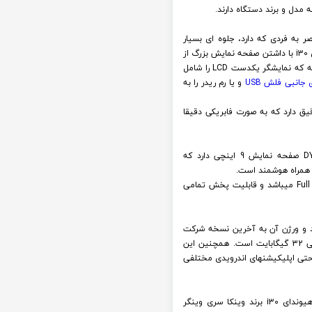
ه مدل و برند دستگاه دارند.
 مدل DYT9001RT با طراحی کاملا فابریک و منحصر به فردی که دارد، جلوه ای بسیار
لوکس و هوشمند به خودروی شما میبخشد. همچنین این مانیتور اندروید وینکا سری وینگر RACBOX مدل DYT9001RT هیوندای i30 با داشتن صفحه نمایش بزرگ از
نوع 11 اینچی (معروف به 9 اینچ) امکان دید مناسب را برای سرنشینان عقب فراهم خواهد کرد. در مدل های فول تاچ تمام صفحه که نمایشگر یکدست LCD را شامل
ی جانبی فلش
USB
و یا رم ریدر را به
دل DYT9001RT دارای یک قاب با طراحی کاملا دقیق دارد که به صورت فابریکی دقیقا
همانطور که در بالا اشاره شد، مالتی مدیا فابریک اندرویدی هیوندای i30 برند وینکا سری وینگر RACBOX مدل DYT9001RT صفحه نمایش 9 اینچی دارد که
ن همراه هوشمند است.
همچنین کیفیت صفحه نمایش این مانیتور هیوندای i30 وینکا سری وینگر RACBOX مدل DYT9001RT از نوع فول اچ دی Full HD میباشد و قابلیت پخش تمامی
وندای i30 برند وینکا سری وینگر RACBOX مدل DYT9001RT اندروید میباشد و ورژن آن به آخرین نسخه شرکت
آپدیت شده است. همچنین این دستگاه وینکا سری وینگر RACBOX مدل DYT9001RT دارای Ram 1 گیگابایت و حافظه داخلی 32 گیگابایت است. همچنین این
ردار است. بنابراین میتوانید به راحتی اپلیکیشنهای اندرویدی مختلفی
همانطور که شما بر روی گوشی خودتان از اپلیکیشن های مسیریابی استفاده میکنید، بر روی ضبط تصویری فابریک اندروید هیوندای i30 برند وینکا سری وینگر