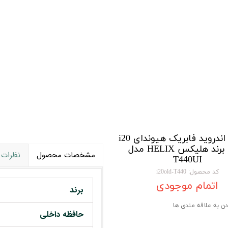
تویوتا TOYOTA
گیرنده دیجیتال
لیفان LIFAN
سنسور دنده عقب Sensor
رنو RENAULT
دوربین خودرو Car Camera
جک JAC
دوربین ثبت وقایع (CAM
نیسان NISSAN
پاور ویندوز Power Windows
جیلی GEELY
پاور سانروف Power Sunroof
سیتروئن CITROEN
باند و بلندگو و
مانیتور اندروید فابریک هیوندای i20
قدیم برند هلیکس HELIX مدل
بی ام و BMW
آمپلی فایر خودر
مشخصات محصول
نظرات
T440UI
مرسدس بنز MERCEDES BENZ
طاقچه MDF و 3D عقب خودرو
کد محصول: i20old-T440
اتمام موجودی
برند
دن به علاقه مندی ها
حافظه داخلی