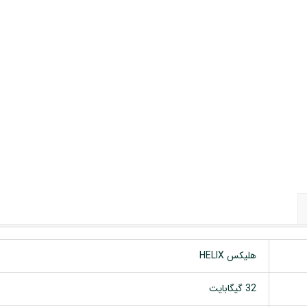
 خودرو
Car 
DASH )
 میدرنج
و
هلیکس HELIX
32 گیگابایت