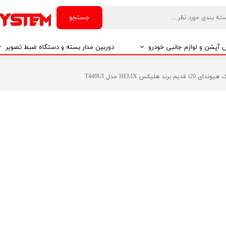
جستجو
آپشن و لوازم جانبی خودرو
دوربین مدار بسته و دستگاه ضبط تصویر
درو
دوربین مدار بسته
 هلیکس HELIX مدل T440UI
درو
دوربین مدار بسته بر اساس تکنولوژی
درو
ایربگ و رابط چرخشی
El
تی مدیا