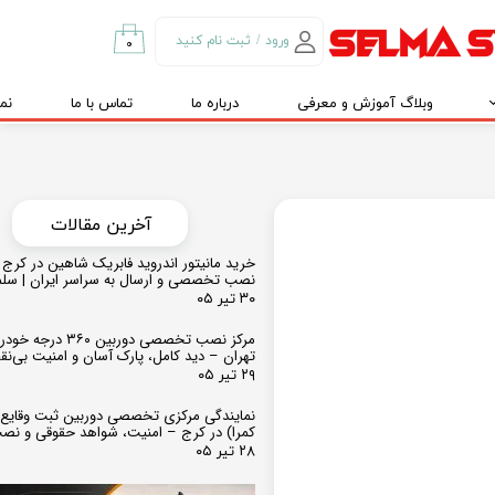
ورود
/
ثبت نام کنید
۰
حساب کاربری من
وبلاگ آموزش و معرفی
درباره ما
تماس با ما
نم
تغییر گذر واژه
سفارشات
خروج از حساب
کاربری
​​آخرین مقالات
خرید مانیتور اندروید فابریک شاهین در کرج و
نصب تخصصی و ارسال به سراسر ایران | سل
۳۰ تیر ۰۵
مرکز نصب تخصصی دوربین ۶۰
تهران – دید کامل، پارک آسان و امنیت بی‌ن
۲۹ تیر ۰۵
نمایندگی مرکزی تخصصی دوربین ثبت وقایع
کمرا) در کرج – امنیت، شواهد حقوقی و نص
۲۸ تیر ۰۵