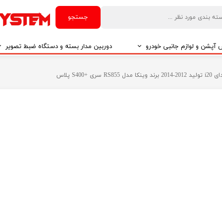
جستجو
آپشن و لوازم جانبی خودرو
دوربین مدار بسته و دستگاه ضبط تصویر
درو
دوربین مدار بسته
ی +S400 پلاس
درو
دوربین مدار بسته بر اساس تکنولوژی
درو
ایربگ و رابط چرخشی
El
تی مدیا