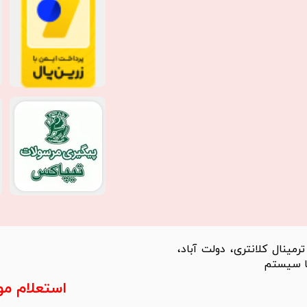
مینال کلانتری، دولت آباد،
استعلام م