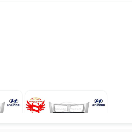
مانیتور اندروید فابریک هیوندای اکسنت مدل TS7
۱۲,۹۰۰,۰۰۰ تومان