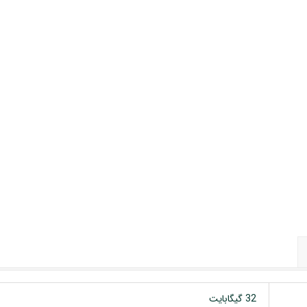
 خودرو
Car 
DASH )
 میدرنج
و
32 گیگابایت