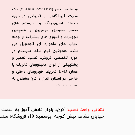
سِلما سيستم (SELMA SYSTEM) یک
سایت فروشگاهی و آموزشی در حوزه
خدمات اسپورتینگ و سیستم های
صوتی تصویری اتوموبیل و همچنین
تجهیزات و فناوری های پیشرفته از جمله
ردیاب های ماهواره ای اتوموبیل می
باشد. همچنين تيم سلما سيستم در
حوزه تخصصی فروش، نصب، تعمير و
پشتيبانی از انواع مانيتورهای فابريك يا
همان DVD فابريك خودروهای داخلی و
خارجی در استان البرز و كرج مشغول به
فعاليت است.​​​​​​​
​نشانی واحد نصب:
کرج، بلوار دانش آموز به سمت تر
خیابان نشاط، نبش کوچه ابوسعید 10، فروشگاه سِلما سیستم​​​​​​​