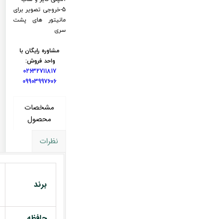
5-خروجی تصویر برای
مانیتور های پشت
سری
مشاوره رایگان با
واحد فروش:
02632711817
09903997606
مشخصات
محصول
نظرات
برند
حافظه