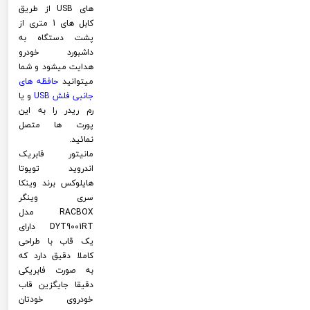
های USB از طریق
کابل های 1 متری از
پشت دستگاه به
داشبورد خودرو
هدایت میشود و شما
میتوانید
حافظه های
جانبی فلش
USB
و یا
رم ریدر را به این
پورت ها متصل
نمائید.
مانیتور فابریک
اندروید تویوتا
هایلوکس برند وینکا
سری وینگر
RACBOX مدل
DYT9001RT دارای
یک قاب با طراحی
کاملا دقیق دارد که
به صورت فابریکی
دقیقا جایگزین قاب
خودروی خودتان