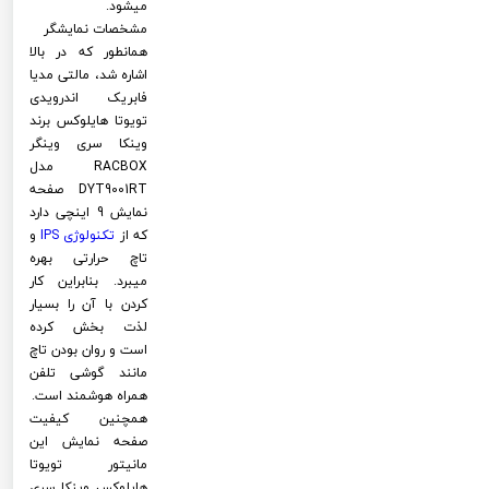
میشود.
مشخصات نمایشگر
همانطور که در بالا
اشاره شد، مالتی مدیا
فابریک اندرویدی
تویوتا هایلوکس برند
وینکا سری وینگر
RACBOX مدل
DYT9001RT صفحه
نمایش 9 اینچی دارد
که از
تکنولوژی
IPS
و
تاچ حرارتی بهره
میبرد. بنابراین کار
کردن با آن را بسیار
لذت بخش کرده
است و روان بودن تاچ
مانند گوشی تلفن
همراه هوشمند است.
همچنین کیفیت
صفحه نمایش این
مانیتور تویوتا
هایلوکس وینکا سری