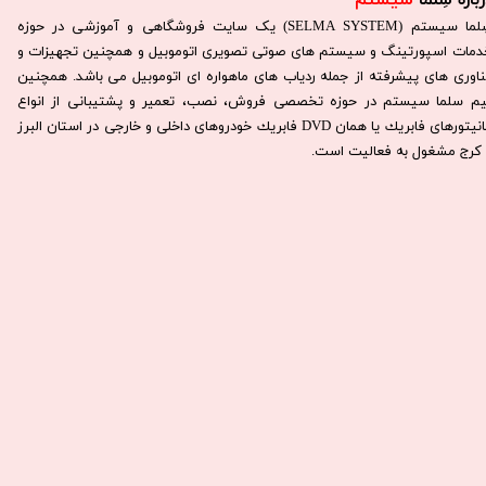
باره سِلما
سیستم​​​​​​​
سِلما سيستم (SELMA SYSTEM) یک سایت فروشگاهی و آموزشی در حوزه
دمات اسپورتینگ و سیستم های صوتی تصویری اتوموبیل و همچنین تجهیزات و
ناوری های پیشرفته از جمله ردیاب های ماهواره ای اتوموبیل می باشد. همچنين
يم سلما سيستم در حوزه تخصصی فروش، نصب، تعمير و پشتيبانی از انواع
مانيتورهای فابريك يا همان DVD فابريك خودروهای داخلی و خارجی در استان البرز
كرج مشغول به فعاليت است.​​​​​​​