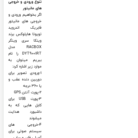
تنوع ورودی و خروجی
های مانیتور
اگر بخواهیم ورودی و
خروجی های مانیتور
فابریک اندروید
تویوتا هایلوکس برند
وینکا سری وینگر
RACBOX مدل
DYT9001RT را نام
ببریم میتوان به
موارد زیر اشاره کرد:
1-ورودی تصویر برای
دوربین دنده عقب و
یا 360 درجه
2-پورت آنتن GPS
3-پورت USB برای
کابل هایی که به
داشبورد هدایت
میشوند
4-خروجی های
سیستم صوتی برای
آمپلی فایر و ساب