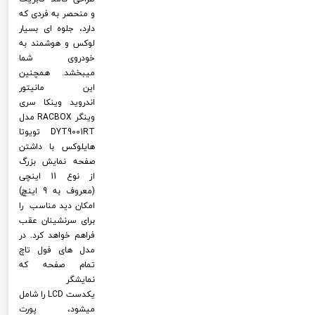
و منحصر به فردی که
دارد، جلوه ای بسیار
لوکس و هوشمند به
خودروی شما
میبخشد. همچنین
این مانیتور
اندروید وینکا سری
وینگر RACBOX مدل
DYT9001RT تویوتا
هایلوکس با داشتن
صفحه نمایش بزرگ
از نوع 11 اینچی
(معروف به 9 اینچ)
امکان دید مناسب را
برای سرنشینان عقب
فراهم خواهد کرد. در
مدل های فول تاچ
تمام صفحه که
نمایشگر
یکدست LCD را شامل
میشود، پورت