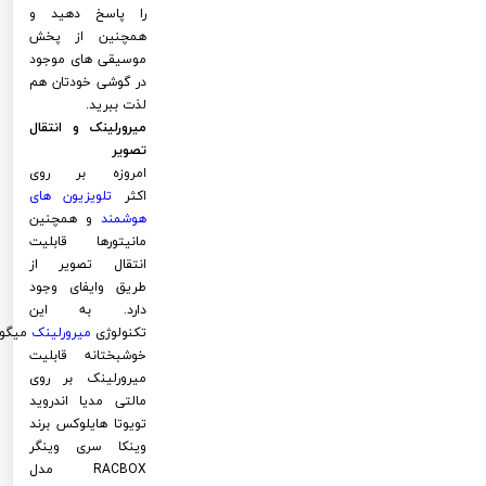
را پاسخ دهید و
همچنین از پخش
موسیقی های موجود
در گوشی خودتان هم
لذت ببرید.
میرورلینک و انتقال
تصویر
امروزه بر روی
اکثر
تلویزیون های
هوشمند
و همچنین
مانیتورها قابلیت
انتقال تصویر از
طریق وایفای وجود
دارد. به این
تکنولوژی
میرورلینک
میگوی
خوشبختانه قابلیت
میرورلینک بر روی
مالتی مدیا اندروید
تویوتا هایلوکس برند
وینکا سری وینگر
RACBOX مدل