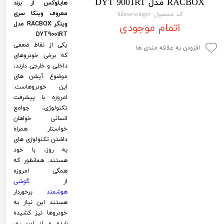
RACBOX مدل DYT 9001RT
هایلوکس از برند
لیفان LIFAN
سنسور دنده عقب Sensor
معروف وینکا سری
کد محصول: hiluxe-winger
وینگر RACBOX مدل
اتمام موجودی
رنو RENAULT
دوربین خودرو Car Camera
DYT9001RT
یکی از نقاط ضعفی
جک JAC
دوربین ثبت وقایع (CAM
افزودن به علاقه مندی ها
که برخی خودروهای
نیسان NISSAN
پاور ویندوز Power Windows
داخلی و خارجی دارند،
موضوع آپشن های
جیلی GEELY
پاور سانروف Power Sunroof
این خودروهاست.
امروزه با پیشرفت
سیتروئن CITROEN
باند و بلندگو و 
تکنولوژی، جوامع
انسانی خواهان
بی ام و BMW
آمپلی فایر خودر
خواستار همراه
داشتن تکنولوژی های
مرسدس بنز MERCEDES BENZ
طاقچه MDF و 3D عقب خودرو
به روز، با خود
هستند. همانطور که
همگی امروزه
از
گوشی
هوشمند
برخوردار
هستند این نیاز به
خودروها نیز کشیده
شده و از این رو،