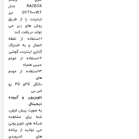
RACBOX مدل
DYT9001RT نیز
اینترنت را از طریق
روش های زیر می
تواند دریافت کند:
1-استفاده از نقطه
اتصال و به اشتراک
گذاری اینترنت گوشی
2-استفاده از مودم
جیبی همراه
3-استفاده از مودم
های
دانگل 3Gو 4G یو
اس بی
تلویزیون و گیرنده
دیجیتال
به صورت پیش فرض،
شما برای مشاهده
شبکه های تلویزیونی
می توانید از برنامه
های اندرویدی