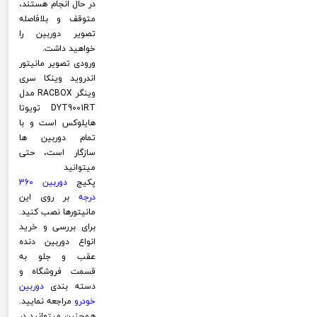
در حال انجام هستند،
متوقف و بلافاصله
تصویر دوربین را
خواهید داشت.
ورودی تصویر مانیتور
اندروید وینکا سری
وینگر RACBOX مدل
DYT9001RT تویوتا
هایلوکس است و با
تمام دوربین ها
سازگار است، حتی
میتوانید
پکیج
دوربین 360
درجه
بر روی این
مانیتورها نصب کنید.
برای بررسی و خرید
انواع دوربین دنده
عقب و جلو به
قسمت فروشگاه و
دسته بندی
دوربین
خودرو
مراجعه نمایید.
همچنین میتوانید در