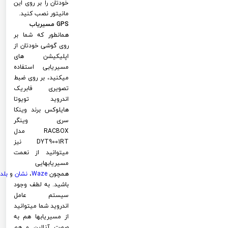
خودتان را بر روی این
مانیتور نصب کنید.
GPS مسیریاب
همانطور که شما بر
روی گوشی خودتان از
اپلیکیشن های
مسیریابی استفاده
میکنید، بر روی ضبط
تصویری فابریک
اندروید تویوتا
هایلوکس برند وینکا
سری وینگر
RACBOX مدل
DYT9001RT نیز
میتوانید از نعمت
مسیریابهایی
همچون
Waze
،
نشان
و
بلد
باشید. به لطف وجود
سیستم عامل
اندروید شما میتوانید
از مسیریابها هم به
صورت آنلاین و هم