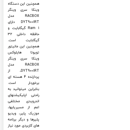
همچنین این دستگاه
وینکا سری وینگر
RACBOX مدل
DYT9001RT دارای
Ram 1 گیگابایت و
حافظه داخلی 32
گیگابایت است.
همچنین این مانیتور
تویوتا هایلوکس
وینکا سری وینگر
RACBOX مدل
DYT9001RT، از
پردازنده 4 هسته ای
برخوردار است.
بنابراین میتوانید به
راحتی اپلیکیشنهای
اندرویدی مختلفی
اعم از مسیریابها،
موزیک پلیر، ویدیو
پلیرها و دیگر برنامه
های کاربردی مورد نیاز