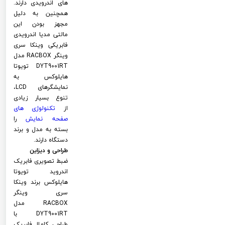
های اندرویدی دارند.
همچنین به دلیل
مجهز بودن این
مالتی مدیا اندرویدی
فابریکی وینکا سری
وینگر RACBOX مدل
DYT9001RT تویوتا
هایلوکس به
نمایشگرهای LCD،
تنوع بسیار زیادی
از
تکنولوژی های
صفحه نمایش
را
بسته به مدل و برند
دستگاه دارند.
طراحی و دیزاین
ضبط تصویری فابریک
اندروید تویوتا
هایلوکس برند وینکا
سری وینگر
RACBOX مدل
DYT9001RT با
طراحی کاملا فابریک