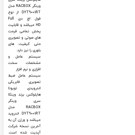
وینگر RACBOX مدل
DYT9001RT از نوع
فول اچ دی Full
HD میباشد و قابلیت
پخش تمامی فرمت
های صوتی و تصویری
حتی کیفیت های
بلوری را نیز دارد.
سیستم عامل و
مشخصات سخت
افزاری و نرم افزار
سیستم عامل ضبط
تصویری فابریکی
اندرویدی تویوتا
هایلوکس برند وینکا
سری وینگر
RACBOX مدل
DYT9001RT اندروید
میباشد و ورژن آن به
آخرین نسخه شرکت
آپدیت شده است.