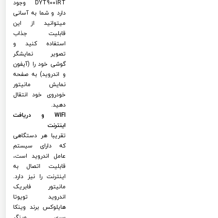
DYT9001RT وجود
دارد و شما به آسانی
میتوانید از این
قابلیت جذاب
استفاده کنید و
تصویر نمایشگر
گوشی خود را (آیفون
و اندروید) به صفحه
نمایش مانیتور
خودروی خود انتقال
دهید.
WIFI و دریافت
اینترنت
تقریبا هر دستگاهی
که دارای سیستم
عامل اندروید است،
قابلیت اتصال به
اینترنت را نیز دارد.
مانیتور فابریک
اندروید تویوتا
هایلوکس برند وینکا
سری وینگر