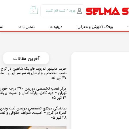
ورود
/
ثبت نام کنید
۰
حساب کاربری من
وبلاگ آموزش و معرفی
درباره ما
تماس با ما
نم
تغییر گذر واژه
سفارشات
خروج از حساب
کاربری
​​آخرین مقالات
خرید مانیتور اندروید فابریک شاهین در کرج و
نصب تخصصی و ارسال به سراسر ایران | سل
۳۰ تیر ۰۵
مرکز نصب تخصصی دوربین ۶۰
تهران – دید کامل، پارک آسان و امنیت بی‌ن
۲۹ تیر ۰۵
نمایندگی مرکزی تخصصی دوربین ثبت وقایع
کمرا) در کرج – امنیت، شواهد حقوقی و نص
۲۸ تیر ۰۵