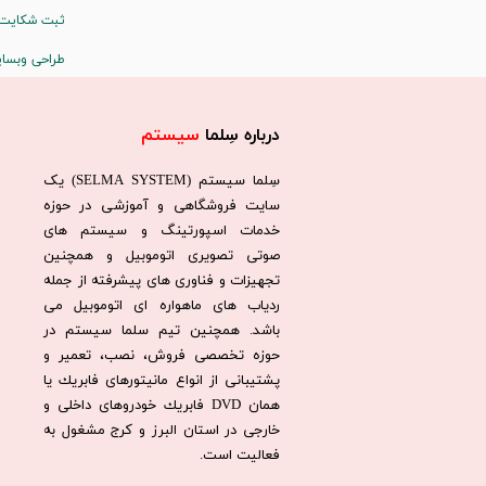
ثبت شکایت
طراحی وبسا
درباره سِلما
سیستم​​​​​​​
سِلما سيستم (SELMA SYSTEM) یک
سایت فروشگاهی و آموزشی در حوزه
خدمات اسپورتینگ و سیستم های
صوتی تصویری اتوموبیل و همچنین
تجهیزات و فناوری های پیشرفته از جمله
ردیاب های ماهواره ای اتوموبیل می
باشد. همچنين تيم سلما سيستم در
حوزه تخصصی فروش، نصب، تعمير و
پشتيبانی از انواع مانيتورهای فابريك يا
همان DVD فابريك خودروهای داخلی و
خارجی در استان البرز و كرج مشغول به
فعاليت است.​​​​​​​