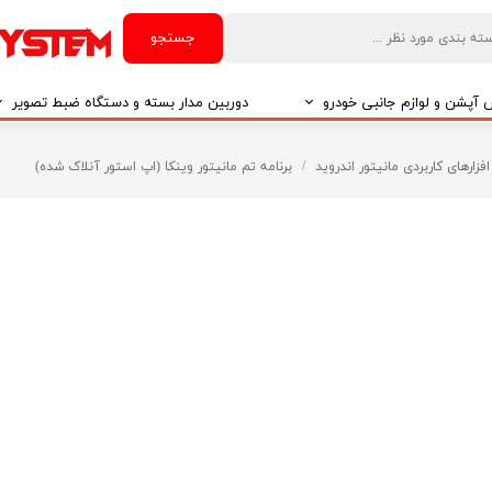
جستجو
آپشن و لوازم جانبی خودرو
دوربین مدار بسته و دستگاه ضبط تصویر
درو
دوربین مدار بسته
افزارهای کاربردی مانیتور اندروید
برنامه تم مانیتور وینکا (اپ استور آنلاک شده)
درو
دوربین مدار بسته بر اساس تکنولوژی
درو
ایربگ و رابط چرخشی
El
تی مدیا