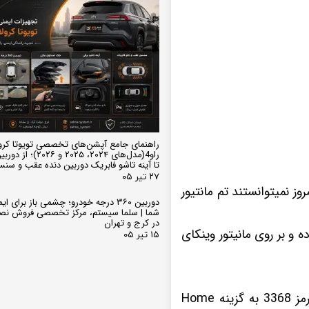
راهنمای جامع آپشن‌های تخصصی تویوتا کرو
تا آینه تاشو فابریک دوربین دنده عقب و سن
۲۷ تیر ۰۵
روز نمیتوانستند تم مانتیور
دوربین ۳۶۰ درجه خودرو؛ چشمی باز برای
شما | سلما سیستم، مرکز تخصصی فروش نص
در کرج و تهران
ه و بر روی مانیتور وینکای
۱۵ تیر ۰۵
به این نکته توجه داشته باشید برای اعمال تم ها باید به تنظیمات کارخانه بروید و با ورود رمز 3368 به گزینه Home