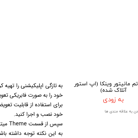
تویوتا TOYOTA
گیرنده دیجیتال
لیفان LIFAN
سنسور دنده عقب Sensor
رنو RENAULT
دوربین خودرو Car Camera
جک JAC
دوربین ثبت وقایع (CAM
نیسان NISSAN
پاور ویندوز Power Windows
جیلی GEELY
پاور سانروف Power Sunroof
سیتروئن CITROEN
باند و بلندگو و
تم مانیتور وینکا (اپ استور
به تازگی اپلیکیشنی را تهیه کر
آنلاک شده)
بی ام و BMW
آمپلی فایر خودر
خود را به صورت فابریکی تعوی
به زودی
مرسدس بنز MERCEDES BENZ
طاقچه MDF و 3D عقب خودرو
برای استفاده از قابلیت تعویض 
دن به علاقه مندی ها
خود نصب و اجرا کنید.
سپس از قسمت Theme میتوانید یک یا چندین مدل از تم های مد نظر را دانلود و نصب کنید.