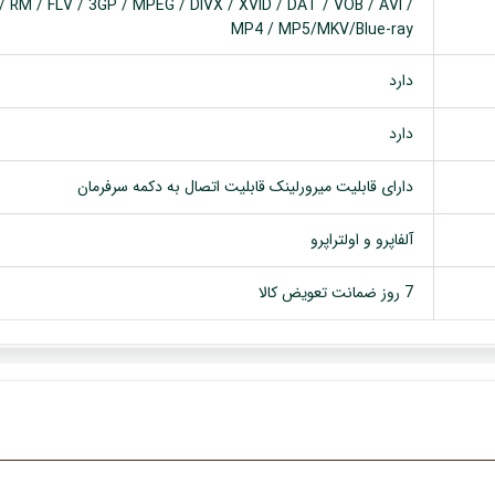
 RM / FLV / 3GP / MPEG / DIVX / XVID / DAT / VOB / AVI /
MP4 / MP5/MKV/Blue-ray
دارد
دارد
دارای قابلیت میرورلینک قابلیت اتصال به دکمه سرفرمان
آلفاپرو و اولتراپرو
7 روز ضمانت تعویض کالا