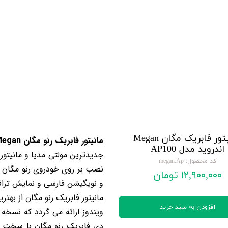
تویوتا TOYOTA
گیرنده دیجیتال
لیفان LIFAN
سنسور دنده عقب Sensor
رنو RENAULT
دوربین خودرو Car Camera
جک JAC
دوربین ثبت وقایع (CAM
نیسان NISSAN
پاور ویندوز Power Windows
جیلی GEELY
پاور سانروف Power Sunroof
سیتروئن CITROEN
باند و بلندگو و
مانیتور فابریک مگان Megan
مانیتور فابریک رنو مگان Megan
اندروید مدل AP100
بی ام و BMW
آمپلی فایر خودر
جدیدترین مولتی مدیا و
مانیتور
کد محصول: megan.Ap
مرسدس بنز MERCEDES BENZ
طاقچه MDF و 3D عقب خودرو
۱۲,۹۰۰,۰۰۰ تومان
و نویگیشن فارسی و نمایش ترافی
مانیتور فابریک رنو مگان از بهتر
افزودن به سبد خرید
دی فابریک رنو مگان با سخت افز