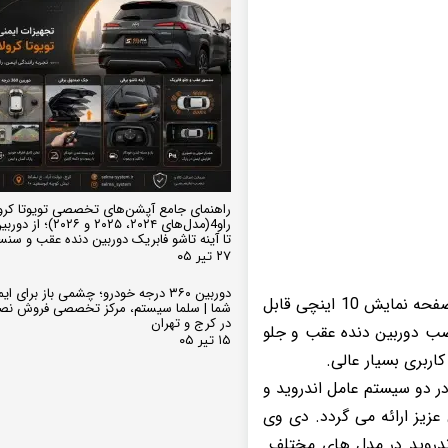
راهنمای جامع آپشن‌های تخصصی تویوتا کرو
تا آینه تاشو فابریک دوربین دنده عقب و سن
۲۷ تیر ۰۵
دوربین ۳۶۰ درجه خودرو؛ چشمی باز برای
دارای سیستم عامل اندروید بصورت فول تاچ، سایز صفحه نمایش 10 اینچی قابل
شما | سلما سیستم، مرکز تخصصی فروش نص
در کرج و تهران
لهای 1600 و 2000 دنده ای و اتومات Renaulet Megan قابلیت نصب دوربین دنده عقب و جلو
۱۵ تیر ۰۵
اربری بسیار عالی.
 در دو سیستم عامل اندروید و
 آن توسط فروشگاه سلماسیستم SelmaSystem به مشتریان عزیز ارائه می گردد. دی وی
 اندروید در مدل های مختلف