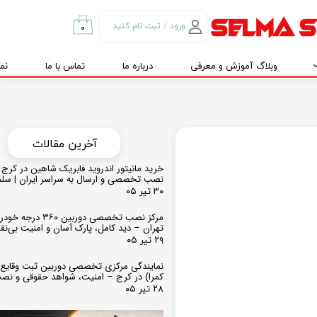
ورود
/
ثبت نام کنید
۰
حساب کاربری من
وبلاگ آموزش و معرفی
درباره ما
تماس با ما
نم
تغییر گذر واژه
سفارشات
خروج از حساب
کاربری
​​آخرین مقالات
خرید مانیتور اندروید فابریک شاهین در کرج و
نصب تخصصی و ارسال به سراسر ایران | سل
۳۰ تیر ۰۵
مرکز نصب تخصصی دوربین ۶۰
تهران – دید کامل، پارک آسان و امنیت بی‌ن
۲۹ تیر ۰۵
نمایندگی مرکزی تخصصی دوربین ثبت وقایع
کمرا) در کرج – امنیت، شواهد حقوقی و نص
۲۸ تیر ۰۵