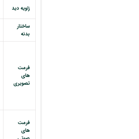
زاویه دید
ساختار
بدنه
فرمت
های
تصویری
فرمت
های
صوتی