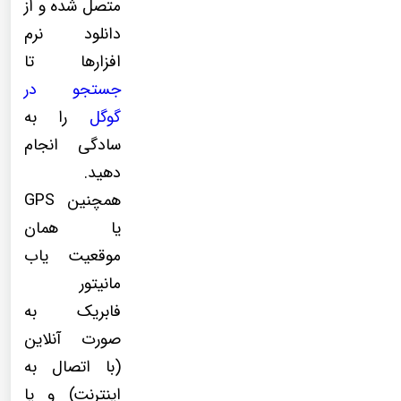
متصل شده و از
دانلود نرم
افزارها تا
جستجو در
گوگل
را به
سادگی انجام
دهید.
همچنین GPS
یا همان
موقعیت یاب
مانیتور
فابریک به
صورت آنلاین
(با اتصال به
اینترنت) و یا