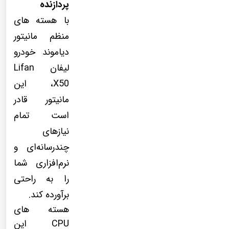
پردازنده
با هسته های
منظم مانیتور
دیاموند خودرو
لیفان Lifan
X50، این
مانیتور قادر
است تمام
نیازهای
چندرسانه‌ای و
نرم‌افزاری شما
را به راحتی
برآورده کند.
هسته های
CPU این