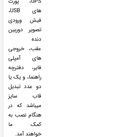
GPS، پورت
های USB،
فیش ورودی
تصویر دوربین
دنده
عقب، خروجی
های آمپلی
فایر، دفترچه
راهنما، و یک یا
دو عدد تبدیل
قاب سایز
میباشد که در
هنگام نصب به
کمک ما
خواهند آمد.