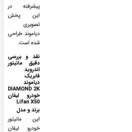
پیشرفته در
این پخش
تصویری
دیاموند طراحی
شده است.
نقد و بررسی
دقیق مانیتور
اندروید
فابریک
دیاموند
DIAMOND 2K
خودرو لیفان
Lifan X50
برند و مدل
این مانیتور
خودرو لیفان