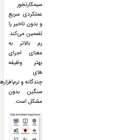
سیمکارتخور
عملکردی سریع
و بدون تاخیر را
تضمین می‌کند.
رم بالاتر به
معنای اجرای
بهتر وظیفه
های
چندگانه و نرم‌افزاره
سنگین بدون
مشکل است.