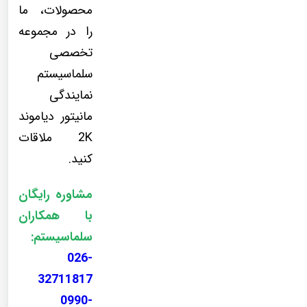
محصولات، ما
را در مجموعه
تخصصی
سلماسیستم
نمایندگی
مانیتور دیاموند
2K ملاقات
کنید.
مشاوره رایگان
با همکاران
سلماسیستم:
026-
32711817
0990-