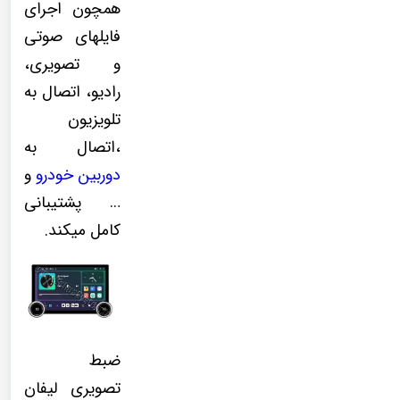
همچون اجرای
فایلهای صوتی
و تصویری،
رادیو، اتصال به
تلویزیون
،اتصال به
دوربین خودرو
و
… پشتیبانی
کامل میکند.
ضبط
تصویری لیفان