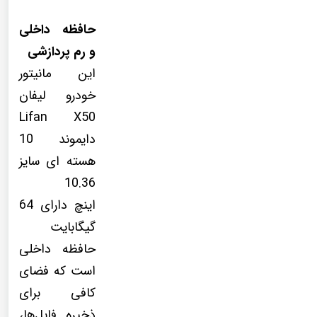
حافظه داخلی
و رم پردازشی
این مانیتور
خودرو لیفان
Lifan X50
دایموند 10
هسته ای سایز
10.36
اینچ دارای 64
گیگابایت
حافظه داخلی
است که فضای
کافی برای
ذخیره فایل‌ها،