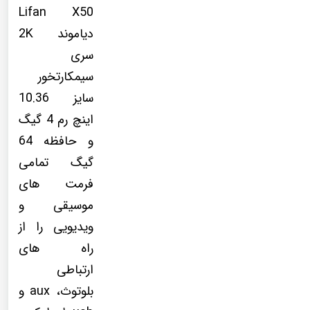
Lifan X50
دیاموند 2K
سری
سیمکارتخور
سایز 10.36
اینچ رم 4 گیگ
و حافظه 64
گیگ تمامی
فرمت های
موسیقی و
ویدیویی را از
راه های
ارتباطی
بلوتوث، aux و