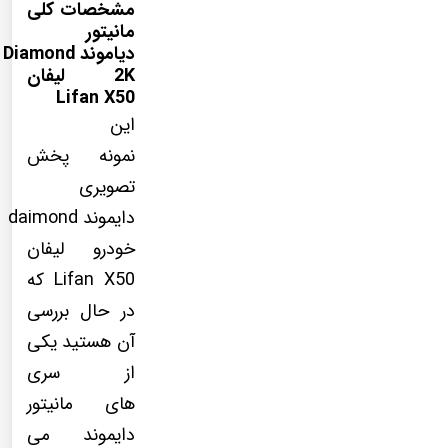
مشخصات کلی
مانیتور
دیاموند Diamond
2K لیفان
Lifan X50
این
نمونه پخش
تصویری
دایموند daimond
خودرو لیفان
Lifan X50 که
در حال بررسی
آن هستید یکی
از سری
های مانیتور
دایموند می