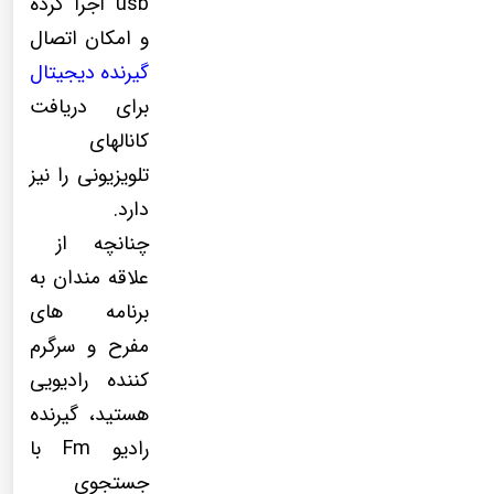
usb اجرا کرده
و امکان اتصال
گیرنده دیجیتال
برای دریافت
کانالهای
تلویزیونی را نیز
دارد.
چنانچه از
علاقه مندان به
برنامه های
مفرح و سرگرم
کننده رادیویی
هستید، گیرنده
رادیو Fm با
جستجوی