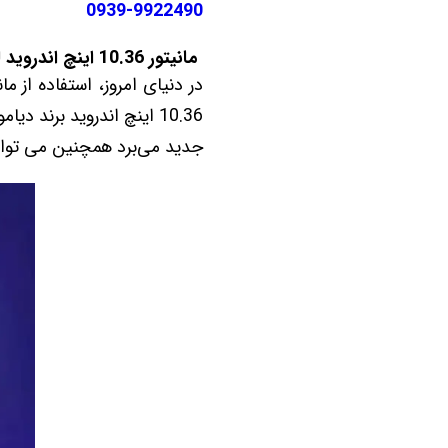
0939-9922490
مانیتور 10.36 اینچ اندروید لیفان 820 Lifan برند دیاموند 4 گیگ رم 64 گیگ حافظه داخلی سیم کارت خور
در دنیای امروز، استفاده از 
جدید می‌برد همچنین می توانی