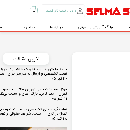
ورود
/
ثبت نام کنید
۰
حساب کاربری من
وبلاگ آموزش و معرفی
درباره ما
تماس با ما
نم
تغییر گذر واژه
سفارشات
خروج از حساب
کاربری
​​آخرین مقالات
خرید مانیتور اندروید فابریک شاهین در کرج و
نصب تخصصی و ارسال به سراسر ایران | سل
۳۰ تیر ۰۵
مرکز نصب تخصصی دوربین ۶۰
تهران – دید کامل، پارک آسان و امنیت بی‌ن
۲۹ تیر ۰۵
نمایندگی مرکزی تخصصی دوربین ثبت وقایع
کمرا) در کرج – امنیت، شواهد حقوقی و نص
۲۸ تیر ۰۵