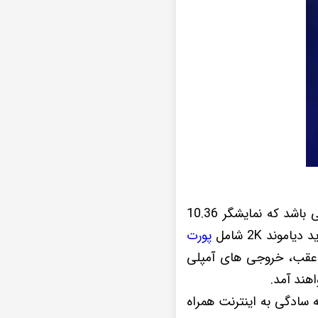
این نمونه پخش تصویری که در حال بررسی آن هستید یکی از سری های مانیتور دایموند می باشد که نمایشگر 10.36
ند 2K شامل
پورت
وربین دنده عقب، خروجی های آمپلی
هند آمد.
 پخش اندروید Diamond 2K موجب شده تا به سادگی به اینترنت همراه