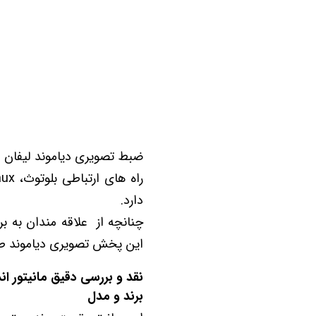
راه های ارتباطی بلوتوث، aux و usb اجرا کرده و امکان اتصال
دارد.
این پخش تصویری دیاموند ط
نقد و بررسی دقیق مانیتور اندروید فابریک دیامو
برند و مدل