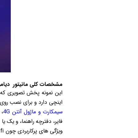
مشخصات کلی مانیتور دیاموند Diamond 2K لیفان 820
اینچی دارد و برای نصب روی خو
سیمکارت و ماژول آنتن 4G
فایر، دفترچه راهنما، و یک ی