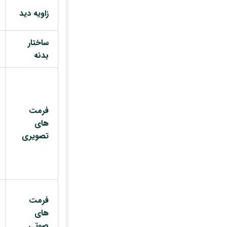
زاویه دید
ساختار
بدنه
فرمت
های
تصویری
فرمت
های
صوتی