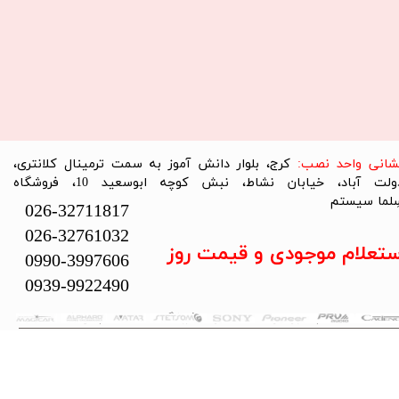
نشانی واحد نصب:
کرج، بلوار دانش آموز به سمت ترمینال کلانتری،
دولت آباد، خیابان نشاط، نبش کوچه ابوسعید 10، فروشگاه
لما سیستم​​​​​​​
026-32711817
026-32761032
ستعلام موجودی و قیمت روز
0990-3997606
0939-9922490
تمام حقوق این سایت متعلق به فروشگاه سلما سیستم می‌باشد.