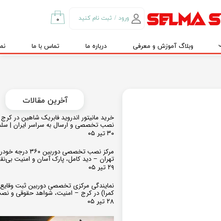
ورود
/
ثبت نام کنید
۰
حساب کاربری من
وبلاگ آموزش و معرفی
درباره ما
تماس با ما
نم
تغییر گذر واژه
سفارشات
خروج از حساب
کاربری
​​آخرین مقالات
خرید مانیتور اندروید فابریک شاهین در کرج و
نصب تخصصی و ارسال به سراسر ایران | سل
۳۰ تیر ۰۵
مرکز نصب تخصصی دوربین ۶۰
تهران – دید کامل، پارک آسان و امنیت بی‌ن
۲۹ تیر ۰۵
نمایندگی مرکزی تخصصی دوربین ثبت وقایع
کمرا) در کرج – امنیت، شواهد حقوقی و نص
۲۸ تیر ۰۵