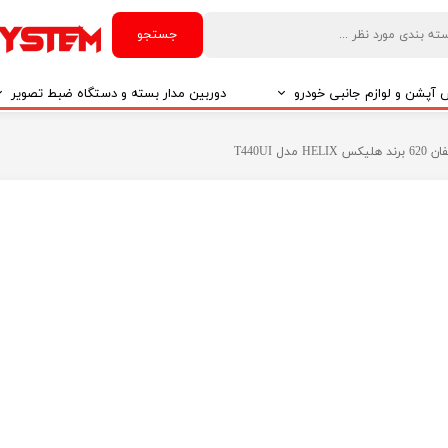
جستجو
آپشن و لوازم جانبی خودرو
دوربین مدار بسته و دستگاه ضبط تصویر
درو
دوربین مدار بسته
ل T440UI
درو
دوربین مدار بسته بر اساس تکنولوژی
درو
ایربگ و رابط چرخشی
El
تی مدیا