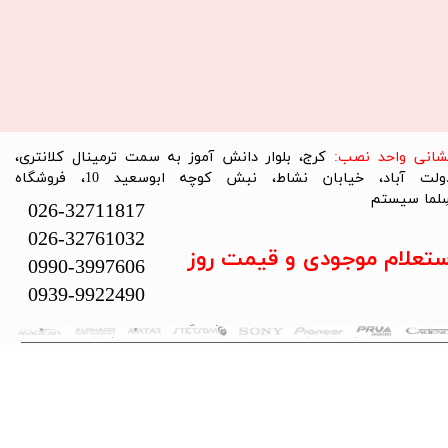
نشانی واحد نصب:
کرج، بلوار دانش آموز به سمت ترمینال کلانتری،
دولت آباد، خیابان نشاط، نبش کوچه ابوسعید 10، فروشگاه
لما سیستم​​​​​​​
026-32711817
026-32761032
ستعلام موجودی و قیمت روز
0990-3997606
0939-9922490
تمام حقوق این سایت متعلق به فروشگاه سلما سیستم می‌باشد.