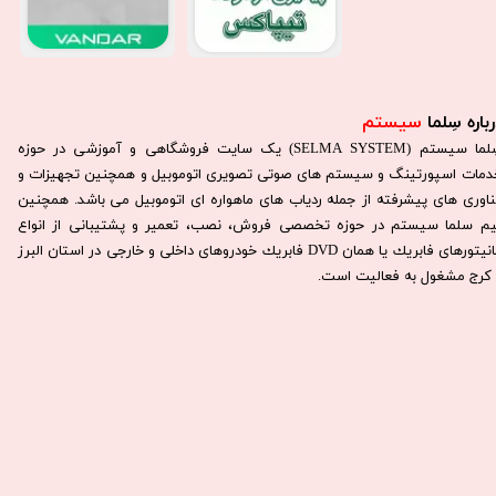
باره سِلما
سیستم​​​​​​​
سِلما سيستم (SELMA SYSTEM) یک سایت فروشگاهی و آموزشی در حوزه
دمات اسپورتینگ و سیستم های صوتی تصویری اتوموبیل و همچنین تجهیزات و
ناوری های پیشرفته از جمله ردیاب های ماهواره ای اتوموبیل می باشد. همچنين
يم سلما سيستم در حوزه تخصصی فروش، نصب، تعمير و پشتيبانی از انواع
مانيتورهای فابريك يا همان DVD فابريك خودروهای داخلی و خارجی در استان البرز
كرج مشغول به فعاليت است.​​​​​​​