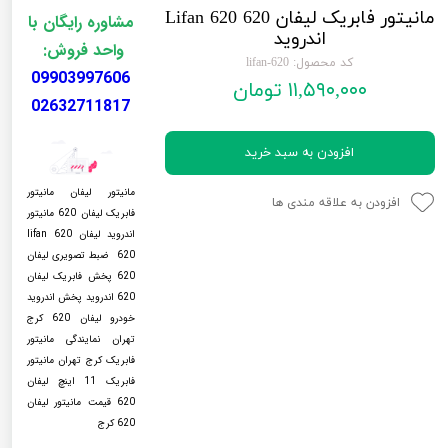
مانیتور فابریک لیفان 620 Lifan 620
لیفان LIFAN
سنسور دنده عقب Sensor
مشاوره رایگان با
اندروید
واحد فروش:
رنو RENAULT
دوربین خودرو Car Camera
کد محصول: lifan-620
09903997606
۱۱,۵۹۰,۰۰۰ تومان
جک JAC
دوربین ثبت وقایع (CAM
02632711817
نیسان NISSAN
پاور ویندوز Power Windows
افزودن به سبد خرید
جیلی GEELY
پاور سانروف Power Sunroof
مانیتور لیفان مانیتور
افزودن به علاقه مندی ها
سیتروئن CITROEN
باند و بلندگو و 
فابریک لیفان 620 مانیتور
اندروید لیفان 620 lifan
بی ام و BMW
آمپلی فایر خودر
620 ضبط تصویری لیفان
620 پخش فابریک لیفان
مرسدس بنز MERCEDES BENZ
طاقچه MDF و 3D عقب خودرو
620 اندروید پخش اندروید
خودرو لیفان 620 کرج
تهران نمایندگی مانیتور
فابریک کرج تهران مانیتور
فابریک 11 اینچ لیفان
620 قیمت مانیتور لیفان
620 کرج