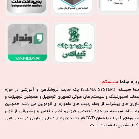
باره سِلما
سیستم​​​​​​​
سِلما سيستم (SELMA SYSTEM) یک سایت فروشگاهی و آموزشی در حوزه
دمات اسپورتینگ و سیستم های صوتی تصویری اتوموبیل و همچنین تجهیزات و
ناوری های پیشرفته از جمله ردیاب های ماهواره ای اتوموبیل می باشد. همچنين
يم سلما سيستم در حوزه تخصصی فروش، نصب، تعمير و پشتيبانی از انواع
مانيتورهای فابريك يا همان DVD فابريك خودروهای داخلی و خارجی در استان البرز
كرج مشغول به فعاليت است.​​​​​​​