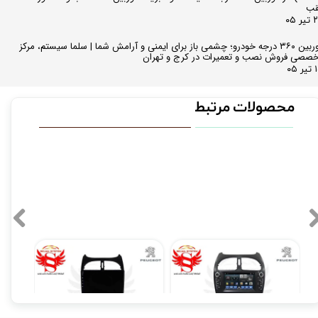
قب
ر ۰۵
دوربین ۳۶۰ درجه خودرو؛ چشمی باز برای ایمنی و آرامش شما | سلما سیستم، مرکز
صصی فروش نصب و تعمیرات در کرج و تهران
 ۰۵
محصولات مرتبط
مانیتور فابریکی پژو 206 8 اینچ اندروید ولوم دار مدل M100
مانیتور فابریک اندروید پژو 206 مدل Smart01
۱۶,۹۰۰,۰۰۰ تومان
۱۲,۹۰۰,۰۰۰ تومان