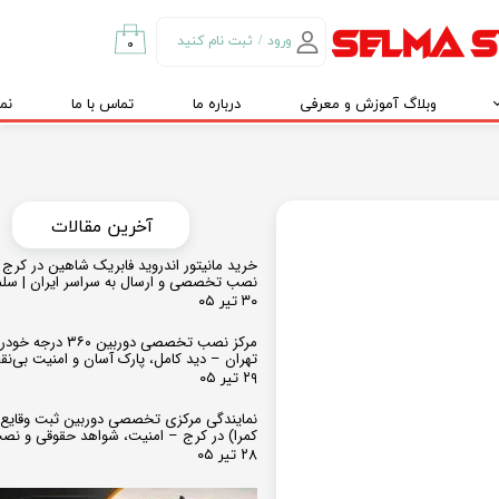
ورود
/
ثبت نام کنید
۰
حساب کاربری من
وبلاگ آموزش و معرفی
درباره ما
تماس با ما
نم
تغییر گذر واژه
سفارشات
خروج از حساب
کاربری
​​آخرین مقالات
خرید مانیتور اندروید فابریک شاهین در کرج و
نصب تخصصی و ارسال به سراسر ایران | سل
۳۰ تیر ۰۵
مرکز نصب تخصصی دوربین ۶۰
تهران – دید کامل، پارک آسان و امنیت بی‌ن
۲۹ تیر ۰۵
نمایندگی مرکزی تخصصی دوربین ثبت وقایع
کمرا) در کرج – امنیت، شواهد حقوقی و نص
۲۸ تیر ۰۵