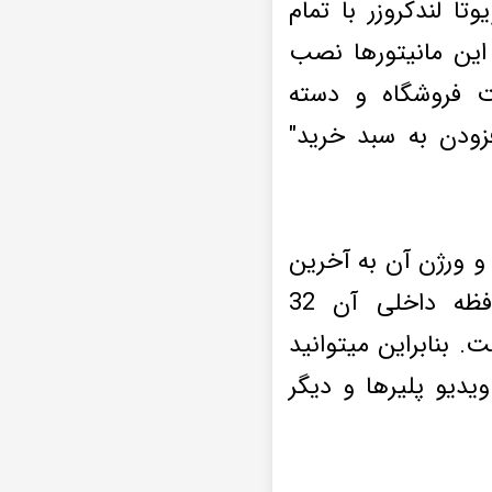
ا اس 300 پلاس سری QG855فابریک تویوتا لندکروزر با تمام
این مانیتورها نصب
ت فروشگاه و دسته
فزودن به سبد خرید"
ریک تویوتا لند کروزرمدل وینکا Winca اندروید و ورژن آن به آخرین
نسخه شرکت آپدیت شده است. Ram دستگاه 2 گیگابایت و حافظه داخلی آن 32
 8 هسته ای برخوردار است. بنابراین میتوانید
ویدیو پلیرها و دیگر