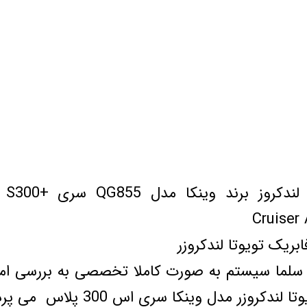
 خودرو
Car 
DASH )
 میدرنج
و
Cruiser
ابریک تویوتا لندکروزر
لما سیستم به صورت کاملا تخصصی به بررسی امک
کروزر مدل وینکا سری اس 300 پلاس می پردازد.