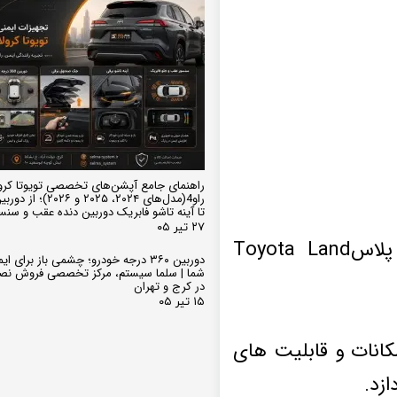
راهنمای جامع آپشن‌های تخصصی تویوتا کرو
تا آینه تاشو فابریک دوربین دنده عقب و سن
۲۷ تیر ۰۵
مانیتور فابریک تویوتا لندکروز برند وینکا مدل QG855 سری +S300 پلاسToyota Land
دوربین ۳۶۰ درجه خودرو؛ چشمی باز برای
شما | سلما سیستم، مرکز تخصصی فروش نص
در کرج و تهران
۱۵ تیر ۰۵
انات و قابلیت های