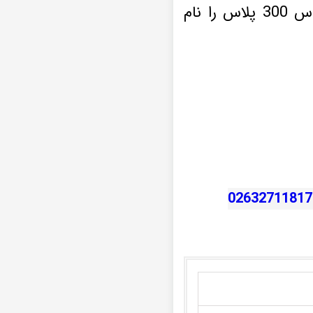
اگر بخواهیم ورودی و خروجی های مانیتور تویوتا لند کروزربرند winca اس 300 پلاس را نام
02632711817