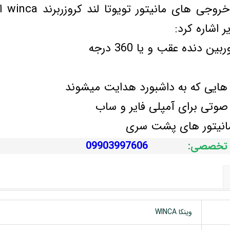
ر اشاره کرد:
ی تخصصی:
09903997606
وینکا WINCA