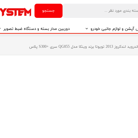
جستجو
آپشن و لوازم جانبی خودرو
دوربین مدار بسته و دستگاه ضبط تصویر
درو
دوربین مدار بسته
تا برند وینکا مدل QG855 سری +S300 پلاس
درو
دوربین مدار بسته بر اساس تکنولوژی
درو
ایربگ و رابط چرخشی
El
تی مدیا