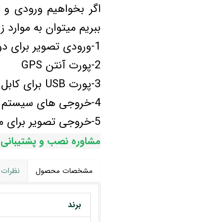
ببریم میتوان به موارد زی
1-ورودی تصویر برای دوربین دنده عقب و یا 360 درجه
2-پورت آنتن GPS
3-پورت USB برای کابل هایی که به داشبورد هدایت میشوند
4-خروجی های سیستم صوتی برای آمپلی فایر و ساب
5-خروجی تصویر برای مانیتور های پشت سری
مشاوره نصب و پشتیبان
مشخصات محصول
نظرات
برند