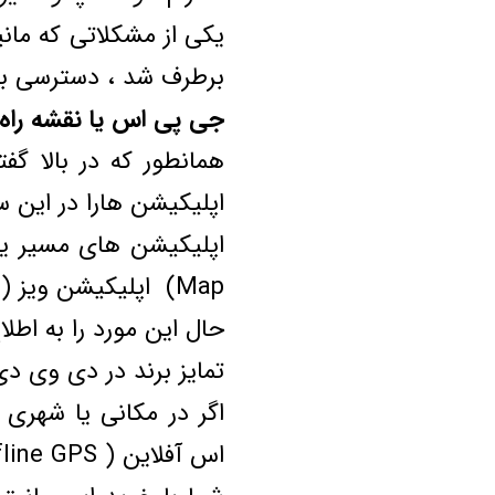
یکی از مشکلاتی که مانی
برطرف شد ، دسترسی به
جی پی اس یا نقشه راه
همانطور که در بالا گ
اپلیکیشن هارا در این 
Map) اپلیکیشن ویز ( waze ) اپلیکیشن بلد ( balad ) می باشد.
حال این مورد را به اطل
تمایز برند در دی وی دی فابری
اگر در مکانی یا شهری 
اس آفلاین ( offline GPS ) به مسیر خود ادامه دهید.