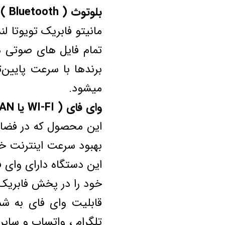
بلوتوث ( Bluetooth )
مانیتو فابریک تویوتا ل
تمام فایل های صوتی در
برندها با سرعت پایین
میشود.
وای فای ( WI-FI یا WLAN )
این محصول که در فضای
بهبود سرعت اینترنت خود
این دستگاه دارای وای ف
خود را در پخش فابریک 
قابلیت وای فای به شم
تلگرام ، واتساپ و سایر 