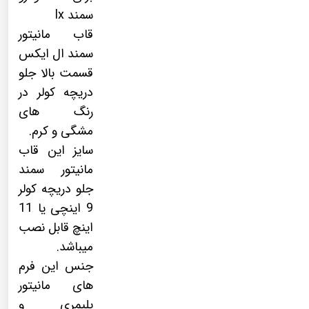
سمند lx
قاب مانیتور
سمند ال ایکس
قسمت بالا جلو
دریچه کولر در
رنگ های
مشگی و کرم.
سایز این قاب
مانیتور سمند
جلو دریچه کولر
9 اینچی یا 11
اینچ قابل نصب
میباشد.
جنس این فرم
های مانیتور
پلیمری و