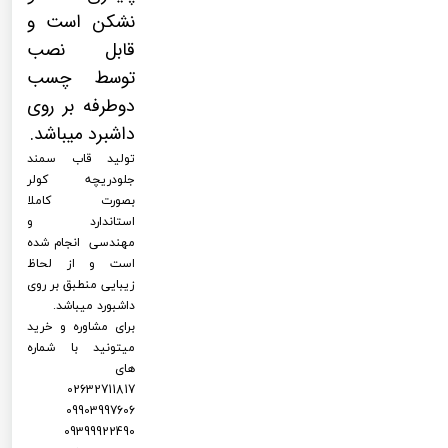
نشکن است و
قابل نصب
توسط چسب
دوطرفه بر روی
داشبرد میباشد.
تولید قاب سمند
جلودریچه کولر
بصورت کاملا
استاندارد و
مهندسی انجام شده
است و از لحاظ
زیبایی منطبق بر روی
داشبورد میباشد.
برای مشاوره و خرید
میتونید با شماره
های
02632711817
09903997606
09399922490