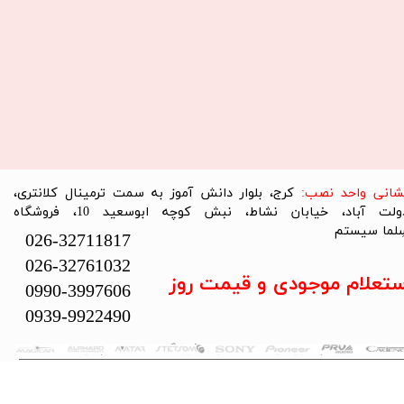
نشانی واحد نصب:
کرج، بلوار دانش آموز به سمت ترمینال کلانتری،
دولت آباد، خیابان نشاط، نبش کوچه ابوسعید 10، فروشگاه
لما سیستم​​​​​​​
026-32711817
026-32761032
ستعلام موجودی و قیمت روز
0990-3997606
0939-9922490
تمام حقوق این سایت متعلق به فروشگاه سلما سیستم می‌باشد.