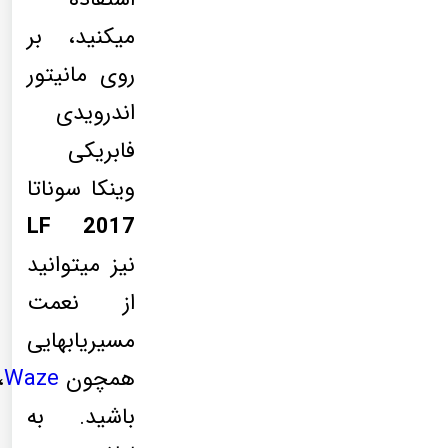
میکنید، بر
روی مانیتور
اندرویدی
فابریکی
وینکا سوناتا
LF 2017
نیز میتوانید
از نعمت
مسیریابهایی
همچون
Waze
،
باشید. به