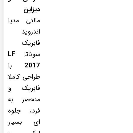
دیزاین
مالتی مدیا
اندروید
فابریک
سوناتا
LF
2017
با
طراحی کاملا
فابریک و
منحصر به
فرد، جلوه
ای بسیار