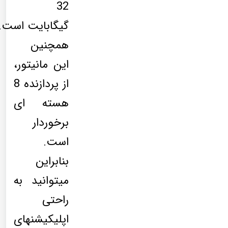
32
گیگابایت است.
همچنین
این مانیتور،
از پردازنده 8
هسته ای
برخوردار
است.
بنابراین
میتوانید به
راحتی
اپلیکیشنهای