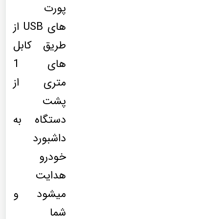
پورت
های USB از
طریق کابل
های 1
متری از
پشت
دستگاه به
داشبورد
خودرو
هدایت
میشود و
شما