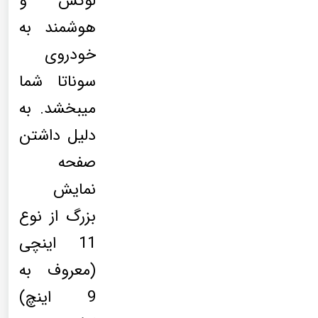
لوکس و
هوشمند به
خودروی
سوناتا شما
میبخشد. به
دلیل داشتن
صفحه
نمایش
بزرگ از نوع
11 اینچی
(معروف به
9 اینچ)