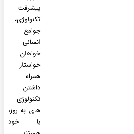
پیشرفت
تکنولوژی،
جوامع
انسانی
خواهان
خواستار
همراه
داشتن
تکنولوژی
های به روز،
با خود
هستند.