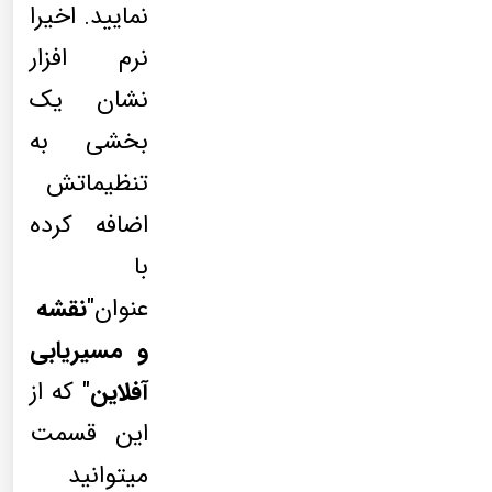
نمایید. اخیرا
نرم افزار
نشان یک
بخشی به
تنظیماتش
اضافه کرده
با
عنوان"
نقشه
و مسیریابی
آفلاین
" که از
این قسمت
میتوانید