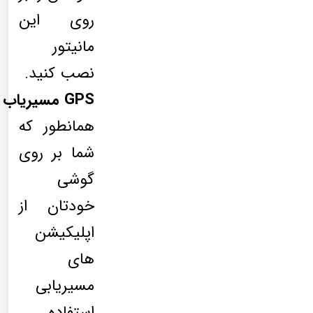
روی این
مانیتور
نصب کنید.
GPS مسیریاب
همانطور که
شما بر روی
گوشی
خودتان از
اپلیکیشن
های
مسیریابی
استفاده