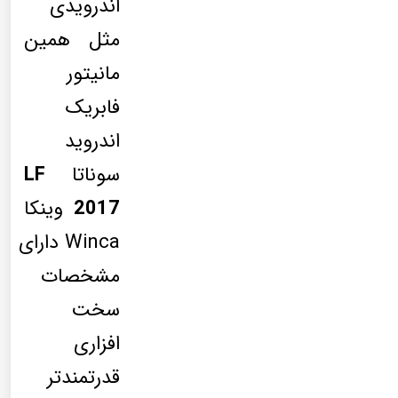
اندرویدی
مثل همین
مانیتور
فابریک
اندروید
سوناتا
LF
2017
وینکا
Winca دارای
مشخصات
سخت
افزاری
قدرتمندتر