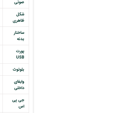
صوتی
شکل
ظاهری
ساختار
بدنه
پورت
USB
بلوتوث
وایفای
داخلی
جی پی
اس