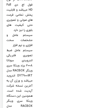
فول اچ دی Full
HD میباشد و قابلیت
پخش تمامی فرمت
های صوتی و تصویری
حتی کیفیت های
بلوری را نیز دارد.
سیستم عامل و
مشخصات سخت
افزاری و نرم افزار
سیستم عامل ضبط
تصویری فابریکی
اندرویدی سوناتا
2008 برند وینکا سری
وینگر RACBOX مدل
DYT9001RT اندروید
میباشد و ورژن آن به
آخرین نسخه شرکت
آپدیت شده است.
همچنین این دستگاه
وینکا سری وینگر
RACBOX مدل