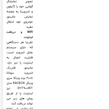
تصویر نمایشگر
گوشی خود را (آیفون
و اندروید) به صفحه
نمایش مانیتور
خودروی خود انتقال
دهید.
WIFI و دریافت
اینترنت
تقریبا هر دستگاهی
که دارای سیستم
عامل اندروید است،
قابلیت اتصال به
اینترنت را نیز دارد.
مانیتور فابریک
اندروید سوناتا
2008 برند وینکا سری
وینگر RACBOX مدل
DYT9001RT نیز
اینترنت را از طریق
روش های زیر می
تواند دریافت کند:
1-استفاده از نقطه