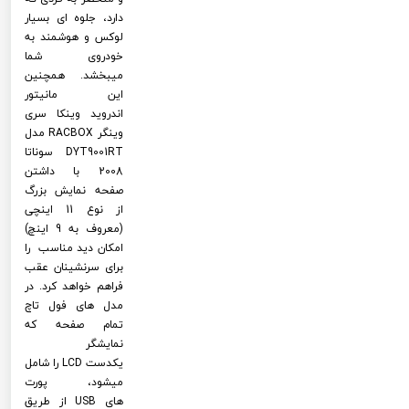
دارد، جلوه ای بسیار
لوکس و هوشمند به
خودروی شما
میبخشد. همچنین
این مانیتور
اندروید وینکا سری
وینگر RACBOX مدل
DYT9001RT سوناتا
2008 با داشتن
صفحه نمایش بزرگ
از نوع 11 اینچی
(معروف به 9 اینچ)
امکان دید مناسب را
برای سرنشینان عقب
فراهم خواهد کرد. در
مدل های فول تاچ
تمام صفحه که
نمایشگر
یکدست LCD را شامل
میشود، پورت
های USB از طریق