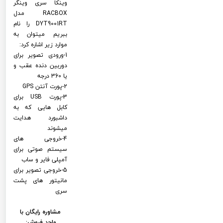
وینکا سری وینگر
RACBOX مدل
DYT9001RT را نام
ببریم میتوان به
موارد زیر اشاره کرد:
1-ورودی تصویر برای
دوربین دنده عقب و
یا 360 درجه
2-پورت آنتن GPS
3-پورت USB برای
کابل هایی که به
داشبورد هدایت
میشوند
4-خروجی های
سیستم صوتی برای
آمپلی فایر و ساب
5-خروجی تصویر برای
مانیتور های پشت
سری
مشاوره رایگان با
واحد فروش: