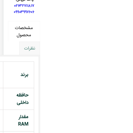
02632711817
09903997606
مشخصات
محصول
نظرات
برند
حافظه
داخلی
مقدار
RAM