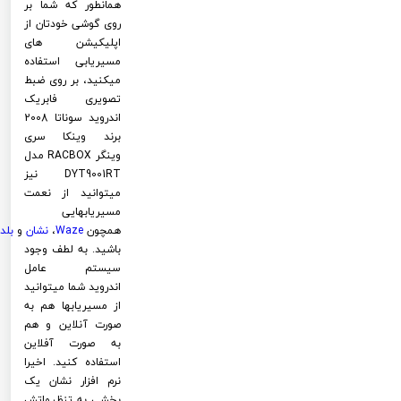
همانطور که شما بر
روی گوشی خودتان از
اپلیکیشن های
مسیریابی استفاده
میکنید، بر روی ضبط
تصویری فابریک
اندروید سوناتا 2008
برند وینکا سری
وینگر RACBOX مدل
DYT9001RT نیز
میتوانید از نعمت
مسیریابهایی
همچون
Waze
،
نشان
و
بلد
باشید. به لطف وجود
سیستم عامل
اندروید شما میتوانید
از مسیریابها هم به
صورت آنلاین و هم
به صورت آفلاین
استفاده کنید. اخیرا
نرم افزار نشان یک
بخشی به تنظیماتش