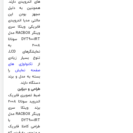
های اندرویدی دارند.
همچنین به دلیل
مجهز بودن این
مالتی مدیا اندرویدی
فابریکی وینکا سری
وینگر RACBOX مدل
DYT9001RT سوناتا
2008 به
نمایشگرهای LCD،
تنوع بسیار زیادی
از
تکنولوژی های
صفحه نمایش
را
بسته به مدل و برند
دستگاه دارند.
طراحی و دیزاین
ضبط تصویری فابریک
اندروید سوناتا 2008
برند وینکا سری
وینگر RACBOX مدل
DYT9001RT با
طراحی کاملا فابریک
و منحصر به فردی که