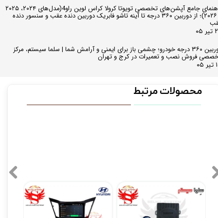
راهنمای جامع آپشن‌های تخصصی تویوتا کرولا کراس لوین راو4(مدل‌های ۲۰۲۴، ۲۰۲۵
و ۲۰۲۶)؛ از دوربین ۳۶۰ درجه تا آینه تاشو فابریک دوربین دنده عقب و سنسور دنده
قب
ر ۰۵
دوربین ۳۶۰ درجه خودرو؛ چشمی باز برای ایمنی و آرامش شما | سلما سیستم، مرکز
صصی فروش نصب و تعمیرات در کرج و تهران
 ۰۵
محصولات مرتبط
۳۱۰,۰۰۰ تو
کیلس استارت با دکمه استارتر (فاقد ریموت)
مانیتور فابریک اندروید سوناتا YF فول تاچ مدل Zen4
۵,۴۹۰,۰۰۰ تومان
۱۳,۹۰۰,۰۰۰ تومان