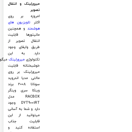
میرورلینک و انتقال
تصویر
امروزه بر روی
اکثر
تلویزیون های
هوشمند
و همچنین
مانیتورها قابلیت
انتقال تصویر از
طریق وایفای وجود
دارد. به این
تکنولوژی
میرورلینک
میگوی
خوشبختانه قابلیت
میرورلینک بر روی
مالتی مدیا اندروید
سوناتا 2008 برند
وینکا سری وینگر
RACBOX مدل
DYT9001RT وجود
دارد و شما به آسانی
میتوانید از این
قابلیت جذاب
استفاده کنید و