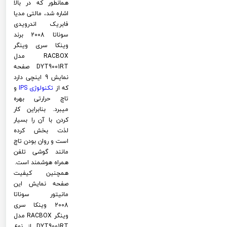
همانطور که در بالا
اشاره شد، مالتی مدیا
فابریک اندرویدی
سوناتا 2008 برند
وینکا سری وینگر
RACBOX مدل
DYT9001RT صفحه
نمایش 9 اینچی دارد
که از
تکنولوژی
IPS
و
تاچ حرارتی بهره
میبرد. بنابراین کار
کردن با آن را بسیار
لذت بخش کرده
است و روان بودن تاچ
مانند گوشی تلفن
همراه هوشمند است.
همچنین کیفیت
صفحه نمایش این
مانیتور سوناتا
2008 وینکا سری
وینگر RACBOX مدل
DYT9001RT از نوع