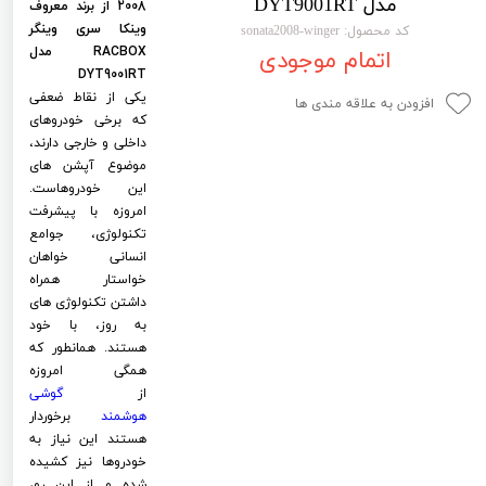
مدل DYT9001RT
2008 از برند معروف
لیفان LIFAN
سنسور دنده عقب Sensor
وینکا سری وینگر
کد محصول: sonata2008-winger
RACBOX مدل
اتمام موجودی
رنو RENAULT
دوربین خودرو Car Camera
DYT9001RT
یکی از نقاط ضعفی
جک JAC
دوربین ثبت وقایع (CAM
افزودن به علاقه مندی ها
که برخی خودروهای
نیسان NISSAN
پاور ویندوز Power Windows
داخلی و خارجی دارند،
موضوع آپشن های
جیلی GEELY
پاور سانروف Power Sunroof
این خودروهاست.
امروزه با پیشرفت
سیتروئن CITROEN
باند و بلندگو و 
تکنولوژی، جوامع
انسانی خواهان
بی ام و BMW
آمپلی فایر خودر
خواستار همراه
داشتن تکنولوژی های
مرسدس بنز MERCEDES BENZ
طاقچه MDF و 3D عقب خودرو
به روز، با خود
هستند. همانطور که
همگی امروزه
از
گوشی
هوشمند
برخوردار
هستند این نیاز به
خودروها نیز کشیده
شده و از این رو،