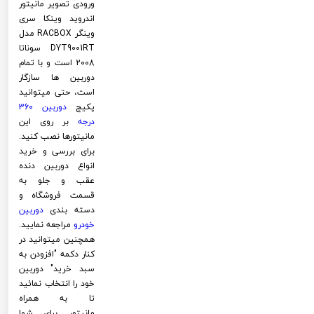
ورودی تصویر مانیتور
اندروید وینکا سری
وینگر RACBOX مدل
DYT9001RT سوناتا
2008 است و با تمام
دوربین ها سازگار
است، حتی میتوانید
پکیج
دوربین 360
درجه
بر روی این
مانیتورها نصب کنید.
برای بررسی و خرید
انواع دوربین دنده
عقب و جلو به
قسمت فروشگاه و
دسته بندی
دوربین
خودرو
مراجعه نمایید.
همچنین میتوانید در
کنار دکمه "افزودن به
سبد خرید" دوربین
خود را انتخاب نمائید
تا به همراه
مانیتور برای شما