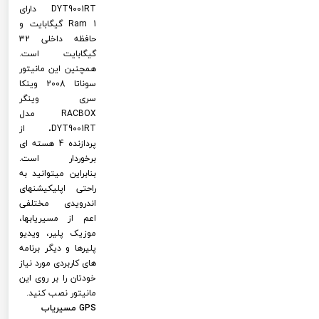
DYT9001RT دارای
Ram 1 گیگابایت و
حافظه داخلی 32
گیگابایت است.
همچنین این مانیتور
سوناتا 2008 وینکا
سری وینگر
RACBOX مدل
DYT9001RT، از
پردازنده 4 هسته ای
برخوردار است.
بنابراین میتوانید به
راحتی اپلیکیشنهای
اندرویدی مختلفی
اعم از مسیریابها،
موزیک پلیر، ویدیو
پلیرها و دیگر برنامه
های کاربردی مورد نیاز
خودتان را بر روی این
مانیتور نصب کنید.
GPS مسیریاب