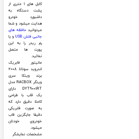
کابل های 1 متری از
پشت دستگاه به
داشبورد خودرو
هدایت میشود و شما
میتوانید
حافظه های
جانبی فلش
USB
و یا
رم ریدر را به این
پورت ها متصل
نمائید.
مانیتور فابریک
اندروید سوناتا 2008
برند وینکا سری
وینگر RACBOX مدل
DYT9001RT دارای
یک قاب با طراحی
کاملا دقیق دارد که
به صورت فابریکی
دقیقا جایگزین قاب
خودروی خودتان
میشود.
مشخصات نمایشگر