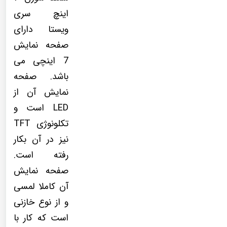
اینچ سری
ویستا دارای
صفحه نمایش
7 اینچی می
باشد. صفحه
نمایش آن از
LED است و
تکلونوژی TFT
نیز در آن بکار
رفته است.
صفحه نمایش
آن کاملا لمسی
و از نوع خازنی
است که کار با