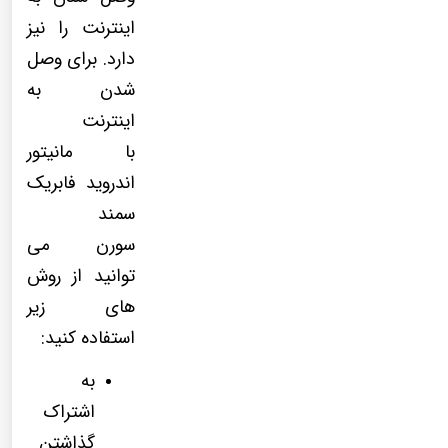
اینترنت را نیز
دارد. برای وصل
شدن به
اینترنت
با مانیتور
اندروید فابریک
سمند
سورن می
توانید از روش
های زیر
استفاده کنید:
به
اشتراک
گذاشتن