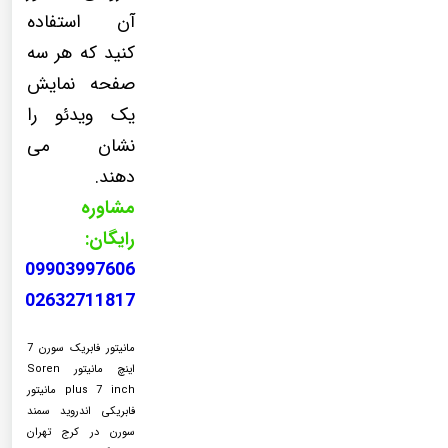
آن استفاده
کنید که هر سه
صفحه نمایش
یک ویدئو را
نشان می
دهند.
مشاوره
رایگان:
09903997606
02632711817
مانیتور فابریک سورن 7
اینچ مانیتور Soren
plus 7 inch مانیتور
فابریکی اندروید سمند
سورن در کرج تهران