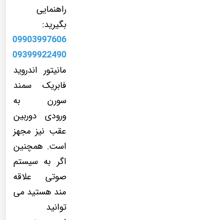
راهنمایی
بگیرید:
09903997606
09399922490
مانیتور اندروید
فابریک سمند
سورن به
ورودی دوربین
عقب نیز مجهز
است. همچنین
اگر به سیستم
صوتی علاقه
مند هستید می
توانید