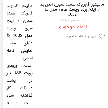
مانیتور فابریک سمند سورن اندروید
لیفان LIFAN
سنسور دنده عقب Sensor
مانیتور اندروید
7 اینچ برند ویستا vista مدل fx
فابریک سمند
رنو RENAULT
دوربین خودرو Car Camera
1032
سورن 7 اینچ
کد محصول: soren-s
جک JAC
دوربین ثبت وقایع (CAM
اتمام موجودی
سری ویستا
نیسان NISSAN
پاور ویندوز Power Windows
مدل fx 1032
افزودن به علاقه مندی ها
جیلی GEELY
پاور سانروف Power Sunroof
دارای صفحه
نمایش کاملا
سیتروئن CITROEN
باند و بلندگو و 
لمسی
بی ام و BMW
آمپلی فایر خودر
است. ورودی
مرسدس بنز MERCEDES BENZ
طاقچه MDF و 3D عقب خودرو
پورت USB نیز
در پشت
دستگاه کار
گذاشته شده
است و با