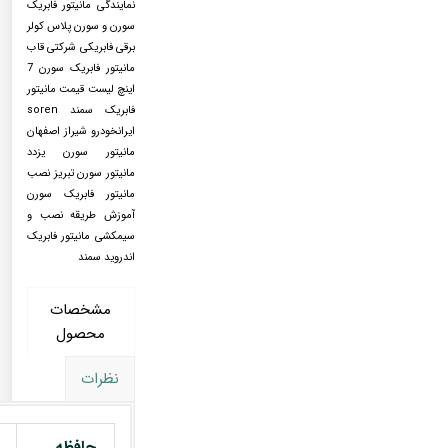
نمایندگی مانیتور فابریک
سورن و سورن پلاس کولر
برقی فابریکی شرکتی قاب
مانیتور فابریک سورن 7
اینچ لیست قیمت مانیتور
فابریک سمند soren
ایرانخودرو شیراز اصفهان
مانیتور سورن یزدد
مانیتور سورن تبریز نصب
مانیتور فابریک سورن
آموزش طریقه نصب و
سیمکشی مانیتور فابریک
اندروید سمند
مشخصات
محصول
نظرات
حافظه