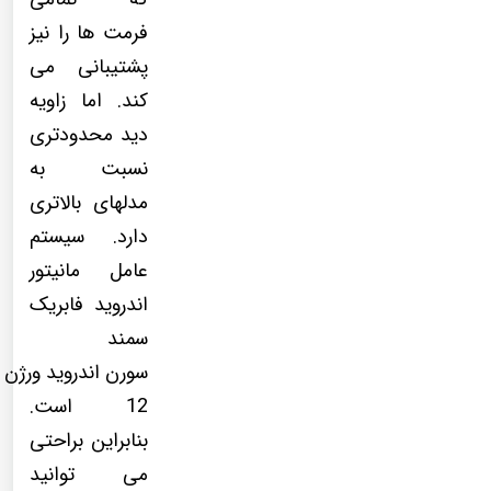
فرمت ها را نیز
پشتیبانی می
کند. اما زاویه
دید محدودتری
نسبت به
مدلهای بالاتری
دارد. سیستم
عامل مانیتور
اندروید فابریک
سمند
سورن اندروید ورژن
12 است.
بنابراین براحتی
می توانید