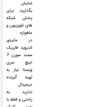
نمایش
بگذارید. برای
پخش شبکه
های تلویزیون و
ماهواره
در مانیتور
اندروید فابریک
سمند سورن 7
اینچ سری
ویستا نیاز به
تهیه گیرنده
دیجیتال
ندارید. به
راحتی و فقط با
چند کلیک