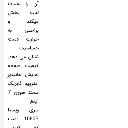
آن را بشدت
لذت بخش
میکند و
براحتی به
حرارت دست
حساسیت
نشان می دهد.
کیفیت صفحه
نمایش مانیتور
اندروید فابریک
سمند سورن 7
اینچ
سری ویستا
1080P است
که تمامی