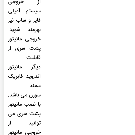
از خروجی
سیستم آمپلی
فایر و ساب نیز
بهرمند شوید.
خروجی مانیتور
پشت سری از
قابلیت
دیگر مانیتور
اندروید فابریک
سمند
سورن می باشد.
با نصب مانیتور
پشت سری می
توانید از
خروجی مانیتور