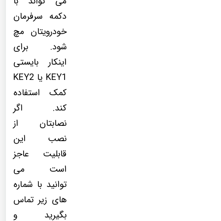
می تواند با
دکمه سرفرمان
خودرویتان مچ
شود. برای
اینکار بایستی
KEY1 یا KEY2
کمک استفاده
کند. اگر
نصابتان از
نصب این
قابلیت عاجز
است می
توانید با شماره
های زیر تماس
بگیرید و