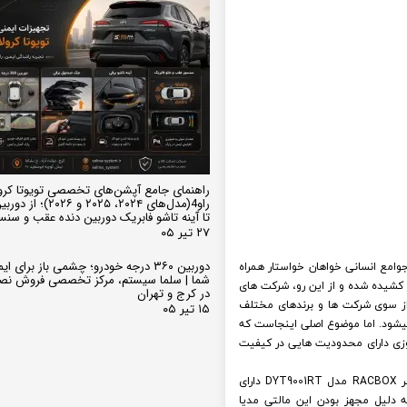
راهنمای جامع آپشن‌های تخصصی تویوتا کرو
تا آینه تاشو فابریک دوربین دنده عقب و سن
۲۷ تیر ۰۵
وامع انسانی خواهان خواستار همراه
دوربین ۳۶۰ درجه خودرو؛ چشمی باز برای
شما | سلما سیستم، مرکز تخصصی فروش نص
ز کشیده شده و از این رو، شرکت های
در کرج و تهران
ز سوی شرکت ها و برندهای مختلف
۱۵ تیر ۰۵
شود. اما موضوع اصلی اینجاست که
وزی دارای محدودیت هایی در کیفیت
اما مانیتور فابریک های اندرویدی مثل همین مانیتور فابریک اندروید سورنتو ایکس ام SORENTO XM برند وینکا سری وینگر RACBOX مدل DYT9001RT دارای
 دلیل مجهز بودن این مالتی مدیا