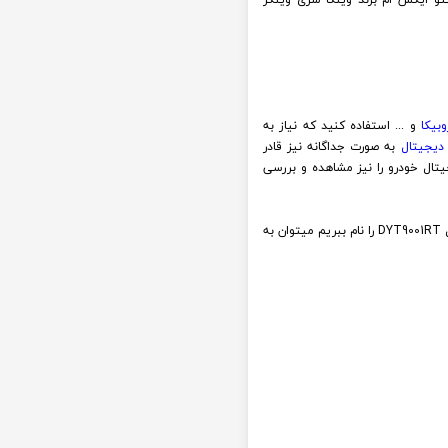
وبیکا
و ... استفاده کنید که نیاز به
 دیجیتال
به صورت جداگانه نیز قادر
یتال خودرو را نیز مشاهده و بررسی
اگر بخواهیم ورودی و خروجی های مانیتور فابریک اندروید سورنتو ایکس ام SORENTO XM برند وینکا سری وینگر RACBOX مدل DYT9001RT را نام ببریم میتوان به