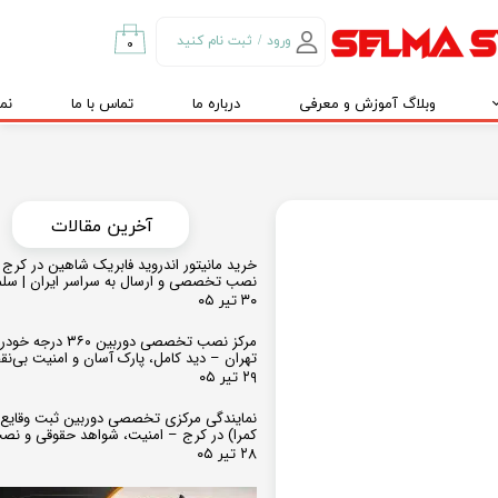
ورود
/
ثبت نام کنید
۰
حساب کاربری من
وبلاگ آموزش و معرفی
درباره ما
تماس با ما
نم
تغییر گذر واژه
سفارشات
خروج از حساب
کاربری
​​آخرین مقالات
خرید مانیتور اندروید فابریک شاهین در کرج و
نصب تخصصی و ارسال به سراسر ایران | سل
۳۰ تیر ۰۵
مرکز نصب تخصصی دوربین ۶۰
تهران – دید کامل، پارک آسان و امنیت بی‌ن
۲۹ تیر ۰۵
نمایندگی مرکزی تخصصی دوربین ثبت وقایع
کمرا) در کرج – امنیت، شواهد حقوقی و نص
۲۸ تیر ۰۵