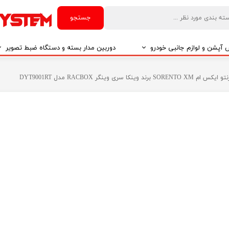
جستجو
آپشن و لوازم جانبی خودرو
دوربین مدار بسته و دستگاه ضبط تصویر
درو
دوربین مدار بسته
ری وینگر RACBOX مدل DYT9001RT
درو
دوربین مدار بسته بر اساس تکنولوژی
درو
ایربگ و رابط چرخشی
El
تی مدیا