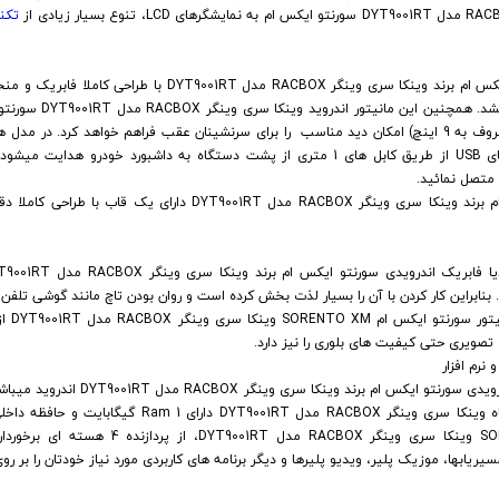
تکن
ضبط تصویری فابریک اندروید سورنتو ایکس ام برند وینکا سری وینگر OX
صفحه نمایش بزرگ از نوع 11 اینچی (معروف به 9 اینچ) امکان دید مناسب را برای سرنشینان عقب فراهم خواهد
ا متصل نمائید.
مانیتور فابریک اندروید سورنتو ایکس ام برند وینکا سری وینگر RACBOX مدل
. بنابراین کار کردن با آن را بسیار لذت بخش کرده است و روان بودن تاچ مانند گوشی تلف
ویری حتی کیفیت های بلوری را نیز دارد.
رم افزار
سیستم عامل ضبط تصویری فابریکی اندرویدی س
مانیتور سورنتو ایکس ام SORENTO XM وینکا سری وین
ریابها، موزیک پلیر، ویدیو پلیرها و دیگر برنامه های کاربردی مورد نیاز خودتان را بر رو