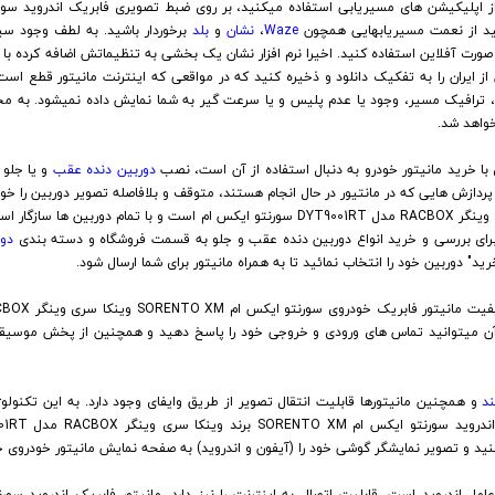
ز اپلیکیشن های مسیریابی استفاده میکنید، بر روی ضبط تصویری فابریک اندروید سورن
Waze
،
نشان
و
بلد
برخوردار باشید. به لطف وجود سیس
ورت آفلاین استفاده کنید. اخیرا نرم افزار نشان یک بخشی به تنظیماتش اضافه کرده با 
ز ایران را به تفکیک دانلود و ذخیره کنید که در مواقعی که اینترنت مانیتور قطع است،
، ترافیک مسیر، وجود یا عدم پلیس و یا سرعت گیر به شما نمایش داده نمیشود. به مح
خواهد شد.
 با خرید مانیتور خودرو به دنبال استفاده از آن است، نصب
دوربین دنده عقب
و یا جلو 
ردازش هایی که در مانتیور در حال انجام هستند، متوقف و بلافاصله تصویر دوربین را خو
ت، حتی میتوانید پکیج
برای بررسی و خرید انواع دوربین دنده عقب و جلو به قسمت فروشگاه و دسته بندی
دور
ید" دوربین خود را انتخاب نمائید تا به همراه مانیتور برای شما ارسال شود.
ز آن میتوانید تماس های ورودی و خروجی خود را پاسخ دهید و همچنین از پخش موسی
د
و همچنین مانیتورها قابلیت انتقال تصویر از طریق وایفای وجود دارد. به این تکنول
نید و تصویر نمایشگر گوشی خود را (آیفون و اندروید) به صفحه نمایش مانیتور خودروی خ
ل اندروید است، قابلیت اتصال به اینترنت را نیز دارد. مانیتور فابریک اندروید سور