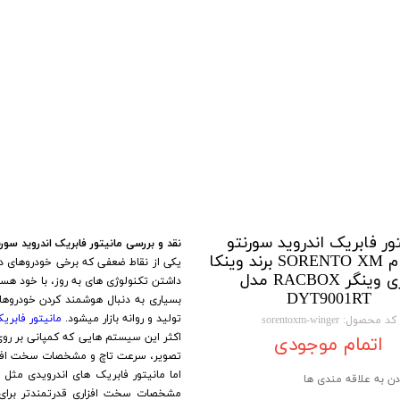
تویوتا TOYOTA
گیرنده دیجیتال
لیفان LIFAN
سنسور دنده عقب Sensor
رنو RENAULT
دوربین خودرو Car Camera
جک JAC
دوربین ثبت وقایع (CAM
نیسان NISSAN
پاور ویندوز Power Windows
جیلی GEELY
پاور سانروف Power Sunroof
سیتروئن CITROEN
باند و بلندگو و
ور فابریک اندروید سورنتو
نقد و بررسی مانیتور فابریک اندروید سورنتو ایکس ا
ایکس ام SORENTO XM برند وینکا
یکی از نقاط ضعفی که برخی خودروهای دا
بی ام و BMW
آمپلی فایر خودر
سری وینگر RACBOX مدل
داشتن تکنولوژی های به روز، با خود هست
DYT9001RT
بسیاری به دنبال هوشمند کردن خودروه
مرسدس بنز MERCEDES BENZ
طاقچه MDF و 3D عقب خودرو
تولید و روانه بازار میشود.
مانیتور فابری
کد محصول: sorentoxm-winger
اکثر این سیستم هایی که کمپانی بر رو
اتمام موجودی
تصویر، سرعت تاچ و مشخصات سخت افز
دن به علاقه مندی ها
مشخصات سخت افزاری قدرتمندتر برای ب