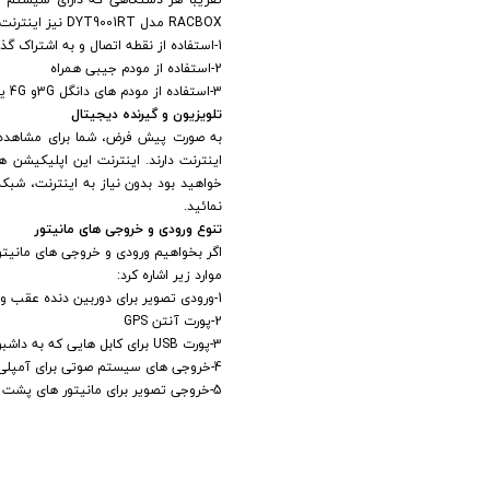
RACBOX مدل DYT9001RT نیز اینترنت را از طریق روش های زیر می تواند دریافت کند:
1-استفاده از نقطه اتصال و به اشتراک گذاری اینترنت گوشی
2-استفاده از مودم جیبی همراه
3-استفاده از مودم های دانگل 3Gو 4G یو اس بی
تلویزیون و گیرنده دیجیتال
به صورت پیش فرض، شما برای مشاهده ش
اینترنت دارند. اینترنت این اپلیکیشن 
خواهید بود بدون نیاز به اینترنت، شبک
نمائید.
تنوع ورودی و خروجی های مانیتور
موارد زیر اشاره کرد:
1-ورودی تصویر برای دوربین دنده عقب و یا 360 درجه
2-پورت آنتن GPS
3-پورت USB برای کابل هایی که به داشبورد هدایت میشوند
4-خروجی های سیستم صوتی برای آمپلی فایر و ساب
5-خروجی تصویر برای مانیتور های پشت سری