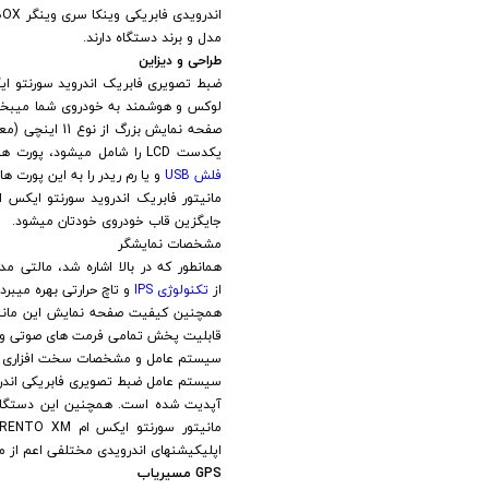
اندرویدی فابریکی وینکا سری وینگر RACBOX مدل DYT9001RT سورنتو ایکس ام به نمایشگرهای LCD، تنوع بسیار زیادی از
مدل و برند دستگاه دارند.
طراحی و دیزاین
یکدست LCD را شامل میشود، پورت های USB از طریق کابل های 1 متری از پشت دستگاه به داشبورد خودرو هدایت میشود و شما میتوانید
فلش
USB
و یا رم ریدر را به این پورت ه
جایگزین قاب خودروی خودتان میشود.
مشخصات نمایشگر
از
تکنولوژی
IPS
و تاچ حرارتی بهره میبرد
قابلیت پخش تمامی فرمت های صوتی و تص
سیستم عامل و مشخصات سخت افزاری و ن
اپلیکیشنهای اندرویدی مختلفی اعم از مسی
GPS مسیریاب