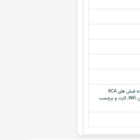
مانیتور, قاب مربوطه, آنتن GPS, سوکت برق فابریک دستگاه, کابل دسته فیش های RCA
(ورودی و خروجی ها), کابل USB, کابل ورودی تصویر, میکروفون, آنتن WiFi, کارت و برچسب