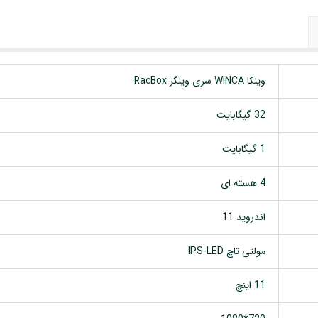
وینکا WINCA سری وینگر RacBox
32 گیگابایت
1 گیگابایت
4 هسته ای
اندروید 11
مولتی تاچ IPS-LED
11 اینچ