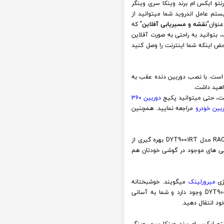
تو ایکس ام برند وینکا سری وینگر
تم عامل اندروید شما میتوانید از
عنوان"
نقشه و مسیریابی آفلاین
" که
 بتوانید به راحتی به صورت آفلاین
ض اینکه شما اینترنت را وصل کنید
است. با نصب دوربین دنده عقب به
اهید داشت.
دوربین 360
بین خودرو
مراجعه نمایید. همچنین
یکی دیگر از قابلیت های کاربردی و با کیفیت مانیتور فابریک خودروی سورنتو ایکس ام SORENTO XM وینکا سری وینگر RACBOX مدل DYT9001RT بهره گیری از
قی های موجود در گوشی خودتان هم
وژی
میرورلینک
میگویند. خوشبختانه
قابلیت میرورلینک بر روی مالتی مدیا اندروید سورنتو ایکس ام SORENTO XM برند وینکا سری وینگر RACBOX مدل DYT9001RT وجود دارد و شما به آسانی
ود انتقال دهید.
نتو ایکس ام برند وینکا سری وینگر