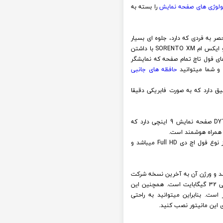
ولوژی های صفحه نمایش
را بسته به
RACB مدل DYT9001RT با طراحی کاملا فابریک و منحصر به فردی که دارد، جلوه ای بسیار
لوکس و هوشمند به خودروی شما میبخشد. همچنین این مانیتور اندروید وینکا سری وینگر RACBOX مدل DYT9001RT سورنتو ایکس ام SORENTO XM با داشتن
 کرد. در مدل های فول تاچ تمام صفحه که نمایشگر
حافظه های جانبی
 DYT9001RT دارای یک قاب با طراحی کاملا دقیق دارد که به صورت فابریکی دقیقا
همانطور که در بالا اشاره شد، مالتی مدیا فابریک اندرویدی سورنتو ایکس ام برند وینکا سری وینگر RACBOX مدل DYT9001RT صفحه نمایش 9 اینچی دارد که
ن همراه هوشمند است.
همچنین کیفیت صفحه نمایش این مانیتور سورنتو ایکس ام SORENTO XM وینکا سری وینگر RACBOX مدل DYT9001RT از نوع فول اچ دی Full HD میباشد و
ورنتو ایکس ام برند وینکا سری وینگر RACBOX مدل DYT9001RT اندروید میباشد و ورژن آن به آخرین نسخه شرکت
آپدیت شده است. همچنین این دستگاه وینکا سری وینگر RACBOX مدل DYT9001RT دارای Ram 1 گیگابایت و حافظه داخلی 32 گیگابایت است. همچنین این
گر RACBOX مدل DYT9001RT، از پردازنده 4 هسته ای برخوردار است. بنابراین میتوانید به راحتی
ی این مانیتور نصب کنید.