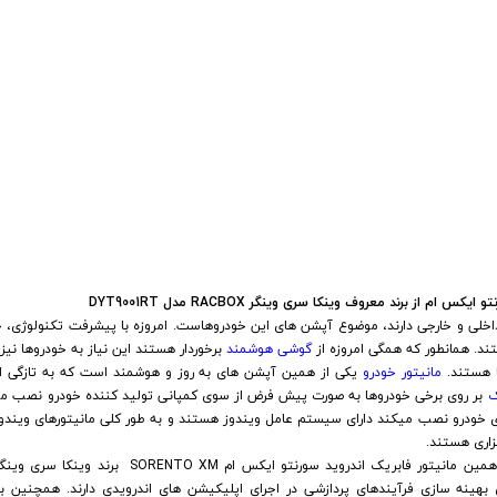
 خودرو
Car 
DASH )
 میدرنج
م از برند معروف وینکا سری وینگر RACBOX مدل DYT9001RT
خلی و خارجی دارند، موضوع آپشن های این خودروهاست. امروزه با پیشرفت تکنولوژی، ج
و
ند. همانطور که همگی امروزه از
گوشی هوشمند
برخوردار هستند این نیاز به خودروها نی
ا هستند.
مانیتور خودرو
یکی از همین آپشن های به روز و هوشمند است که به تازگی ا
ک
بر روی برخی خودروها به صورت پیش فرض از سوی کمپانی تولید کننده خودرو نصب می
ی خودرو نصب میکند دارای سیستم عامل ویندوز هستند و به طور کلی مانیتورهای ویند
اری هستند.
هینه سازی فرآیندهای پردازشی در اجرای اپلیکیشن های اندرویدی دارند. همچنین به