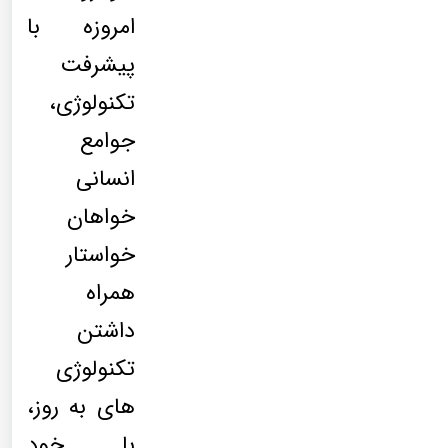
امروزه با
پیشرفت
تکنولوژی،
جوامع
انسانی
خواهان
خواستار
همراه
داشتن
تکنولوژی
های به روز،
با خود