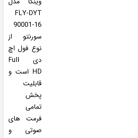
وینکا مدل
FLY-DYT
90001-16
سورنتو از
نوع فول اچ
دی Full
HD است و
قابلیت
پخش
تمامی
فرمت های
صوتی و