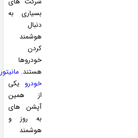
شرکت های
بسیاری به
دنبال
هوشمند
کردن
خودروها
هستند.
مانیتور
خودرو
یکی
از همین
آپشن های
به روز و
هوشمند