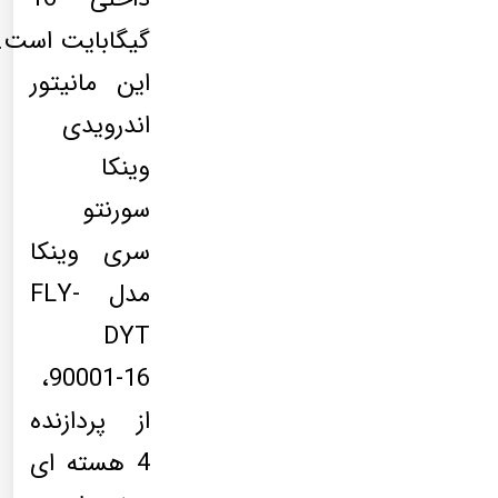
گیگابایت است.
این مانیتور
اندرویدی
وینکا
سورنتو
سری وینکا
مدل FLY-
DYT
90001-16،
از پردازنده
4 هسته ای