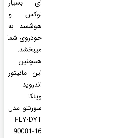
ای بسیار
لوکس و
هوشمند به
خودروی شما
میبخشد.
همچنین
این مانیتور
اندروید
وینکا
سورنتو مدل
FLY-DYT
90001-16