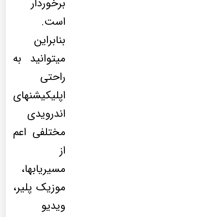
برخوردار
است.
بنابراین
میتوانید به
راحتی
اپلیکیشنهای
اندرویدی
مختلفی اعم
از
مسیریابها،
موزیک پلیر،
ویدیو