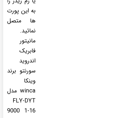
یا رم ریدر را
به این پورت
ها متصل
نمائید.
مانیتور
فابریک
اندروید
سورنتو برند
وینکا
winca مدل
FLY-DYT
9000 1-16