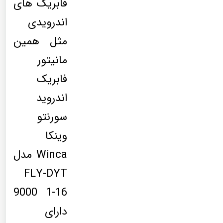
فابریک های
اندرویدی
مثل همین
مانیتور
فابریک
اندروید
سورنتو
وینکا
Winca مدل
FLY-DYT
9000 1-16
دارای