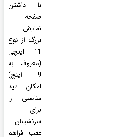
با داشتن
صفحه
نمایش
بزرگ از نوع
11 اینچی
(معروف به
9 اینچ)
امکان دید
مناسبی را
برای
سرنشینان
عقب فراهم