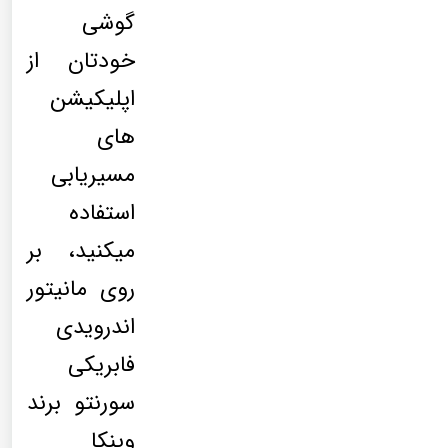
گوشی
خودتان از
اپلیکیشن
های
مسیریابی
استفاده
میکنید، بر
روی مانیتور
اندرویدی
فابریکی
سورنتو برند
وینکا