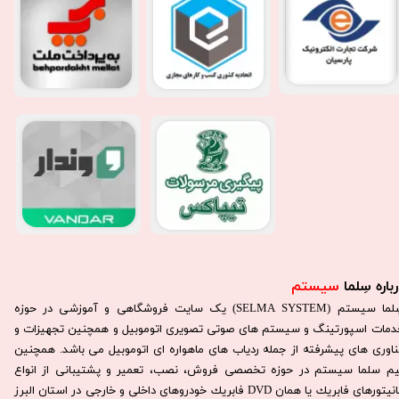
باره سِلما
سیستم​​​​​​​
سِلما سيستم (SELMA SYSTEM) یک سایت فروشگاهی و آموزشی در حوزه
دمات اسپورتینگ و سیستم های صوتی تصویری اتوموبیل و همچنین تجهیزات و
ناوری های پیشرفته از جمله ردیاب های ماهواره ای اتوموبیل می باشد. همچنين
يم سلما سيستم در حوزه تخصصی فروش، نصب، تعمير و پشتيبانی از انواع
مانيتورهای فابريك يا همان DVD فابريك خودروهای داخلی و خارجی در استان البرز