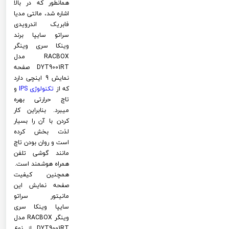
همانطور که در بالا
اشاره شد، مالتی مدیا
فابریک اندرویدی
سراتو سایپا برند
وینکا سری وینگر
RACBOX مدل
DYT9001RT صفحه
نمایش 9 اینچی دارد
که از
تکنولوژی
IPS
و
تاچ حرارتی بهره
میبرد. بنابراین کار
کردن با آن را بسیار
لذت بخش کرده
است و روان بودن تاچ
مانند گوشی تلفن
همراه هوشمند است.
همچنین کیفیت
صفحه نمایش این
مانیتور سراتو
سایپا وینکا سری
وینگر RACBOX مدل
DYT9001RT از نوع