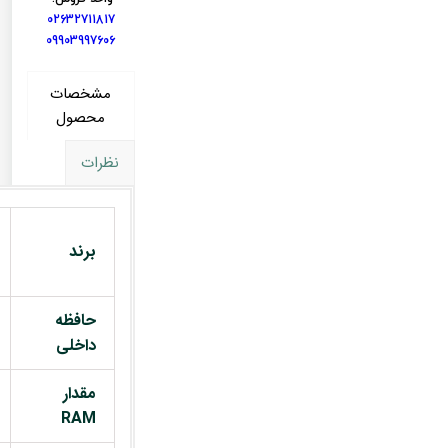
02632711817
09903997606
مشخصات
محصول
نظرات
برند
حافظه
داخلی
مقدار
RAM