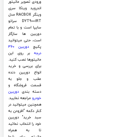
ورودی تصویر مانیتور
اندروید وینکا سری
وینگر RACBOX مدل
DYT9001RT سراتو
سایپا است و با تمام
دوربین ها سازگار
است، حتی میتوانید
پکیج
دوربین 360
درجه
بر روی این
مانیتورها نصب کنید.
برای بررسی و خرید
انواع دوربین دنده
عقب و جلو به
قسمت فروشگاه و
دسته بندی
دوربین
خودرو
مراجعه نمایید.
همچنین میتوانید در
کنار دکمه "افزودن به
سبد خرید" دوربین
خود را انتخاب نمائید
تا به همراه
مانیتور برای شما