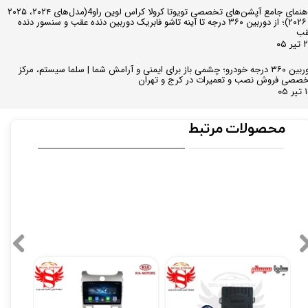
راهنمای جامع آپشن‌های تخصصی تویوتا کرولا کراس لوین راو4(مدل‌های ۲۰۲۴، ۲۰۲۵
و ۲۰۲۶)؛ از دوربین ۳۶۰ درجه تا آینه تاشو فابریک دوربین دنده عقب و سنسور دنده
قب
ر ۰۵
دوربین ۳۶۰ درجه خودرو؛ چشمی باز برای ایمنی و آرامش شما | سلما سیستم، مرکز
صصی فروش نصب و تعمیرات در کرج و تهران
 ۰۵
محصولات مرتبط
کیلس استارت با دکمه استارتر (فاقد ریموت)
مانیتور فابریک سراتو Cerato کیا فول تاچ مدل T3L2021
۵,۴۹۰,۰۰۰ تومان
۱۲,۹۰۰,۰۰۰ تومان
۰