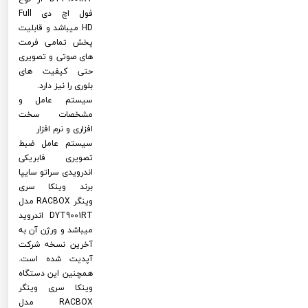
فول اچ دی Full
HD میباشد و قابلیت
پخش تمامی فرمت
های صوتی و تصویری
حتی کیفیت های
بلوری را نیز دارد.
سیستم عامل و
مشخصات سخت
افزاری و نرم افزار
سیستم عامل ضبط
تصویری فابریکی
اندرویدی سراتو سایپا
برند وینکا سری
وینگر RACBOX مدل
DYT9001RT اندروید
میباشد و ورژن آن به
آخرین نسخه شرکت
آپدیت شده است.
همچنین این دستگاه
وینکا سری وینگر
RACBOX مدل