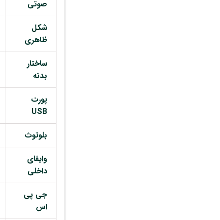
صوتی
شکل
ظاهری
ساختار
بدنه
پورت
USB
بلوتوث
وایفای
داخلی
جی پی
اس