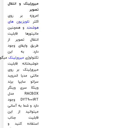
میرورلینک و انتقال
تصویر
امروزه بر روی
اکثر
تلویزیون های
هوشمند
و همچنین
مانیتورها قابلیت
انتقال تصویر از
طریق وایفای وجود
دارد. به این
تکنولوژی
میرورلینک
میگوی
خوشبختانه قابلیت
میرورلینک بر روی
مالتی مدیا اندروید
سراتو سایپا برند
وینکا سری وینگر
RACBOX مدل
DYT9001RT وجود
دارد و شما به آسانی
میتوانید از این
قابلیت جذاب
استفاده کنید و