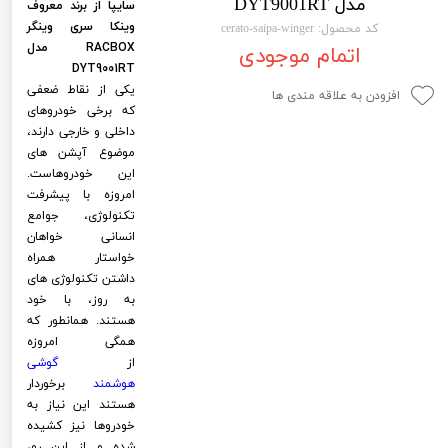
مدل DYT9001RT
سایپا از برند معروف
لیفان LIFAN
سنسور دنده عقب Sensor
وینکا سری وینگر
کد محصول: cerato-saipa-winger
RACBOX مدل
اتمام موجودی
رنو RENAULT
دوربین خودرو Car Camera
DYT9001RT
یکی از نقاط ضعفی
جک JAC
دوربین ثبت وقایع (CAM
افزودن به علاقه مندی ها
که برخی خودروهای
نیسان NISSAN
پاور ویندوز Power Windows
داخلی و خارجی دارند،
موضوع آپشن های
جیلی GEELY
پاور سانروف Power Sunroof
این خودروهاست.
امروزه با پیشرفت
سیتروئن CITROEN
باند و بلندگو و 
تکنولوژی، جوامع
انسانی خواهان
بی ام و BMW
آمپلی فایر خودر
خواستار همراه
داشتن تکنولوژی های
مرسدس بنز MERCEDES BENZ
طاقچه MDF و 3D عقب خودرو
به روز، با خود
هستند. همانطور که
همگی امروزه
از
گوشی
هوشمند
برخوردار
هستند این نیاز به
خودروها نیز کشیده
شده و از این رو،