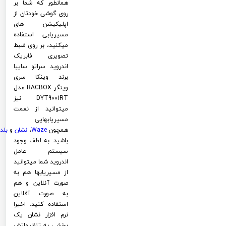
همانطور که شما بر
روی گوشی خودتان از
اپلیکیشن های
مسیریابی استفاده
میکنید، بر روی ضبط
تصویری فابریک
اندروید سراتو سایپا
برند وینکا سری
وینگر RACBOX مدل
DYT9001RT نیز
میتوانید از نعمت
مسیریابهایی
همچون
Waze
،
نشان
و
بلد
باشید. به لطف وجود
سیستم عامل
اندروید شما میتوانید
از مسیریابها هم به
صورت آنلاین و هم
به صورت آفلاین
استفاده کنید. اخیرا
نرم افزار نشان یک
بخشی به تنظیماتش