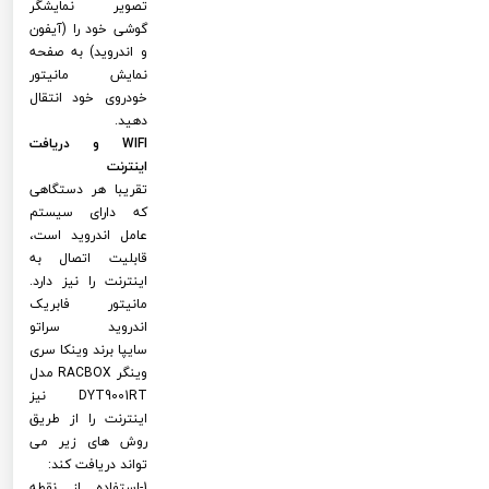
تصویر نمایشگر
گوشی خود را (آیفون
و اندروید) به صفحه
نمایش مانیتور
خودروی خود انتقال
دهید.
WIFI و دریافت
اینترنت
تقریبا هر دستگاهی
که دارای سیستم
عامل اندروید است،
قابلیت اتصال به
اینترنت را نیز دارد.
مانیتور فابریک
اندروید سراتو
سایپا برند وینکا سری
وینگر RACBOX مدل
DYT9001RT نیز
اینترنت را از طریق
روش های زیر می
تواند دریافت کند:
1-استفاده از نقطه