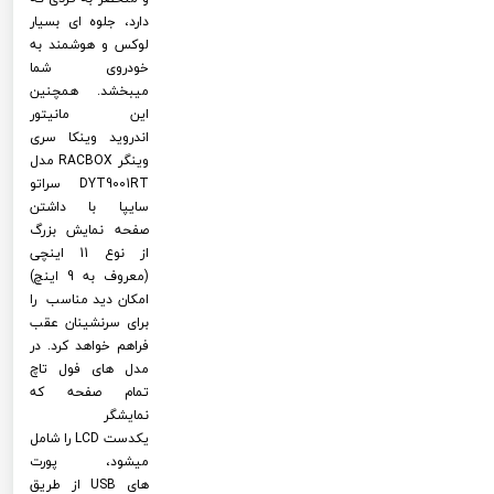
دارد، جلوه ای بسیار
لوکس و هوشمند به
خودروی شما
میبخشد. همچنین
این مانیتور
اندروید وینکا سری
وینگر RACBOX مدل
DYT9001RT سراتو
سایپا با داشتن
صفحه نمایش بزرگ
از نوع 11 اینچی
(معروف به 9 اینچ)
امکان دید مناسب را
برای سرنشینان عقب
فراهم خواهد کرد. در
مدل های فول تاچ
تمام صفحه که
نمایشگر
یکدست LCD را شامل
میشود، پورت
های USB از طریق