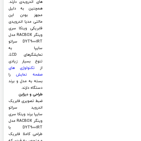
های اندرویدی دارند.
همچنین به دلیل
مجهز بودن این
مالتی مدیا اندرویدی
فابریکی وینکا سری
وینگر RACBOX مدل
DYT9001RT سراتو
سایپا به
نمایشگرهای LCD،
تنوع بسیار زیادی
از
تکنولوژی های
صفحه نمایش
را
بسته به مدل و برند
دستگاه دارند.
طراحی و دیزاین
ضبط تصویری فابریک
اندروید سراتو
سایپا برند وینکا سری
وینگر RACBOX مدل
DYT9001RT با
طراحی کاملا فابریک
و منحصر به فردی که