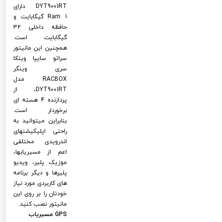
DYT9001RT دارای
Ram 1 گیگابایت و
حافظه داخلی 32
گیگابایت است.
همچنین این مانیتور
سراتو سایپا وینکا
سری وینگر
RACBOX مدل
DYT9001RT، از
پردازنده 4 هسته ای
برخوردار است.
بنابراین میتوانید به
راحتی اپلیکیشنهای
اندرویدی مختلفی
اعم از مسیریابها،
موزیک پلیر، ویدیو
پلیرها و دیگر برنامه
های کاربردی مورد نیاز
خودتان را بر روی این
مانیتور نصب کنید.
GPS مسیریاب