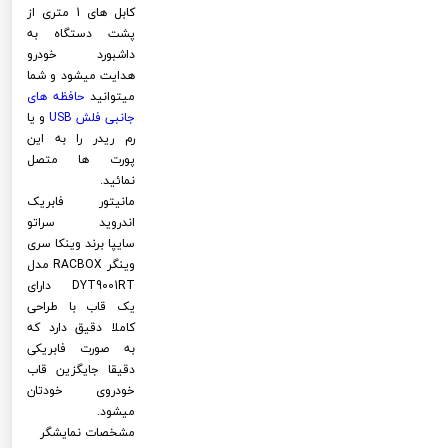
کابل های 1 متری از
پشت دستگاه به
داشبورد خودرو
هدایت میشود و شما
میتوانید
حافظه های
جانبی فلش
USB
و یا
رم ریدر را به این
پورت ها متصل
نمائید.
مانیتور فابریک
اندروید سراتو
سایپا برند وینکا سری
وینگر RACBOX مدل
DYT9001RT دارای
یک قاب با طراحی
کاملا دقیق دارد که
به صورت فابریکی
دقیقا جایگزین قاب
خودروی خودتان
میشود.
مشخصات نمایشگر