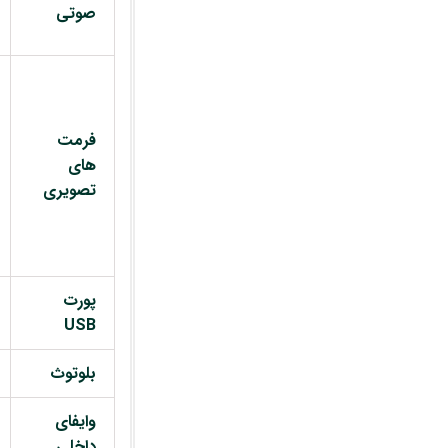
صوتی
فرمت
های
تصویری
پورت
USB
بلوتوث
وایفای
داخلی