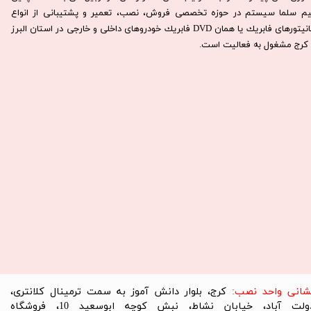
يم سلما سيستم در حوزه تخصصی فروش، نصب، تعمير و پشتيبانی از انواع
مانيتورهای فابريك يا همان DVD فابريك خودروهای داخلی و خارجی در استان البرز
كرج مشغول به فعاليت است.​​​​​​​
نشانی واحد نصب:
کرج، بلوار دانش آموز به سمت ترمینال کلانتری،
دولت آباد، خیابان نشاط، نبش کوچه ابوسعید 10، فروشگاه