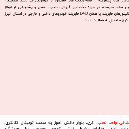
ناوری های پیشرفته از جمله ردیاب های ماهواره ای اتوموبیل می باشد. همچنين
يم سلما سيستم در حوزه تخصصی فروش، نصب، تعمير و پشتيبانی از انواع
مانيتورهای فابريك يا همان DVD فابريك خودروهای داخلی و خارجی در استان البرز
كرج مشغول به فعاليت است.​​​​​​​
نشانی واحد نصب:
کرج، بلوار دانش آموز به سمت ترمینال کلانتری،
دولت آباد، خیابان نشاط، نبش کوچه ابوسعید 10، فروشگاه