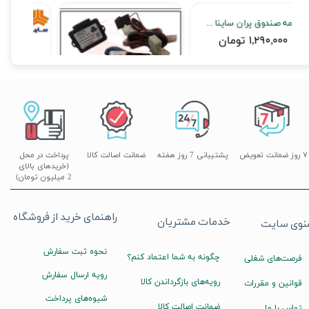
مانیتور فابریک دو تکه اندروید ساینا/کوییک برند وینکا مدل RL1055 سری S300 (با دی وی دی)
دکمه صندوق پران ساینا و کوییک فابریکی مدل S100
۱۴,۱۹۰,۰۰۰ تومان
۱,۲۹۰,۰۰۰ تومان
۷ روز ضمانت تعویض
پشتیبانی 7 روز هفته
ضمانت اصالت کالا
پرداخت در محل
(خریدهای بالای
2 میلیون تومان)
راهنمای خرید از فروشگاه
خدمات مشتریان
نوی سایت
نحوه ثبت سفارش
چگونه به شما اعتماد کنم؟
فرصت‌های شغلی
رویه ارسال سفارش
رویه‌های بازگرداندن کالا
قوانین و مقررات
شیوه‌های پرداخت
ضمانت اصالت کالا
تماس با ما