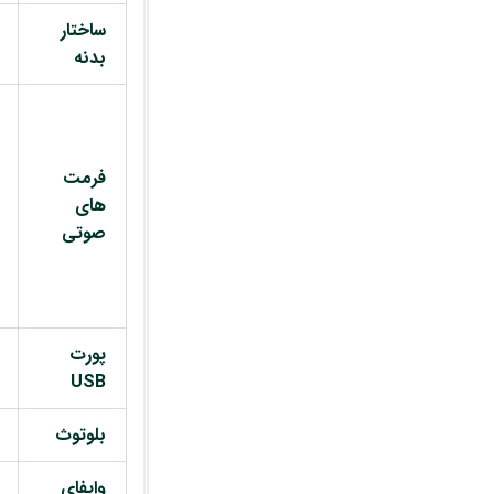
ساختار
بدنه
فرمت
های
صوتی
پورت
USB
بلوتوث
وایفای