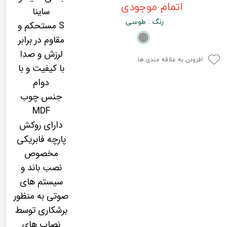
اتمام موجودی
لیفان LIFAN
سنسور دنده عقب Sensor
ساینا
رنگ
: طوسی
S مستحکم و
رنو RENAULT
دوربین خودرو Car Camera
مقاوم در برابر
جک JAC
دوربین ثبت وقایع (CAM
لرزش و صدا
افزودن به علاقه مندی ها
نیسان NISSAN
پاور ویندوز Power Windows
با کیفیت و با
دوام
جیلی GEELY
پاور سانروف Power Sunroof
جنس چوب
سیتروئن CITROEN
باند و بلندگو و 
MDF
دارای روکش
بی ام و BMW
آمپلی فایر خودر
پارچه فابریکی
مرسدس بنز MERCEDES BENZ
طاقچه MDF و 3D عقب خودرو
مخصوص
نصب باند و
سیستم های
صوتی به منظور
برشکاری توسط
نصاب های