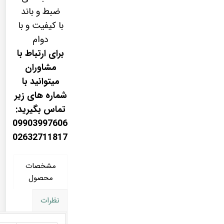
ضبط و باند
با کیفیت و با
دوام
برای ارتباط با
مشاوران
میتوانید با
شماره های زیر
تماس بگیرید:
09903997606
02632711817
مشخصات
محصول
نظرات