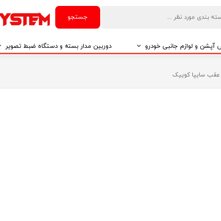
جستجو
آپشن و لوازم جانبی خودرو
دوربین مدار بسته و دستگاه ضبط تصویر
درو
دوربین مدار بسته
عقب سایپا کوییک
درو
دوربین مدار بسته بر اساس تکنولوژی
درو
ایربگ و رابط چرخشی
El
تی مدیا