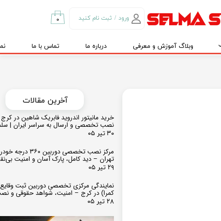
ورود
/
ثبت نام کنید
۰
حساب کاربری من
وبلاگ آموزش و معرفی
درباره ما
تماس با ما
نم
تغییر گذر واژه
سفارشات
خروج از حساب
کاربری
​​آخرین مقالات
خرید مانیتور اندروید فابریک شاهین در کرج و
نصب تخصصی و ارسال به سراسر ایران | سل
۳۰ تیر ۰۵
مرکز نصب تخصصی دوربین ۶۰
تهران – دید کامل، پارک آسان و امنیت بی‌ن
۲۹ تیر ۰۵
نمایندگی مرکزی تخصصی دوربین ثبت وقایع
کمرا) در کرج – امنیت، شواهد حقوقی و نص
۲۸ تیر ۰۵