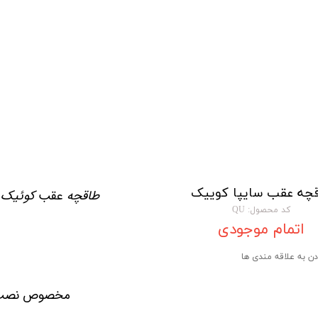
تویوتا TOYOTA
گیرنده دیجیتال
لیفان LIFAN
سنسور دنده عقب Sensor
رنو RENAULT
دوربین خودرو Car Camera
جک JAC
دوربین ثبت وقایع (CAM
نیسان NISSAN
پاور ویندوز Power Windows
جیلی GEELY
پاور سانروف Power Sunroof
سیتروئن CITROEN
باند و بلندگو و
چه عقب سایپا کوییک
طاقچه
عقب
کوئیک
ج
بی ام و BMW
آمپلی فایر خودر
کد محصول: QU
اتمام موجودی
مرسدس بنز MERCEDES BENZ
طاقچه MDF و 3D عقب خودرو
دن به علاقه مندی ها
مخصوص نصب با