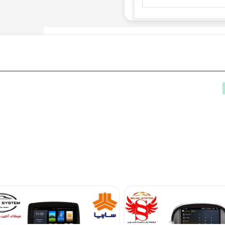
مانیتور فابریک ساینا و کوییک 7 اینچ اندروید مدل W100
۱۰,۳۹۰,۰۰۰ تومان
۹,۴۹۰,۰۰۰ تومان