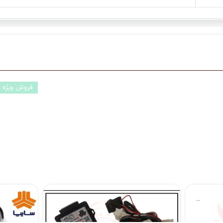
فروش ویژه
دکمه صندوق پران ساینا و کوییک فابریکی مدل S100
پاور ویندوز فابریک ساینا و کوییک مدل S100
۲,۶۹۰,۰۰۰ تومان