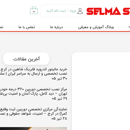
ورود
/
ثبت نام کنید
۰
حساب کاربری من
وبلاگ آموزش و معرفی
درباره ما
تماس با ما
نم
تغییر گذر واژه
سفارشات
خروج از حساب
کاربری
​​آخرین مقالات
خرید مانیتور اندروید فابریک شاهین در کرج و
نصب تخصصی و ارسال به سراسر ایران | سل
۳۰ تیر ۰۵
مرکز نصب تخصصی دوربین ۶۰
تهران – دید کامل، پارک آسان و امنیت بی‌ن
۲۹ تیر ۰۵
نمایندگی مرکزی تخصصی دوربین ثبت وقایع
کمرا) در کرج – امنیت، شواهد حقوقی و نص
۲۸ تیر ۰۵