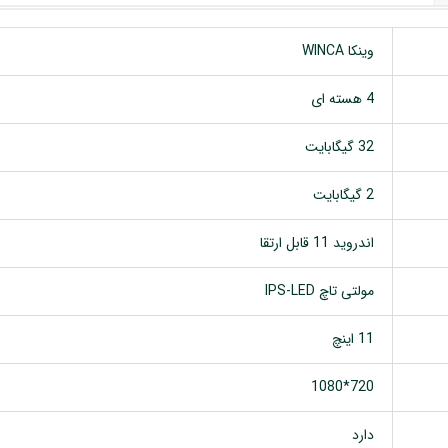
وینکا WINCA
4 هسته ای
32 گیگابایت
2 گیگابایت
اندروید 11 قابل ارتقا
مولتی تاچ IPS-LED
11 اینچ
720*1080
دارد