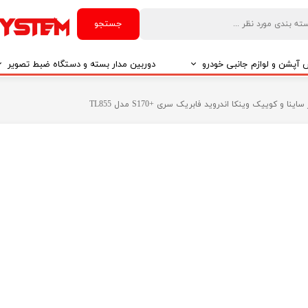
جستجو
آپشن و لوازم جانبی خودرو
دوربین مدار بسته و دستگاه ضبط تصویر
درو
دوربین مدار بسته
اینا و کوییک وینکا اندروید فابریک سری +S170 مدل TL855
درو
دوربین مدار بسته بر اساس تکنولوژی
درو
ایربگ و رابط چرخشی
El
تی مدیا