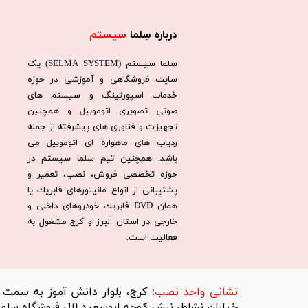
درباره سِلما
سیستم​​​​​​​
سِلما سيستم (SELMA SYSTEM) یک
سایت فروشگاهی و آموزشی در حوزه
خدمات اسپورتینگ و سیستم های
صوتی تصویری اتوموبیل و همچنین
تجهیزات و فناوری های پیشرفته از جمله
ردیاب های ماهواره ای اتوموبیل می
باشد. همچنين تيم سلما سيستم در
حوزه تخصصی فروش، نصب، تعمير و
پشتيبانی از انواع مانيتورهای فابريك يا
همان DVD فابريك خودروهای داخلی و
خارجی در استان البرز و كرج مشغول به
فعاليت است.​​​​​​​
​نشانی واحد نصب:
کرج، بلوار دانش آموز به سمت تر
خیابان نشاط، نبش کوچه ابوسعید 10، فروشگاه سِلما سیستم​​​​​​​