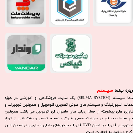
باره سِلما
سیستم​​​​​​​
سِلما سيستم (SELMA SYSTEM) یک سایت فروشگاهی و آموزشی در حوزه
دمات اسپورتینگ و سیستم های صوتی تصویری اتوموبیل و همچنین تجهیزات و
ناوری های پیشرفته از جمله ردیاب های ماهواره ای اتوموبیل می باشد. همچنين
يم سلما سيستم در حوزه تخصصی فروش، نصب، تعمير و پشتيبانی از انواع
مانيتورهای فابريك يا همان DVD فابريك خودروهای داخلی و خارجی در استان البرز
كرج مشغول به فعاليت است.​​​​​​​