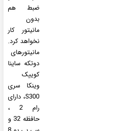
ضبط هم
بدون
مانیتور کار
نخواهد کرد.
مانیتورهای
دوتکه ساینا
کوییک
وینکا سری
S300، دارای
رام 2 ،
حافظه 32 و
سی پی یو 8