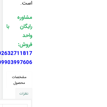
است.
مشاوره
رایگان با
واحد
فروش:
02632711817
09903997606
مشخصات
محصول
نظرات