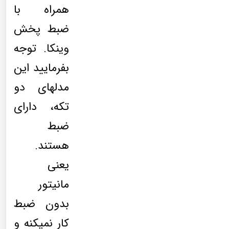
همراه با
ضبط پخش
وینکا. توجه
بفرمایید این
مدلهای دو
تکه، دارای
ضبط
هستند.
یعنی
مانیتور
بدون ضبط
کار نمیکنه و