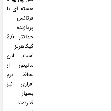
هسته ای با
فرکانس
پردازنده
حداکثر 2.6
گیگاهرتز
است. این
مانیتور از
لحاظ نرم
افزاری نیز
بسیار
قدرتمند