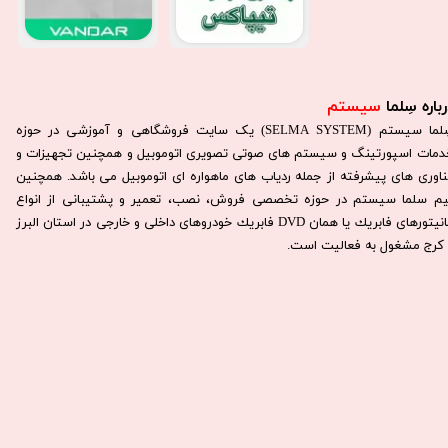
باره سِلما
سیستم​​​​​​​
سِلما سيستم (SELMA SYSTEM) یک سایت فروشگاهی و آموزشی در حوزه
دمات اسپورتینگ و سیستم های صوتی تصویری اتوموبیل و همچنین تجهیزات و
ناوری های پیشرفته از جمله ردیاب های ماهواره ای اتوموبیل می باشد. همچنين
يم سلما سيستم در حوزه تخصصی فروش، نصب، تعمير و پشتيبانی از انواع
مانيتورهای فابريك يا همان DVD فابريك خودروهای داخلی و خارجی در استان البرز
كرج مشغول به فعاليت است.​​​​​​​