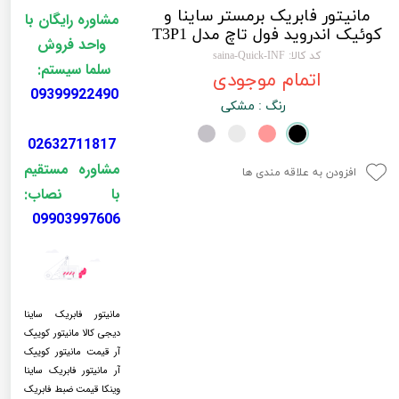
مانیتور فابریک برمستر ساینا و
لیفان LIFAN
سنسور دنده عقب Sensor
مشاوره رایگان با
کوئیک اندروید فول تاچ مدل T3P1
واحد فروش
رنو RENAULT
دوربین خودرو Car Camera
کد کالا: saina-Quick-INF
سلما سیستم:
اتمام موجودی
جک JAC
دوربین ثبت وقایع (CAM
09399922490
رنگ
: مشکی
نیسان NISSAN
پاور ویندوز Power Windows
02632711817
جیلی GEELY
پاور سانروف Power Sunroof
مشاوره مستقیم
افزودن به علاقه مندی ها
سیتروئن CITROEN
باند و بلندگو و 
با نصاب:
09903997606
بی ام و BMW
آمپلی فایر خودر
مرسدس بنز MERCEDES BENZ
طاقچه MDF و 3D عقب خودرو
مانیتور فابریک ساینا
دیجی کالا
مانیتور کوییک
آر
قیمت مانیتور کوییک
آر
مانیتور فابریک ساینا
وینکا
قیمت ضبط فابریک