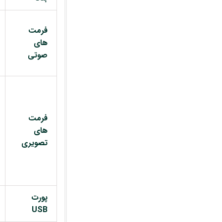
فرمت
های
صوتی
فرمت
های
تصویری
پورت
USB