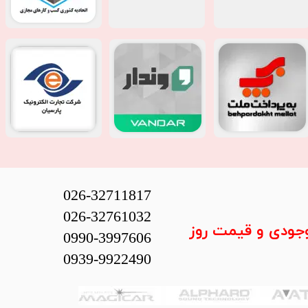
026-32711817
026-32761032
وجودی و قیمت روز
0990-3997606
0939-9922490