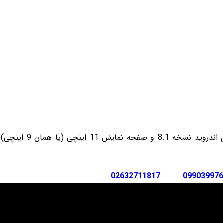
 خودرو
Car 
DASH )
 میدرنج
مانیتور فابریک رنو ساندرو 
و
02632711817
099039976