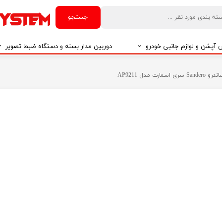
جستجو
آپشن و لوازم جانبی خودرو
دوربین مدار بسته و دستگاه ضبط تصویر
درو
دوربین مدار بسته
ت مدل AP9211
درو
دوربین مدار بسته بر اساس تکنولوژی
درو
ایربگ و رابط چرخشی
El
تی مدیا