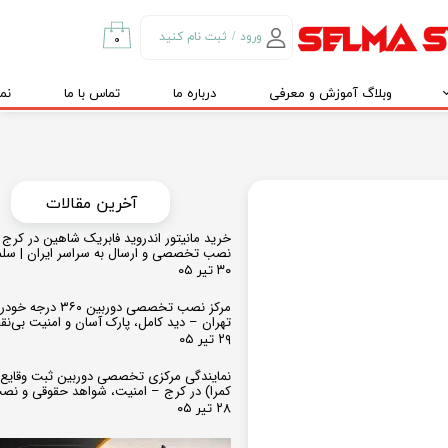
ورود
/
ثبت نام کنید
۰
حساب کاربری من
وبلاگ آموزش و معرفی
درباره ما
تماس با ما
نم
تغییر گذر واژه
سفارشات
خروج از حساب
کاربری
​​آخرین مقالات
خرید مانیتور اندروید فابریک شاهین در کرج و
نصب تخصصی و ارسال به سراسر ایران | سل
۳۰ تیر ۰۵
مرکز نصب تخصصی دوربین ۶۰
تهران – دید کامل، پارک آسان و امنیت بی‌ن
۲۹ تیر ۰۵
نمایندگی مرکزی تخصصی دوربین ثبت وقایع
کمرا) در کرج – امنیت، شواهد حقوقی و نص
۲۸ تیر ۰۵