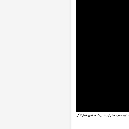
اندروید ساندرو انواع مدلهای مانیتور فابریک ساندرو لیست قیمت مانیتور ساندرو sandero مانیتور فابریک 9 اینچی ساندرو نصب مانیتور فابریک ساندرو نمایندگی