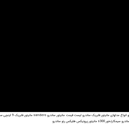
مانیتور فابریک ساندرو رنو مانیتور 
یتور پرونیکس هلیکس رنو ساندرو