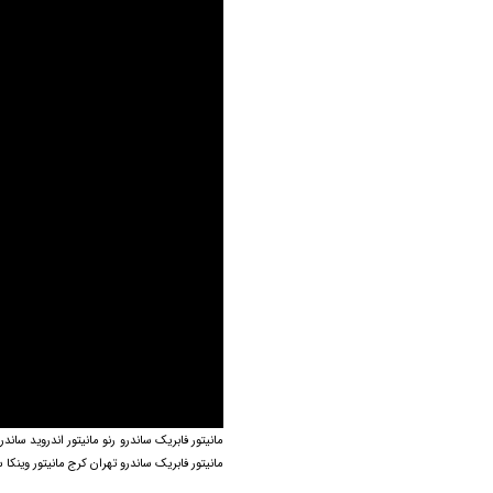
مانیتور فابریک ساندرو تهران کرج مانیتور وینکا ساندرو سیمکارتخور s300 مان