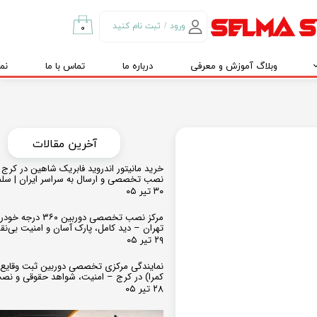
ورود
/
ثبت نام کنید
۰
حساب کاربری من
وبلاگ آموزش و معرفی
درباره ما
تماس با ما
نم
تغییر گذر واژه
سفارشات
خروج از حساب
کاربری
​​آخرین مقالات
خرید مانیتور اندروید فابریک شاهین در کرج و
نصب تخصصی و ارسال به سراسر ایران | سل
۳۰ تیر ۰۵
مرکز نصب تخصصی دوربین ۶۰
تهران – دید کامل، پارک آسان و امنیت بی‌ن
۲۹ تیر ۰۵
نمایندگی مرکزی تخصصی دوربین ثبت وقایع
کمرا) در کرج – امنیت، شواهد حقوقی و نص
۲۸ تیر ۰۵