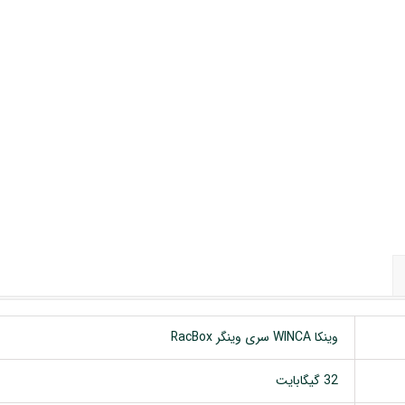
 خودرو
Car 
DASH )
 میدرنج
و
وینکا WINCA سری وینگر RacBox
32 گیگابایت