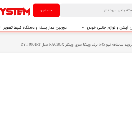
جستجو
آپشن و لوازم جانبی خودرو
دوربین مدار بسته و دستگاه ضبط تصویر
درو
دوربین مدار بسته
رند وینکا سری وینگر RACBOX مدل DYT 9001RT
درو
دوربین مدار بسته بر اساس تکنولوژی
درو
ایربگ و رابط چرخشی
El
تی مدیا