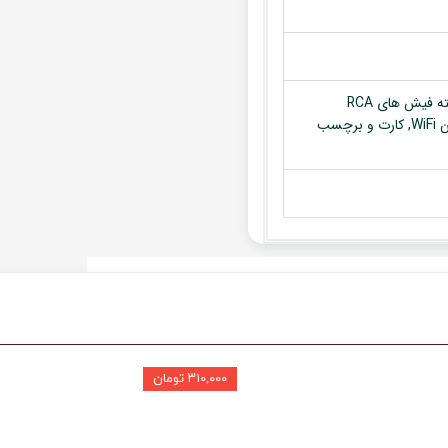
مانیتور, قاب مربوطه, آنتن GPS, سوکت برق فابریک دستگاه, کابل دسته فیش های RCA
(ورودی و خروجی ها), کابل USB, کابل ورودی تصویر, میکروفون, آنتن WiFi, کارت و برچسب
۳۱۰,۰۰۰ تومان