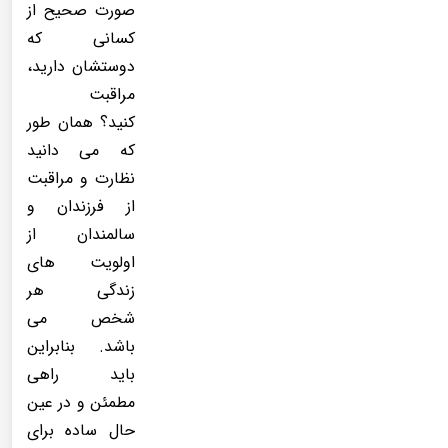
صورت صحیح از
کسانی که
دوستشان دارید،
مراقبت
کنید؟ همان طور
که می دانید
نظارت و مراقبت
از فرزندان و
سالمندان از
اولویت های
زندگی هر
شخص می
باشد. بنابراین
باید راهی
مطمئن و در عین
حال ساده برای