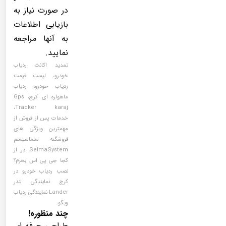
در صورت نیاز به
بازیابی اطلاعات
به آنها مراجعه
نمایید.
تمدید اکانت ردیاب
خودرو، لیست قیمت
ردیاب خودرو، ردیاب
ماهواره ای کرج، Gps
Tracker karaj،
خدمات پس از فروش از
مهمترین ویژگی های
فروشگته سلماسیستم
SelmaSystem در از
کجا جی پی اس بخرم؟
نصب ردیاب خودرو در
کرج نمایندگی لندر
Lander نمایندگی ردیاب
ویگو
چند منظوره!
طراحی حرفه ای