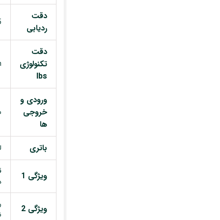
دقت
5 
ردیابی
دقت
تکنولوژی
m
lbs
ورودی و
خروجی
سو
ها
باتری
لی
ق
ویژگی 1
د
ر
ویژگی 2
ن