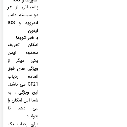
اندروید و IOS
پشتیبانی از هر
دو سیستم عامل
آندروید و IOS
آیفون
با خبر شوید!
امکان تعریف
محدوه ایمن
یکی دیگر از
ویژگی های فوق
العاده ردیاب
GF21 می باشد.
این ویژگی ، به
شما این امکان را
می دهد تا
بتوانید
برای ردیاب یک