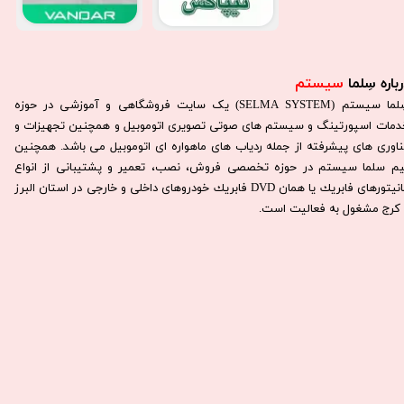
باره سِلما
سیستم​​​​​​​
سِلما سيستم (SELMA SYSTEM) یک سایت فروشگاهی و آموزشی در حوزه
دمات اسپورتینگ و سیستم های صوتی تصویری اتوموبیل و همچنین تجهیزات و
ناوری های پیشرفته از جمله ردیاب های ماهواره ای اتوموبیل می باشد. همچنين
يم سلما سيستم در حوزه تخصصی فروش، نصب، تعمير و پشتيبانی از انواع
مانيتورهای فابريك يا همان DVD فابريك خودروهای داخلی و خارجی در استان البرز
كرج مشغول به فعاليت است.​​​​​​​