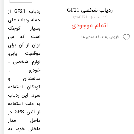
لیفان LIFAN
سنسور دنده عقب Sensor
ردیاب شخصی GF21
ردیاب GF21 از
رنو RENAULT
دوربین خودرو Car Camera
کد محصول: gps-GF21
جمله ردیاب های
اتمام موجودی
بسیار کوچک
جک JAC
دوربین ثبت وقایع (CAM
است که می
افزودن به علاقه مندی ها
نیسان NISSAN
پاور ویندوز Power Windows
توان از آن برای
جیلی GEELY
پاور سانروف Power Sunroof
موقعیت یابی:
لوازم شخصی ،
سیتروئن CITROEN
باند و بلندگو و 
خودرو ،
بی ام و BMW
آمپلی فایر خودر
سالمندان و
مرسدس بنز MERCEDES BENZ
طاقچه MDF و 3D عقب خودرو
کودکان استفاده
نمود. این ردیاب
به علت استفاده
از آنتن GPS در
داخل مدار
داخلی خود، به