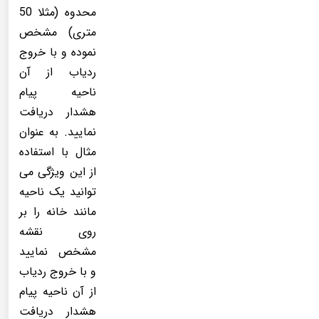
محدوه (مثلا 50
متری) مشخص
نموده و با خروج
ردیاب از آن
ناحیه پیام
هشدار دریافت
نمایید. به عنوان
مثال با استفاده
از این ویژگی می
توانید یک ناحیه
مانند خانه را بر
روی نقشه
مشخص نمایید
و با خروج ردیاب
از آن ناحیه پیام
هشدار دریافت