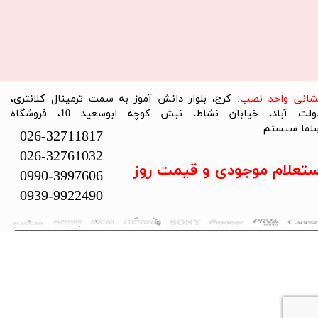
نشانی واحد نصب:
کرج، بلوار دانش آموز به سمت ترمینال کلانتری،
دولت آباد، خیابان نشاط، نبش کوچه ابوسعید 10، فروشگاه
لما سیستم​​​​​​​
026-32711817
026-32761032
ستعلام موجودی و قیمت روز
0990-3997606
0939-9922490
تمام حقوق این سایت متعلق به فروشگاه سلما سیستم می‌باشد.