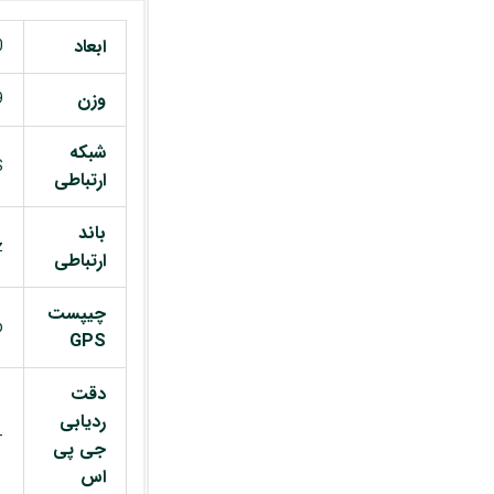
ابعاد
0
وزن
19
شبکه
S
ارتباطی
باند
z
ارتباطی
چیپست
p
GPS
دقت
ردیابی
59dBm
جی پی
اس