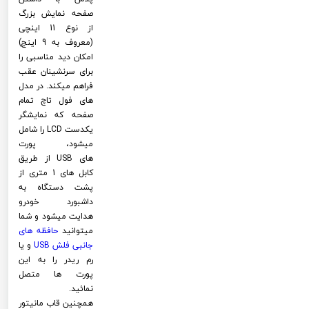
صفحه نمایش بزرگ
از نوع 11 اینچی
(معروف به 9 اینچ)
امکان دید مناسبی را
برای سرنشینان عقب
فراهم میکند. در مدل
های فول تاچ تمام
صفحه که نمایشگر
یکدست LCD را شامل
میشود، پورت
های USB از طریق
کابل های 1 متری از
پشت دستگاه به
داشبورد خودرو
هدایت میشود و شما
میتوانید
حافظه های
جانبی فلش
USB
و یا
رم ریدر را به این
پورت ها متصل
نمائید.
همچنین قاب مانیتور