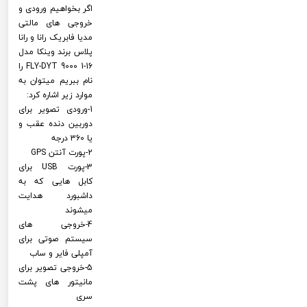
اگر بخواهیم ورودی و
خروجی های مالتی
مدیا فابریک رانا و رانا
پلاس برند وینکا مدل
FLY-DYT 9000 1-16 را
نام ببریم میتوان به
موارد زیر اشاره کرد:
1-ورودی تصویر برای
دوربین دنده عقب و
یا 360 درجه
2-پورت آنتن GPS
3-پورت USB برای
کابل هایی که به
داشبورد هدایت
میشوند
4-خروجی های
سیستم صوتی برای
آمپلی فایر و ساب
5-خروجی تصویر برای
مانیتور های پشت
سری