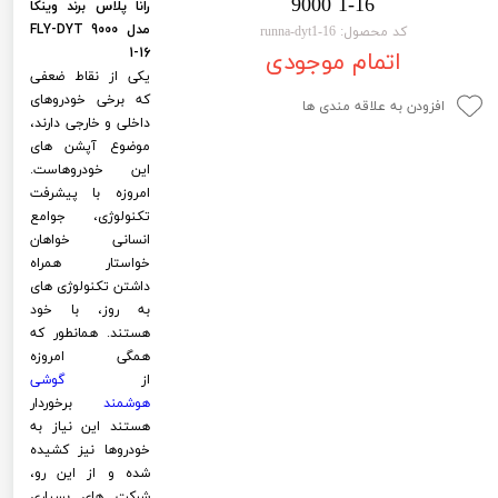
9000 1-16
رانا پلاس برند وینکا
لیفان LIFAN
سنسور دنده عقب Sensor
مدل FLY-DYT 9000
کد محصول: runna-dyt1-16
1-16
اتمام موجودی
رنو RENAULT
دوربین خودرو Car Camera
یکی از نقاط ضعفی
که برخی خودروهای
جک JAC
دوربین ثبت وقایع (CAM
افزودن به علاقه مندی ها
داخلی و خارجی دارند،
نیسان NISSAN
پاور ویندوز Power Windows
موضوع آپشن های
این خودروهاست.
جیلی GEELY
پاور سانروف Power Sunroof
امروزه با پیشرفت
تکنولوژی، جوامع
سیتروئن CITROEN
باند و بلندگو و 
انسانی خواهان
خواستار همراه
بی ام و BMW
آمپلی فایر خودر
داشتن تکنولوژی های
به روز، با خود
مرسدس بنز MERCEDES BENZ
طاقچه MDF و 3D عقب خودرو
هستند. همانطور که
همگی امروزه
از
گوشی
هوشمند
برخوردار
هستند این نیاز به
خودروها نیز کشیده
شده و از این رو،
شرکت های بسیاری