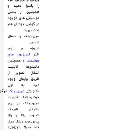
را پاسخ دهید و
همچنین از پخش
موسیقی های موجود
در گوشی خودتان هم
لذت ببرید.
میرورلینک و انتقال
تصویر
امروزه بر روی
اکثر
تلویزیون های
هوشمند
و همچنین
مانیتورها قابلیت
انتقال تصویر از
طریق وایفای وجود
دارد. به این
تکنولوژی
میرورلینک
میگوی
خوشبختانه قابلیت
میرورلینک بر روی
مانیتور فابریک
اندروید رانا و رانا
پلاس برند وینکا مدل
FLY-DYT 9000 1-16