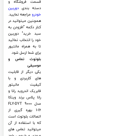
قسمت فروشگاه و
دسته بندی
دوربین
خودرو
مراجعه نمایید.
همچنین میتوانید در
کنار دکمه "افزودن به
سبد خرید" دوربین
خود را انتخاب نمائید
تا به همراه مانتیور
برای شما ارسل شود.
بلوتوث تماس و
موسیقی
یکی دیگر از قابلیت
های کاربردی و با
کیفیت مانیتور
فابریک اندروید رانا و
رانا پلاس برند وینکا
مدل FLY-DYT 9000
1-16 بهره گیری از
اتصالات بلوتوث است
که با استفاده از آن
میتوانید تماس های
ورودی و خروجی خود