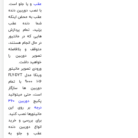
عقب
و یا جلو است.
با نصب دوربین دنده
عقب به محض اینکه
شما دنده عقب
بزنید، تمام پردازش
هایی که در مانتیور
در حال انجام هستند،
متوقف و بلافاصله
تصویر دوربین را
خواهید داشت.
ورودی تصویر مانیتور
وینکا مدل FLY-DYT
9000 1-16 با تمام
دوربین ها سازگار
است، حتی میتوانید
پکیج
دوربین 360
درجه
بر روی این
مانیتورها نصب کنید.
برای بررسی و خرید
انواع دوربین دنده
عقب و جلو به