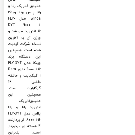
مانیتور فابریک رانا و
رانا پلاس برند وینکا
winca مدل FLY-
DYT 9000 1-
16 اندروید میباشد و
ورژن آن به آخرین
نسخه شرکت آپدیت
شده است. همچنین
این دستگاه برند
وینکا مدل FLY-DYT
9000 1-16 دارای Ram
1 گیگابایت و حافظه
داخلی 16
گیگابایت است.
همچنین این
مانیتورفابریک
اندروید رانا و رانا
پلاس مدل FLY-DYT
9000 1-16، از پردازنده
4 هسته ای برخوردار
است. بنابراین