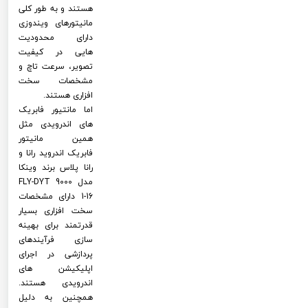
هستند و به طور کلی
مانیتورهای ویندوزی
دارای محدودیت
هایی در کیفیت
تصویر، سرعت تاچ و
مشخصات سخت
افزاری هستند.
اما مانتیور فابریک
های اندرویدی مثل
همین مانیتور
فابریک اندروید رانا و
رانا پلاس برند وینکا
مدل FLY-DYT 9000
1-16 دارای مشخصات
سخت افزاری بسیار
قدرتمند برای بهینه
سازی فرآیندهای
پردازشی در اجرای
اپلیکیشن های
اندرویدی هستند.
همچنین به دلیل