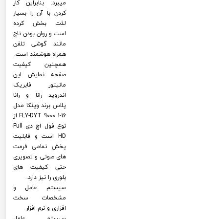
میبرد. بنابراین کار
کردن با آن را بسیار
لذت بخش کرده
است و روان بودن تاچ
مانند گوشی تلفن
همراه هوشمند است.
همچنین کیفیت
صفحه نمایش این
مانیتور فابریک
اندروید رانا و رانا
پلاس برند وینکا مدل
FLY-DYT 9000 1-16 از
نوع فول اچ دی Full
HD است و قابلیت
پخش تمامی فرمت
های صوتی و تصویری
حتی کیفیت های
بلوری را نیز دارد.
سیستم عامل و
مشخصات سخت
افزاری و نرم افزار
سیستم عامل