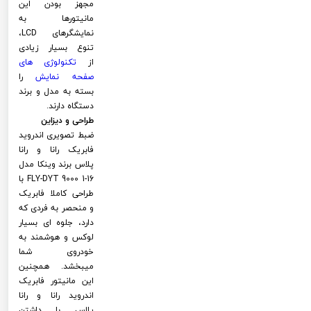
مجهز بودن این
مانیتورها به
نمایشگرهای LCD،
تنوع بسیار زیادی
از
تکنولوژی های
صفحه نمایش
را
بسته به مدل و برند
دستگاه دارند.
طراحی و دیزاین
ضبط تصویری اندروید
فابریک رانا و رانا
پلاس برند وینکا مدل
FLY-DYT 9000 1-16 با
طراحی کاملا فابریک
و منحصر به فردی که
دارد، جلوه ای بسیار
لوکس و هوشمند به
خودروی شما
میبخشد. همچنین
این مانیتور فابریک
اندروید رانا و رانا
پلاس با داشتن