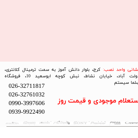
نشانی واحد نصب:
کرج، بلوار دانش آموز به سمت ترمینال کلانتری،
دولت آباد، خیابان نشاط، نبش کوچه ابوسعید 10، فروشگاه
لما سیستم​​​​​​​
026-32711817
026-32761032
ستعلام موجودی و قیمت روز
0990-3997606
0939-9922490
تمام حقوق این سایت متعلق به فروشگاه سلما سیستم می‌باشد.