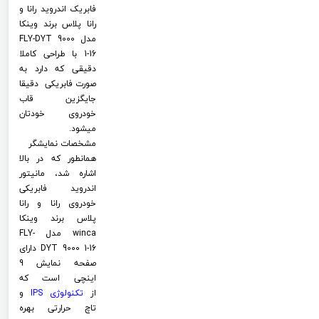
فابریک اندروید رانا و
رانا پلاس برند وینکا
مدل FLY-DYT 9000
1-16 با طراحی کاملا
دقیقی که دارد به
صورت فابریکی دقیقا
جایگزین قاب
خودروی خودتان
میشود.
مشخصات نمایشگر
همانطور که در بالا
اشاره شد، مانیتور
اندروید فابریکی
خودروی رانا و رانا
پلاس برند وینکا
winca مدل FLY-
DYT 9000 1-16 دارای
صفحه نمایش 9
اینچی است که
از
تکنولوژی
IPS
و
تاچ حرارتی بهره