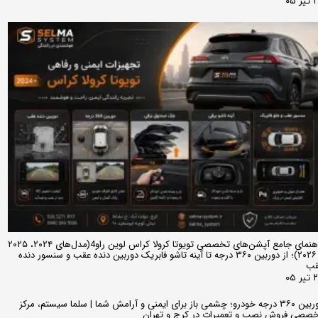
ر ۰۵
راهنمای جامع آپشن‌های تخصصی تویوتا کرولا کراس لوین راو4(مدل‌های ۲۰۲۴، ۲۰۲۵
و ۲۰۲۶)؛ از دوربین ۳۶۰ درجه تا آینه تاشو فابریک دوربین دنده عقب و سنسور دنده
قب
ر ۰۵
دوربین ۳۶۰ درجه خودرو؛ چشمی باز برای ایمنی و آرامش شما | سلما سیستم، مرکز
صصی فروش نصب و تعمیرات در کرج و تهران