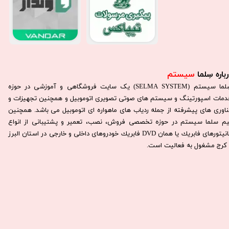
باره سِلما
سیستم​​​​​​​
سِلما سيستم (SELMA SYSTEM) یک سایت فروشگاهی و آموزشی در حوزه
دمات اسپورتینگ و سیستم های صوتی تصویری اتوموبیل و همچنین تجهیزات و
ناوری های پیشرفته از جمله ردیاب های ماهواره ای اتوموبیل می باشد. همچنين
يم سلما سيستم در حوزه تخصصی فروش، نصب، تعمير و پشتيبانی از انواع
مانيتورهای فابريك يا همان DVD فابريك خودروهای داخلی و خارجی در استان البرز
كرج مشغول به فعاليت است.​​​​​​​