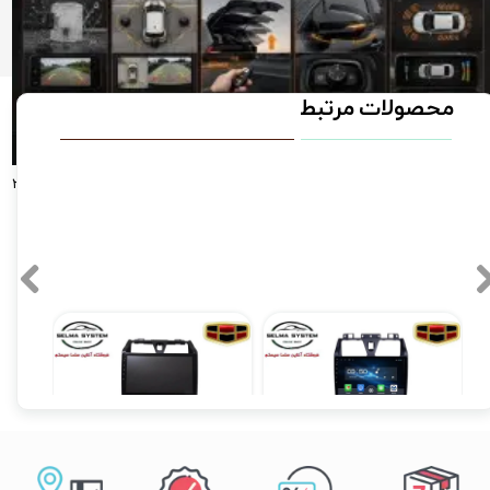
محصولات مرتبط
راهنمای جامع آپشن‌های تخصصی تویوتا کرولا کراس لوین راو4(مدل‌های ۲۰۲۴، ۲۰۲۵
و ۲۰۲۶)؛ از دوربین ۳۶۰ درجه تا آینه تاشو فابریک دوربین دنده عقب و سنسور دنده
قب
ر ۰۵
دوربین ۳۶۰ درجه خودرو؛ چشمی باز برای ایمنی و آرامش شما | سلما سیستم، مرکز
صصی فروش نصب و تعمیرات در کرج و تهران
 ۰۵
فابریکی اندروید جیلی امگرند 7 فول تاچ مدل T3L
مانیتور فابریک اندروید جیلی امگرند 7 سری اسمارت مدل MTK
۱۲,۹۰۰,۰۰۰ تومان
۱۲,۹۰۰,۰۰۰ تومان