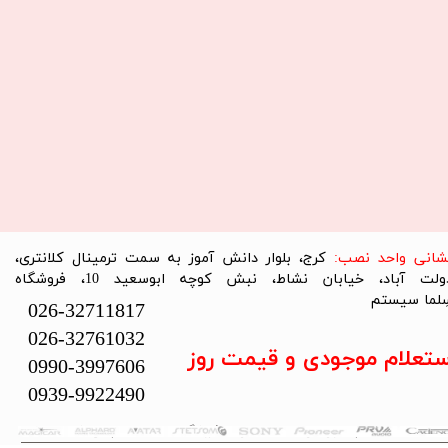
نشانی واحد نصب:
کرج، بلوار دانش آموز به سمت ترمینال کلانتری،
دولت آباد، خیابان نشاط، نبش کوچه ابوسعید 10، فروشگاه
لما سیستم​​​​​​​
026-32711817
026-32761032
ستعلام موجودی و قیمت روز
0990-3997606
0939-9922490
تمام حقوق این سایت متعلق به فروشگاه سلما سیستم می‌باشد.