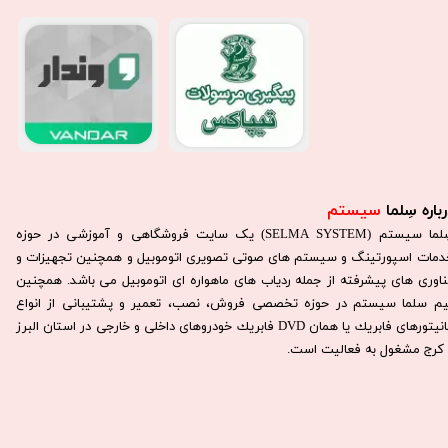
باره سِلما
سیستم​​​​​​​
سِلما سيستم (SELMA SYSTEM) یک سایت فروشگاهی و آموزشی در حوزه
دمات اسپورتینگ و سیستم های صوتی تصویری اتوموبیل و همچنین تجهیزات و
ناوری های پیشرفته از جمله ردیاب های ماهواره ای اتوموبیل می باشد. همچنين
يم سلما سيستم در حوزه تخصصی فروش، نصب، تعمير و پشتيبانی از انواع
مانيتورهای فابريك يا همان DVD فابريك خودروهای داخلی و خارجی در استان البرز
كرج مشغول به فعاليت است.​​​​​​​