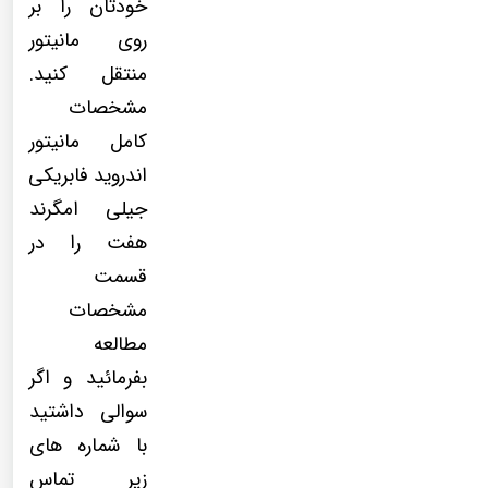
خودتان را بر
روی مانیتور
منتقل کنید.
مشخصات
کامل مانیتور
اندروید فابریکی
جیلی امگرند
هفت را در
قسمت
مشخصات
مطالعه
بفرمائید و اگر
سوالی داشتید
با شماره های
زیر تماس