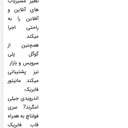
نظیر مسیریاب
های آنلاین و
آفلاین را به
راحتی اجرا
میکند.
همچنین از
گوگل پلی
سرویس و بازار
نیز پشتیبانی
میکند. مانیتور
فابریک
اندرویدی جیلی
امگرند7 سری
فولتاچ به همراه
قاب فابریک