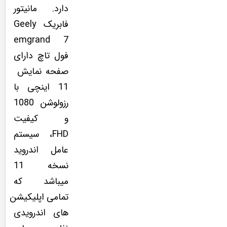
دارد. مانیتور
فابریک Geely
emgrand 7
فول تاچ دارای
صفحه نمایش
11 اینچی با
رزولوشن 1080
و کیفیت
FHD، سیستم
عامل اندروید
نسخه 11
میباشد که
تمامی اپلیکیشن
های اندرویدی