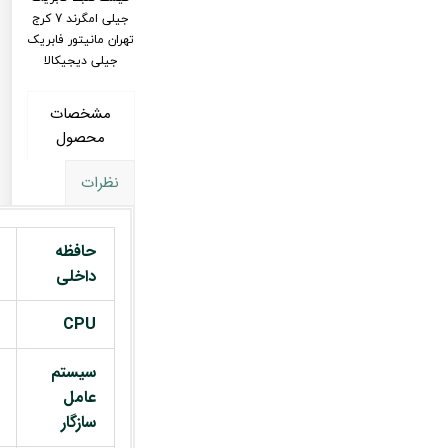
جیلی امگرند 7 کرج
تهران مانیتور فابریک
جیلی دیجیکالا
مشخصات
محصول
نظرات
حافظه
داخلی
CPU
سیستم
عامل
سازگار