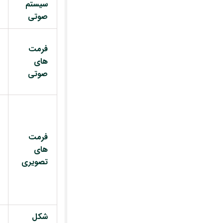
سیستم
صوتی
فرمت
های
صوتی
فرمت
های
تصویری
شکل