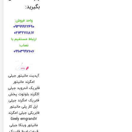
بگیرید:
واحد فروش:
09399922490
02632711817
ارتباط مستقیم با
نصاب:
09903997606
آپدیت مانیتور جیلی
امگرند مانیتور
فابریک اندروید جیلی
اکگرند بلوتوث پخش
فابریک امگرند جیلی
اپل کار پلی مانیتور
فابریکی جیلی امگرند
Geely emgrand7
مانیتور وینکا جیلی
قیمت ضبط فابریک