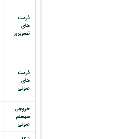
فرمت
های
تصویری
فرمت
های
صوتی
خروجی
سیستم
صوتی