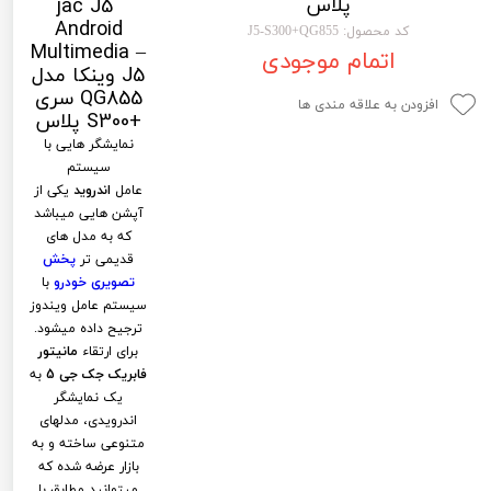
jac J5
پلاس
لیفان LIFAN
سنسور دنده عقب Sensor
Android
کد محصول: J5-S300+QG855
Multimedia –
اتمام موجودی
رنو RENAULT
دوربین خودرو Car Camera
J5 وینکا مدل
QG855 سری
جک JAC
دوربین ثبت وقایع (CAM
افزودن به علاقه مندی ها
+S300 پلاس
نیسان NISSAN
پاور ویندوز Power Windows
نمایشگر هایی با
سیستم
جیلی GEELY
پاور سانروف Power Sunroof
عامل
اندروید
یکی از
آپشن هایی میباشد
سیتروئن CITROEN
باند و بلندگو و 
که به مدل های
قدیمی تر
پخش
بی ام و BMW
آمپلی فایر خودر
تصویری
خودرو
با
سیستم عامل ویندوز
مرسدس بنز MERCEDES BENZ
طاقچه MDF و 3D عقب خودرو
ترجیح داده میشود.
برای ارتقاء
مانیتور
فابریک جک جی 5
به
یک نمایشگر
اندرویدی، مدلهای
متنوعی ساخته و به
بازار عرضه شده که
میتوانید مطابق با