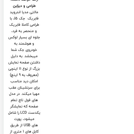
طراحی و دیزاین
مالتی مدیا اندروید
فابریک جک J5 با
طراحی کاملا فابریک
و منحصر به فرد،
جلوه ای بسیار لوکس
و هوشمند به
خودروی جک شما
میبخشد. به دلیل
داشتن صفحه نمایش
بزرگ از نوع 11 اینچی
(معروف به 9 اینچ)
امکان دید مناسب
برای سرنشینان عقب
مهیا میکند. در مدل
های فول تاچ تمام
صفحه که نمایشگر
یکدست LCD را شامل
میشود، پورت
های USB از طریق
کابل های 1 متری از