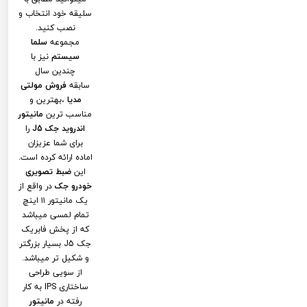
سلیقه خود انتخاب و
نصب کنید.
مجموعه
سلما
سیستم
نیز با
چندین سال
سابقه
فروش مولتی
مدیا
،بهترین و
مناسب ترین
مانیتور
اندروید جک J5
را
برای شما عزیزان
اماده ارائه کرده است.
این
ضبط تصویری
خودرو جک
در واقع از
یک مانیتور ۱۱ اینچ
تمام لمسی میباشد
که از پخش فابریک
جک J5 بسیار بزرگتر
و شکیل تر میباشد.
از سویی طراحی
ساختاری IPS به کار
رفته در
مانیتور