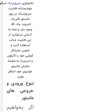
تکنولوژی
میرورلینک
میگوی
خوشبختانه قابلیت
میرورلینک بر روی
مانیتور فابریک
اندروید جک J5
وجود دارد و شما به
آسانی میتوانید از
این قابلیت جذاب
استفاده کنید و
تصویر نمایشگر
گوشی خود را (آیفون
و اندروید) به صفحه
نمایش مانیتور
خودروی خود انتقال
دهید.
تنوع ورودی و
خروجی های
مانیتور
اگر بخواهیم