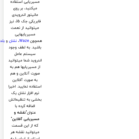
مسیریابی استفاده
میکنید، بر روی
مانیتور اندرویدی
فابریکی جک J5 نیز
میتوانید از نعمت
مسیریابهایی
همچون
Waze
،
نشان
و
بلد
باشید. به لطف وجود
سیستم عامل
اندروید شما میتوانید
از مسیریابها هم به
صورت آنلاین و هم
به صورت آفلاین
استفاده نمایید. اخیرا
نرم افزار نشان یک
بخشی به تنظیماتش
اضافه کرده با
عنوان"
نقشه و
مسیریابی آفلاین
"
که از این قسمت
میتوانید نقشه هر
استان از ایران را به