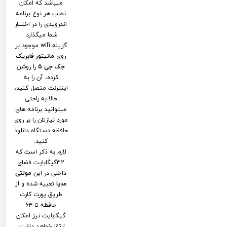
میباشد که امکان
نصب هر نوع برنامه
اندرویدی را در اختیار
شما میگذارد.
گزینه wifi موجود بر
روی
مانیتور فابریک
جک جی 5
را روشن
کرده، آن را به
اینترنت متصل کنید،
حالا به راحتی
میتوانید برنامه های
مورد نیازتان را بر روی
حافظه دستگاه دانلود
کنید.
لازم به ذکر است که
32گیگابایت فضای
داخلی در این
مولتی
مدیا
تعبیه شده و از
طریق پورت کارت
حافظه تا ۶۴
گیگابایت نیز امکان
ارتقا خواهد داشت.