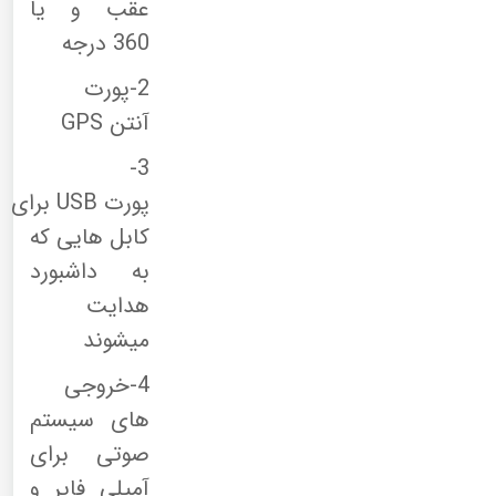
عقب و یا
360 درجه
2-پورت
آنتن
GPS
3-
پورت
USB
برای
کابل هایی که
به داشبورد
هدایت
میشوند
4-خروجی
های سیستم
صوتی برای
آمپلی فایر و