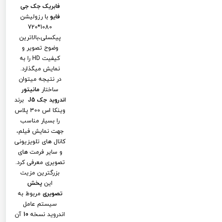
فابریک جک جی
فایو
با رزولیشن
1080*720
پیکسلی،بالاترین
وضوح تصویر و
کیفیت HD را به
نمایش میگذارد.
در نتیجه میتوان
ساختار
مانیتور
اندروید جک J5
برند
وینکا اس 300 پلاس
را بسیار مناسب
جهت نمایش فیلم،
کانال های تلویزیونی
و سایر فرمت های
تصویری معرفی کرد.
بزرگترین مزیت
این
پخش
تصویری
مربوط به
سیستم عامل
اندروید نسخه
10
آن