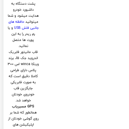
پشت دستگاه به
داشبورد خودرو
هدایت میشود و شما
میتوانید
حافظه های
جانبی فلش
USB
و یا
رم ریدر را به این
پورت ها متصل
نمائید.
قاب مانیتور فابریک
اندروید جک J5 برند
وینکا winca اس 300
پلاس دارای طراحی
کاملا دقیق است که
به صورت فابریکی
جایگزین قاب
خودروی خودتان
خواهد شد.
GPS مسیریاب
همانطور که شما بر
روی گوشی خودتان از
اپلیکیشن های