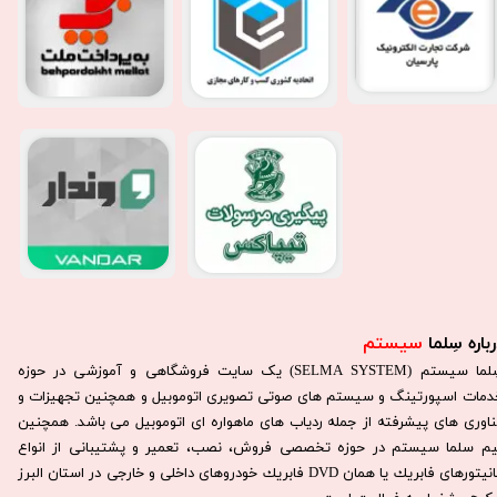
باره سِلما
سیستم​​​​​​​
سِلما سيستم (SELMA SYSTEM) یک سایت فروشگاهی و آموزشی در حوزه
دمات اسپورتینگ و سیستم های صوتی تصویری اتوموبیل و همچنین تجهیزات و
ناوری های پیشرفته از جمله ردیاب های ماهواره ای اتوموبیل می باشد. همچنين
يم سلما سيستم در حوزه تخصصی فروش، نصب، تعمير و پشتيبانی از انواع
مانيتورهای فابريك يا همان DVD فابريك خودروهای داخلی و خارجی در استان البرز