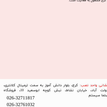
كرج مشغول به فعاليت است.​​​​​​​
نشانی واحد نصب:
کرج، بلوار دانش آموز به سمت ترمینال کلانتری،
دولت آباد، خیابان نشاط، نبش کوچه ابوسعید 10، فروشگاه
لما سیستم​​​​​​​
026-32711817
026-32761032