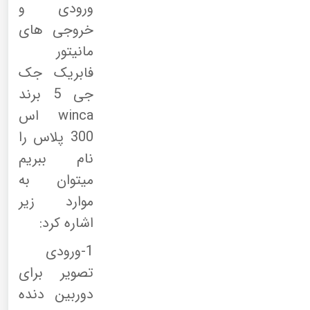
ورودی و
خروجی های
مانیتور
فابریک جک
جی 5 برند
winca اس
300 پلاس را
نام ببریم
میتوان به
موارد زیر
اشاره کرد:
1-ورودی
تصویر برای
دوربین دنده