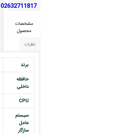
02632711817
مشخصات
محصول
نظرات
برند
حافظه
داخلی
CPU
سیستم
عامل
سازگار