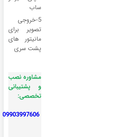
ساب
5-خروجی
تصویر برای
مانیتور های
پشت سری
مشاوره نصب
و پشتیبانی
تخصصی:
09903997606