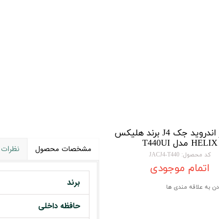
تویوتا TOYOTA
گیرنده دیجیتال
لیفان LIFAN
سنسور دنده عقب Sensor
رنو RENAULT
دوربین خودرو Car Camera
جک JAC
دوربین ثبت وقایع (CAM
نیسان NISSAN
پاور ویندوز Power Windows
جیلی GEELY
پاور سانروف Power Sunroof
سیتروئن CITROEN
باند و بلندگو و
مانیتور اندروید جک J4 برند هلیکس
HELIX مدل T440UI
بی ام و BMW
آمپلی فایر خودر
مشخصات محصول
نظرات
کد محصول: JACJ4-T440
مرسدس بنز MERCEDES BENZ
طاقچه MDF و 3D عقب خودرو
اتمام موجودی
برند
دن به علاقه مندی ها
حافظه داخلی