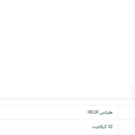
 خودرو
Car 
DASH )
 میدرنج
و
هلیکس HELIX
32 گیگابایت