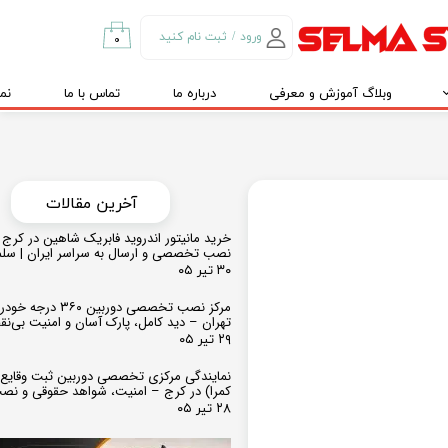
ورود
/
ثبت نام کنید
۰
حساب کاربری من
وبلاگ آموزش و معرفی
درباره ما
تماس با ما
نم
تغییر گذر واژه
سفارشات
خروج از حساب
کاربری
​​آخرین مقالات
خرید مانیتور اندروید فابریک شاهین در کرج و
نصب تخصصی و ارسال به سراسر ایران | سل
۳۰ تیر ۰۵
مرکز نصب تخصصی دوربین ۶۰
تهران – دید کامل، پارک آسان و امنیت بی‌ن
۲۹ تیر ۰۵
نمایندگی مرکزی تخصصی دوربین ثبت وقایع
کمرا) در کرج – امنیت، شواهد حقوقی و نص
۲۸ تیر ۰۵