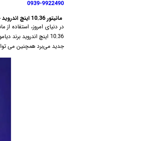
0939-9922490
مانیتور 10.36 اینچ اندروید جک جی 3 - JAC J3 برند دیاموند 4 گیگ رم 64 گیگ حافظه داخلی سیم کارت خور
در دنیای امروز، استفاده از 
جدید می‌برد همچنین می توانی