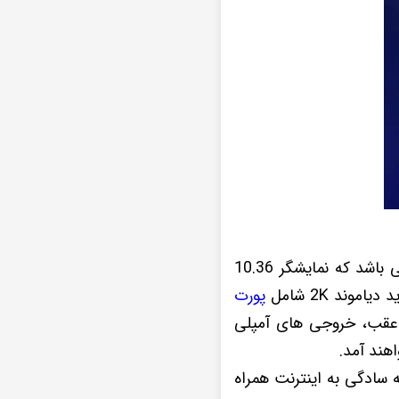
این نمونه پخش تصویری که در حال بررسی آن هستید یکی از سری های مانیتور دایموند می باشد که نمایشگر 10.36
ند 2K شامل
پورت
وربین دنده عقب، خروجی های آمپلی
هند آمد.
 پخش اندروید Diamond 2K موجب شده تا به سادگی به اینترنت همراه