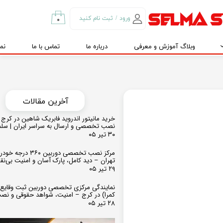
ورود
/
ثبت نام کنید
۰
حساب کاربری من
وبلاگ آموزش و معرفی
درباره ما
تماس با ما
نم
تغییر گذر واژه
سفارشات
خروج از حساب
کاربری
​​آخرین مقالات
خرید مانیتور اندروید فابریک شاهین در کرج و
نصب تخصصی و ارسال به سراسر ایران | سل
۳۰ تیر ۰۵
مرکز نصب تخصصی دوربین ۶۰
تهران – دید کامل، پارک آسان و امنیت بی‌ن
۲۹ تیر ۰۵
نمایندگی مرکزی تخصصی دوربین ثبت وقایع
کمرا) در کرج – امنیت، شواهد حقوقی و نص
۲۸ تیر ۰۵