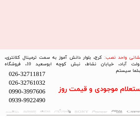
نشانی واحد نصب:
کرج، بلوار دانش آموز به سمت ترمینال کلانتری،
دولت آباد، خیابان نشاط، نبش کوچه ابوسعید 10، فروشگاه
لما سیستم​​​​​​​
026-32711817
026-32761032
ستعلام موجودی و قیمت روز
0990-3997606
0939-9922490
تمام حقوق این سایت متعلق به فروشگاه سلما سیستم می‌باشد.