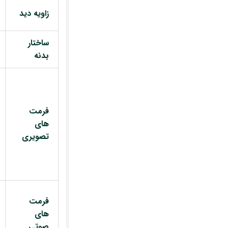
زاویه دید
ساختار
بدنه
فرمت
های
تصویری
فرمت
های
صوتی