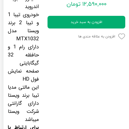
۱۲,۵۹۰,۰۰۰ تومان
لیفان LIFAN
سنسور دنده عقب Sensor
اندروید
خودروی تیبا 1
رنو RENAULT
دوربین خودرو Car Camera
و تیبا 2 برند
افزودن به سبد خرید
جک JAC
دوربین ثبت وقایع (CAM
ویستا مدل
افزودن به علاقه مندی ها
نیسان NISSAN
پاور ویندوز Power Windows
MTX1032
دارای رام 1 و
جیلی GEELY
پاور سانروف Power Sunroof
حافظه 32
سیتروئن CITROEN
باند و بلندگو و 
گیگابایتی
صفحه نمایش
بی ام و BMW
آمپلی فایر خودر
فول HD
مرسدس بنز MERCEDES BENZ
طاقچه MDF و 3D عقب خودرو
این مالتی مدیا
تیبا برند ویستا
دارای گارانتی
شرکت ویستا
میباشد
برای ارتباط با