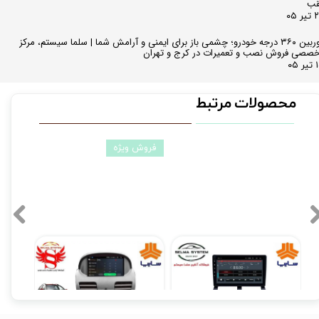
قب
ر ۰۵
دوربین ۳۶۰ درجه خودرو؛ چشمی باز برای ایمنی و آرامش شما | سلما سیستم، مرکز
صصی فروش نصب و تعمیرات در کرج و تهران
 ۰۵
محصولات مرتبط
فروش ویژه
مانیتور فابریکی اندروید تیبا TIBA فولتاچ مدل T3L
مانیتور فابریک ساینا و کوییک 7 اینچ اندروید مدل W100
۱۲,۹۰۰,۰۰۰ تومان
۱۰,۳۹۰,۰۰۰ تومان