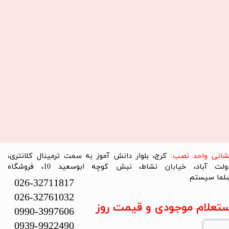
نشانی واحد نصب:
کرج، بلوار دانش آموز به سمت ترمینال کلانتری،
دولت آباد، خیابان نشاط، نبش کوچه ابوسعید 10، فروشگاه
لما سیستم​​​​​​​
026-32711817
026-32761032
ستعلام موجودی و قیمت روز
0990-3997606
0939-9922490