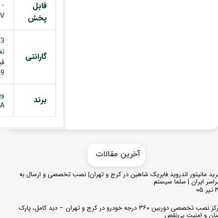
قابل
 -
AV
پخش
3
تع
گارانتی
قی
9 ماه خدمات
وی
برند
TA
​​آخرین مقالات
ید مانیتور اندروید فابریک شاهین در کرج و تهران| نصب تخصصی و ارسال به
اسر ایران | سلما سیستم
 ۰۵
مرکز نصب تخصصی دوربین ۳۶۰ درجه خودرو در کرج و تهران – دید کامل، پارک
ان و امنیت بی‌نقص