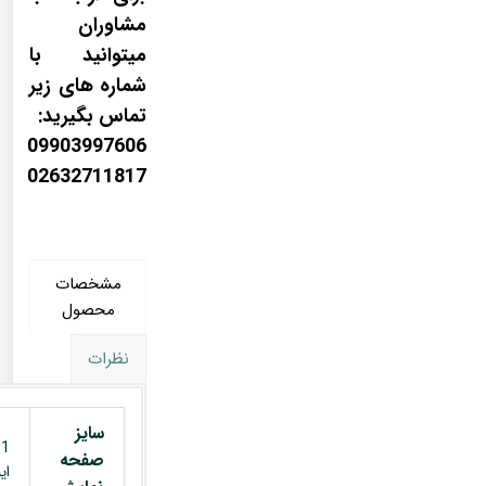
مشاوران
میتوانید با
شماره های زیر
تماس بگیرید:
09903997606
02632711817
مشخصات
محصول
نظرات
سایز
صفحه
ای