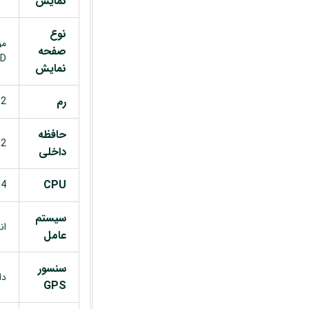
نمایش
نوع
مو
صفحه
ED
نمایش
رم
2 گیگابایت
حافظه
32 گیگا
داخلی
CPU
4 هسته ای
سیستم
ان
عامل
سنسور
دا
GPS