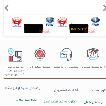
مانیتور فابریک اینفینیتی بسترن B50 اندروید فولتاچ مدل Pro
مانیتور فابریک بسترن B50 اندرویدی فولتاچ مدل PM
۱۵,۹۰۰,۰۰۰ تومان
۱۲,۹۰۰,۰۰۰ تومان
۰
۷ روز ضمانت تعویض
پشتیبانی 7 روز هفته
ضمانت اصالت کالا
پرداخت در محل
(خریدهای بالای
2 میلیون تومان)
راهنمای خرید از فروشگاه
خدمات مشتریان
نوی سایت
نحوه ثبت سفارش
چگونه به شما اعتماد کنم؟
فرصت‌های شغلی