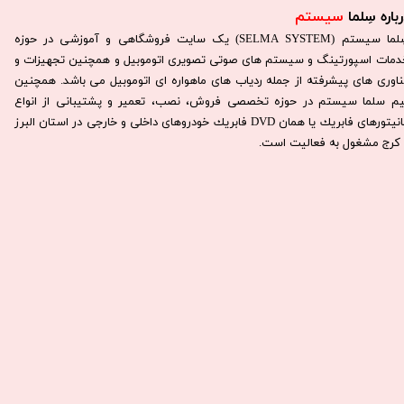
باره سِلما
سیستم​​​​​​​
سِلما سيستم (SELMA SYSTEM) یک سایت فروشگاهی و آموزشی در حوزه
دمات اسپورتینگ و سیستم های صوتی تصویری اتوموبیل و همچنین تجهیزات و
ناوری های پیشرفته از جمله ردیاب های ماهواره ای اتوموبیل می باشد. همچنين
يم سلما سيستم در حوزه تخصصی فروش، نصب، تعمير و پشتيبانی از انواع
مانيتورهای فابريك يا همان DVD فابريك خودروهای داخلی و خارجی در استان البرز
كرج مشغول به فعاليت است.​​​​​​​