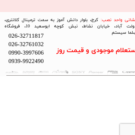
نشانی واحد نصب:
کرج، بلوار دانش آموز به سمت ترمینال کلانتری،
دولت آباد، خیابان نشاط، نبش کوچه ابوسعید 10، فروشگاه
لما سیستم​​​​​​​
026-32711817
026-32761032
ستعلام موجودی و قیمت روز
0990-3997606
0939-9922490
تمام حقوق این سایت متعلق به فروشگاه سلما سیستم می‌باشد.