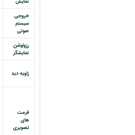
نمایش
خروجی
سیستم
صوتی
رزولوشن
نمایشگر
زاویه دید
فرمت
های
تصویری