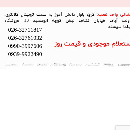
نشانی واحد نصب:
کرج، بلوار دانش آموز به سمت ترمینال کلانتری،
دولت آباد، خیابان نشاط، نبش کوچه ابوسعید 10، فروشگاه
لما سیستم​​​​​​​
026-32711817
026-32761032
ستعلام موجودی و قیمت روز
0990-3997606
0939-9922490
تمام حقوق این سایت متعلق به فروشگاه سلما سیستم می‌باشد.