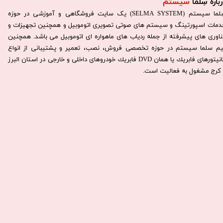
باره سِلما
سیستم​​​​​​​
سِلما سيستم (SELMA SYSTEM) یک سایت فروشگاهی و آموزشی در حوزه
دمات اسپورتینگ و سیستم های صوتی تصویری اتوموبیل و همچنین تجهیزات و
ناوری های پیشرفته از جمله ردیاب های ماهواره ای اتوموبیل می باشد. همچنين
يم سلما سيستم در حوزه تخصصی فروش، نصب، تعمير و پشتيبانی از انواع
مانيتورهای فابريك يا همان DVD فابريك خودروهای داخلی و خارجی در استان البرز
كرج مشغول به فعاليت است.​​​​​​​