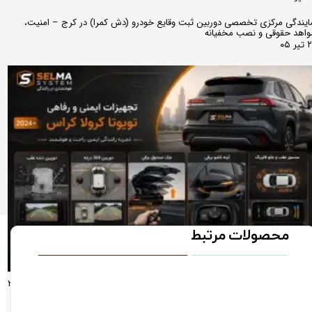
ایندگی مرکزی تخصصی دوربین ثبت وقایع خودرو (دش کمرا) در کرج – امنیت،
اهد حقوقی و نصب مخفیانه
ر ۰۵
محصولات مرتبط
راهنمای جامع آپشن‌های تخصصی تویوتا کرولا کراس لوین راو4(مدل‌های ۲۰۲۴، ۲۰۲۵
و ۲۰۲۶)؛ از دوربین ۳۶۰ درجه تا آینه تاشو فابریک دوربین دنده عقب و سنسور دنده
قب