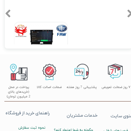
ر ۰۵
دوربین ۳۶۰ درجه خودرو؛ چشمی باز برای ایمنی و آرامش شما | سلما سیستم، مرکز
صصی فروش نصب و تعمیرات در کرج و تهران
 ۰۵
مانیتور فابریک اندروید بسترن B30 فولتاچ سری AP
۱۴,۹۰۰,۰۰۰ تومان
۷ روز ضمانت تعویض
پشتیبانی 7 روز هفته
ضمانت اصالت کالا
پرداخت در محل
(خریدهای بالای
2 میلیون تومان)
راهنمای خرید از فروشگاه
خدمات مشتریان
نوی سایت
نحوه ثبت سفارش
چگونه به شما اعتماد کنم؟
فرصت‌های شغلی