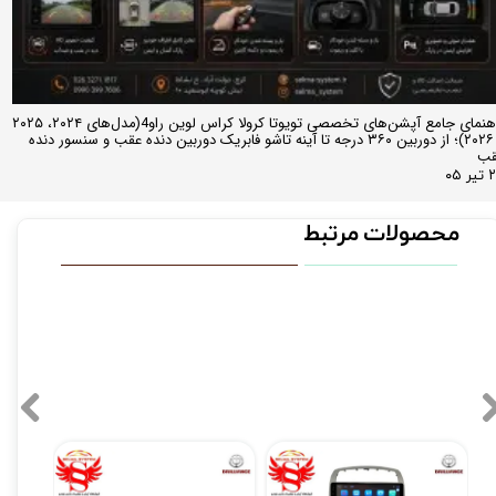
راهنمای جامع آپشن‌های تخصصی تویوتا کرولا کراس لوین راو4(مدل‌های ۲۰۲۴، ۲۰۲۵
و ۲۰۲۶)؛ از دوربین ۳۶۰ درجه تا آینه تاشو فابریک دوربین دنده عقب و سنسور دنده
قب
ر ۰۵
محصولات مرتبط
مانیتور فابریک اندروید برلیانس 330 و 320 فول تاچ مدل MTK
مانیتور فابریک برلیانس H220 اندروید 11 اینچ فول تاچ