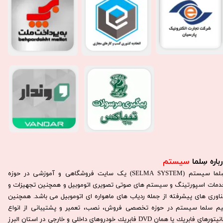
باره سِلما
سیستم​​​​​​​
سِلما سيستم (SELMA SYSTEM) یک سایت فروشگاهی و آموزشی در حوزه
دمات اسپورتینگ و سیستم های صوتی تصویری اتوموبیل و همچنین تجهیزات و
ناوری های پیشرفته از جمله ردیاب های ماهواره ای اتوموبیل می باشد. همچنين
يم سلما سيستم در حوزه تخصصی فروش، نصب، تعمير و پشتيبانی از انواع
مانيتورهای فابريك يا همان DVD فابريك خودروهای داخلی و خارجی در استان البرز