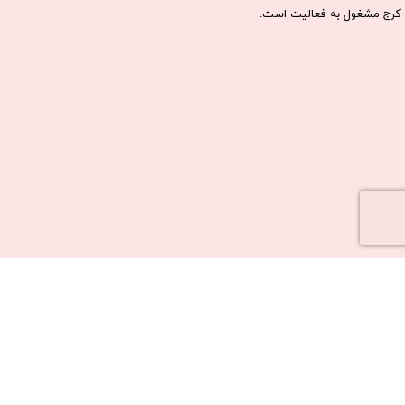
كرج مشغول به فعاليت است.​​​​​​​
نشانی واحد نصب:
کرج، بلوار دانش آموز به سمت ترمینال کلانتری،
دولت آباد، خیابان نشاط، نبش کوچه ابوسعید 10، فروشگاه
لما سیستم​​​​​​​
026-32711817