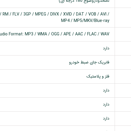
نامحدود(وضوح 180 درجه ای)
 RM / FLV / 3GP / MPEG / DIVX / XVID / DAT / VOB / AVI /
MP4 / MP5/MKV/Blue-ray
udio Format: MP3 / WMA / OGG / APE / AAC / FLAC / WAV
دارد
فابریک جای ضبط خودرو
فلز و پلاستیک
دارد
دارد
دارد