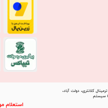
مینال کلانتری، دولت آباد،
استعلام م