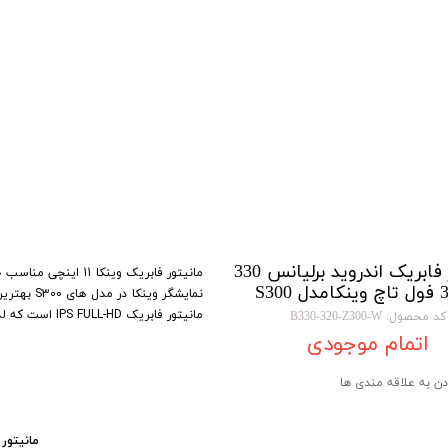
تویوتا TOYOTA
گیرنده دیجیتال
لیفان LIFAN
سنسور دنده عقب Sensor
رنو RENAULT
دوربین خودرو Car Camera
جک JAC
دوربین ثبت وقایع (CAM
نیسان NISSAN
پاور ویندوز Power Windows
جیلی GEELY
پاور سانروف Power Sunroof
سیتروئن CITROEN
باند و بلندگو و
مانیتور فابریک اندروید برلیانس 330
نمایشگر 
بی ام و BMW
آمپلی فایر خودر
مانیتور فابریک IPS FULL-HD است که لذت مشاهده فیلم های باکیفیت Blue-ray را دو چندان میکند.
کد محصول: B330-320-Z300-W
مرسدس بنز MERCEDES BENZ
طاقچه MDF و 3D عقب خودرو
اتمام موجودی
دن به علاقه مندی ها
مانیتور 