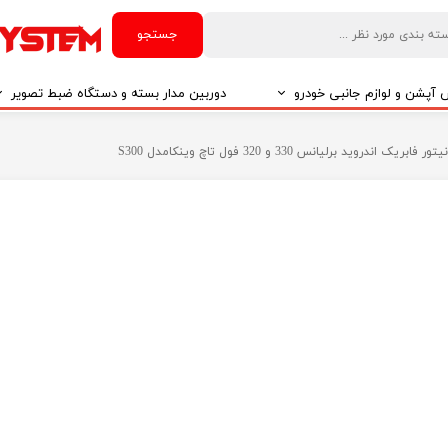
جستجو
آپشن و لوازم جانبی خودرو
دوربین مدار بسته و دستگاه ضبط تصویر
درو
دوربین مدار بسته
تور فابریک اندروید برلیانس 330 و 320 فول تاچ وینکامدل S300
درو
دوربین مدار بسته بر اساس تکنولوژی
درو
ایربگ و رابط چرخشی
El
تی مدیا