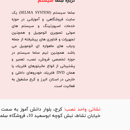
درباره سِلما
سیستم​​​​​​​
سِلما سيستم (SELMA SYSTEM) یک
سایت فروشگاهی و آموزشی در حوزه
خدمات اسپورتینگ و سیستم های
صوتی تصویری اتوموبیل و همچنین
تجهیزات و فناوری های پیشرفته از جمله
ردیاب های ماهواره ای اتوموبیل می
باشد. همچنين تيم سلما سيستم در
حوزه تخصصی فروش، نصب، تعمير و
پشتيبانی از انواع مانيتورهای فابريك يا
همان DVD فابريك خودروهای داخلی و
خارجی در استان البرز و كرج مشغول به
فعاليت است.​​​​​​​
​نشانی واحد نصب:
کرج، بلوار دانش آموز به سمت تر
خیابان نشاط، نبش کوچه ابوسعید 10، فروشگاه سِلما سیستم​​​​​​​