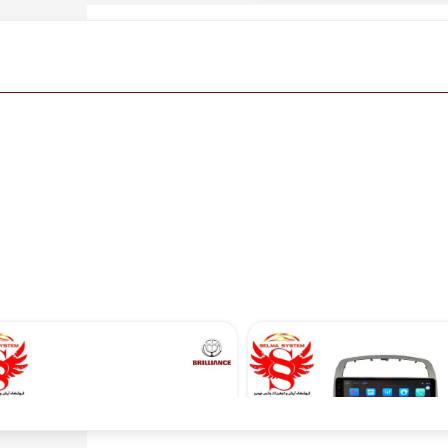
مانیتور فابریک اندروید برلیانس 330 و 320 فول تاچ مدل MTK
۱۲,۹۰۰,۰۰۰ تومان
۱۲,۹۰۰,۰۰۰ تومان