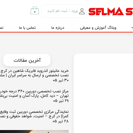
ورود
/
ثبت نام کنید
۰
حساب کاربری من
وبلاگ آموزش و معرفی
درباره ما
تماس با ما
نم
تغییر گذر واژه
سفارشات
خروج از حساب
کاربری
​​آخرین مقالات
خرید مانیتور اندروید فابریک شاهین در کرج و
نصب تخصصی و ارسال به سراسر ایران | سل
۳۰ تیر ۰۵
مرکز نصب تخصصی دوربین ۶۰
تهران – دید کامل، پارک آسان و امنیت بی‌ن
۲۹ تیر ۰۵
نمایندگی مرکزی تخصصی دوربین ثبت وقایع
کمرا) در کرج – امنیت، شواهد حقوقی و نص
۲۸ تیر ۰۵