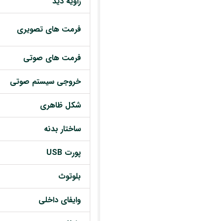
زاویه دید
فرمت های تصویری
فرمت های صوتی
خروجی سیستم صوتی
شکل ظاهری
ساختار بدنه
پورت USB
بلوتوث
وایفای داخلی