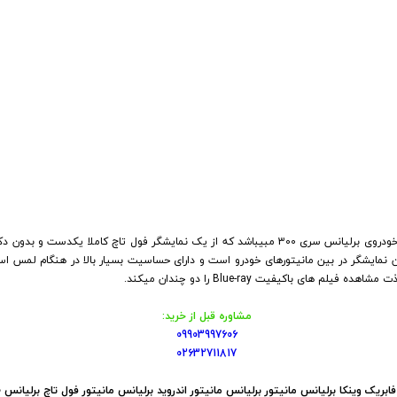
 خودرو
Car 
DASH )
 میدرنج
مانیتور فابریک وینکا 11 اینچی مناسب خودروی برلیانس سری 300 مبیباشد که از یک نمایشگر فول تاچ 
وینکا در مدل های S300 بهترین نمایشگر در بین مانیتورهای خودرو است و دارای حساسیت بسیار بالا در هنگام 
و
مشاوره قبل از خرید:
09903997606
02632711817
فابریک وینکا برلیانس مانیتور برلیانس مانیتور اندروید برلیانس مانیتور فول تاچ برلیانس 330