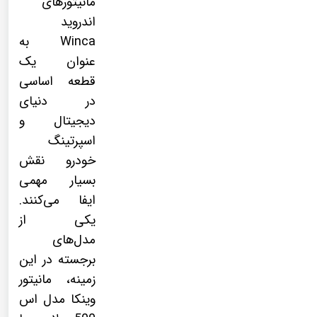
مانیتورهای
اندروید
Winca به
عنوان یک
قطعه اساسی
در دنیای
دیجیتال و
اسپرتینگ
خودرو نقش
بسیار مهمی
ایفا می‌کنند.
یکی از
مدل‌های
برجسته در این
زمینه، مانیتور
وینکا مدل اس