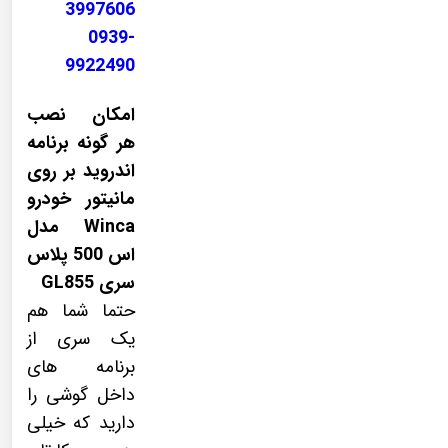
3997606
0939-
9922490
امکان نصب
هر گونه برنامه
اندروید بر روی
مانیتور خودرو
Winca مدل
اس 500 پلاس
سری GL855
حتما شما هم
یک سری از
برنامه های
داخل گوشی را
دارید که خیلی