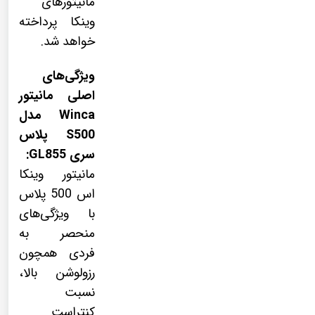
مانیتورهای
وینکا پرداخته
خواهد شد.
ویژگی‌های
اصلی مانیتور
Winca مدل
S500 پلاس
سری GL855:
مانیتور وینکا
اس 500 پلاس
با ویژگی‌های
منحصر به
فردی همچون
رزولوشن بالا،
نسبت
کنتراست