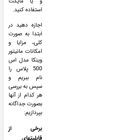
و یا مایکت
استفاده کنید.
اجازه دهید در
ابتدا به صورت
کلی، مزایا و
امکانات مانیتور
وینکا مدل اس
500 پلاس را
نام ببریم و
سپس به بررسی
هر کدام از آنها
بصورت جداگانه
بپردازیم:
برخی از
قابلیتهای