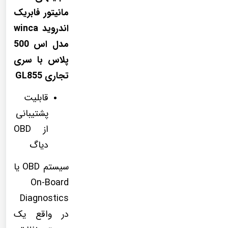
مانیتور فابریک
اندروید winca
مدل اس 500
پلاس با سری
تجاری GL855
قابلیت
پشتیبانی
از OBD
دیاگ
سیستم OBD یا
On-Board
Diagnostics
در واقع یک