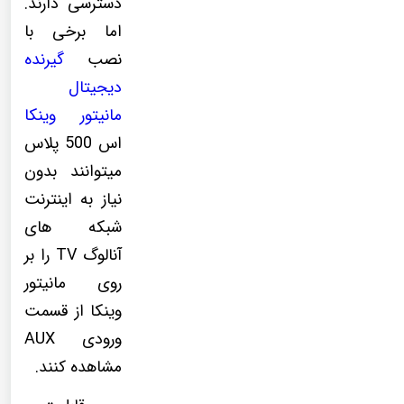
دسترسی دارند.
اما برخی با
نصب
گیرنده
دیجیتال
مانیتور وینکا
اس 500 پلاس
میتوانند بدون
نیاز به اینترنت
شبکه های
آنالوگ TV را بر
روی مانیتور
وینکا از قسمت
ورودی AUX
مشاهده کنند.