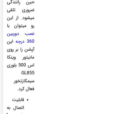
حین رانندگی
ضروری تلقی
میشود. از این
رو میتوان با
نصب دوربین
360 درجه
این
آپشن را بر روی
مانیتور وینکا
اس 500 بلوری
GL855
سیمکارتخور
فعال کرد.
قابلیت
اتصال به