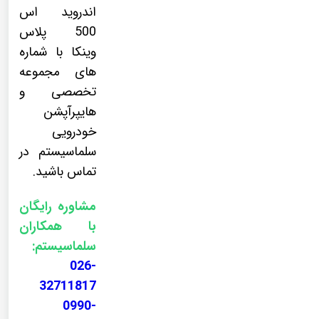
اندروید اس
500 پلاس
وینکا با شماره
های مجموعه
تخصصی و
هایپرآپشن
خودرویی
سلماسیستم در
تماس باشید.
مشاوره رایگان
با همکاران
سلماسیستم:
026-
32711817
0990-