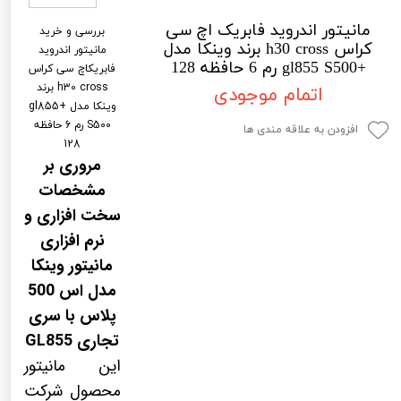
لیفان LIFAN
سنسور دنده عقب Sensor
مانیتور اندروید فابریک اچ سی
بررسی و خرید
کراس h30 cross برند وینکا مدل
رنو RENAULT
دوربین خودرو Car Camera
مانیتور اندروید
+gl855 S500 رم 6 حافظه 128
فابریکاچ سی کراس
جک JAC
دوربین ثبت وقایع (CAM
h30 cross برند
اتمام موجودی
وینکا مدل +gl855
نیسان NISSAN
پاور ویندوز Power Windows
S500 رم 6 حافظه
افزودن به علاقه مندی ها
128
جیلی GEELY
پاور سانروف Power Sunroof
مروری بر
سیتروئن CITROEN
باند و بلندگو و 
مشخصات
سخت افزاری و
بی ام و BMW
آمپلی فایر خودر
نرم افزاری
مرسدس بنز MERCEDES BENZ
طاقچه MDF و 3D عقب خودرو
مانیتور وینکا
مدل اس 500
پلاس با سری
تجاری GL855
این مانیتور
محصول شرکت