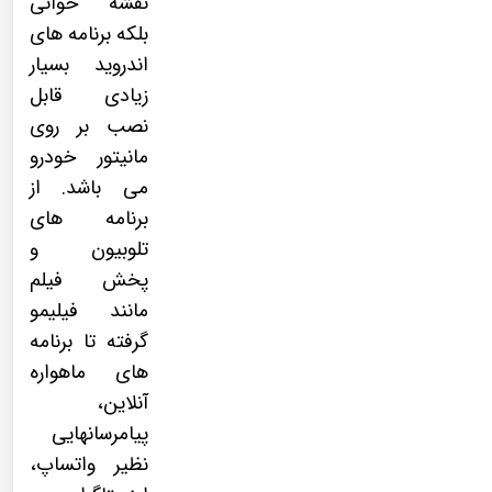
نقشه خوانی
بلکه برنامه های
اندروید بسیار
زیادی قابل
نصب بر روی
مانیتور خودرو
می باشد. از
برنامه های
تلوبیون و
پخش فیلم
مانند فیلیمو
گرفته تا برنامه
های ماهواره
آنلاین،
پیامرسانهایی
نظیر واتساپ،