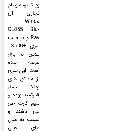
وینکا بوده و نام
تجاری آن
Winca
GL855 Blu-
Ray
و در قالب
سری
+S500
پلاس به بازار
عرضه شده
است. این سری
از مانیتور های
وینکا بسیار
قدرتمند بوده و
سیم کارت خور
می باشند و
نسبت به مدل
های قبلی