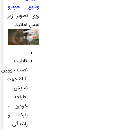
وقایع خودرو
روی تصویر زیر
لمس نمائید.
قابلیت
نصب دوربین
360 جهت
نمایش
اطراف
خودرو ،
پارک و
رانندگی