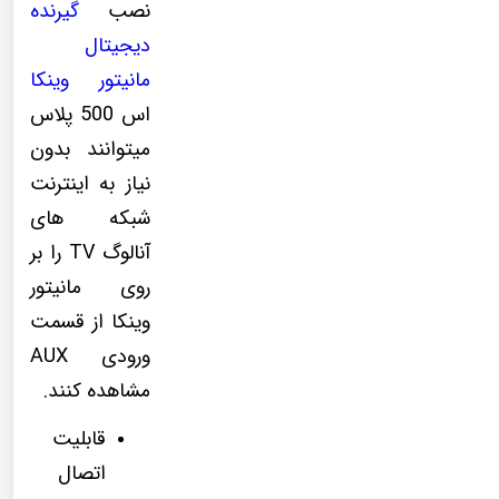
نصب
گیرنده
دیجیتال
مانیتور وینکا
اس 500 پلاس
میتوانند بدون
نیاز به اینترنت
شبکه های
آنالوگ TV را بر
روی مانیتور
وینکا از قسمت
ورودی AUX
مشاهده کنند.
قابلیت
اتصال