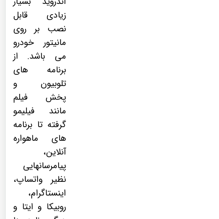
اندروید بسیار
زیادی قابل
نصب بر روی
مانیتور خودرو
می باشد. از
برنامه های
تلوبیون و
پخش فیلم
مانند فیلیمو
گرفته تا برنامه
های ماهواره
آنلاین،
پیامرسانهایی
نظیر واتساپ،
اینستاگرام،
روبیکا و ایتا و