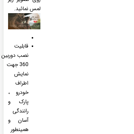
لمس نمائید.
قابلیت
نصب دوربین
360 جهت
نمایش
اطراف
خودرو ،
پارک و
رانندگی
آسان و
همینطور