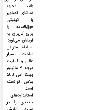
بالا، تجربه
تماشای تصاویر
با کیفیتی
فوق‌العاده را
برای کاربران به
ارمغان می‌آورد.
به لطف متریال
ساخت بسیار
عالی و کیفیت
درجه A مانیتور
وینکا اس 500
پلاس توانسته
است
استانداردهای
جدیدی را در
زمینه نمایش