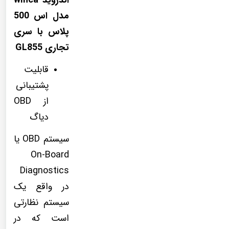
مدل اس 500
پلاس با سری
تجاری GL855
قابلیت
پشتیبانی
از OBD
دیاگ
سیستم OBD یا
On-Board
Diagnostics
در واقع یک
سیستم نظارتی
است که در