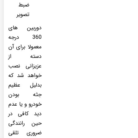
ضبط
تصویر
دوربین های
360 درجه
معمولا برای آن
دسته از
عزیزانی نصب
خواهد شد که
بدلیل عظیم
جثه بودن
خودرو و یا عدم
دید کافی در
حین رانندگی
ضروری تلقی