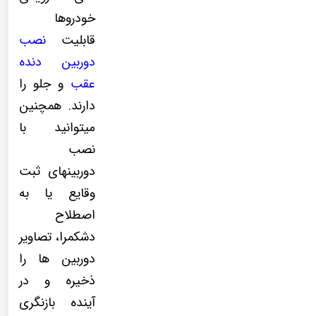
خودروها
قابلیت
نصب
دوربین دنده
عقب
و جلو را
دارند. همچنین
میتوانید با
نصب
دوربینهای ثبت
وقایع یا به
اصطلاح
دشکمرا، تصاویر
دوربین ها را
ذخیره و در
آینده بازنگری