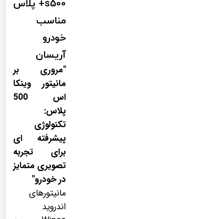
s500+ پلاس
مناسب
خودرو
آریسان
"مروری بر
مانیتور وینکا
اس 500
پلاس:
تکنولوژی
پیشرفته ای
برای تجربه
تصویری متمایز
در خودرو"
مانیتورهای
اندروید