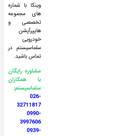
وینکا با شماره
های مجموعه
تخصصی و
هایپرآپشن
خودرویی
سلماسیستم در
تماس باشید.
مشاوره رایگان
با همکاران
سلماسیستم:
026-
32711817
0990-
3997606
0939-