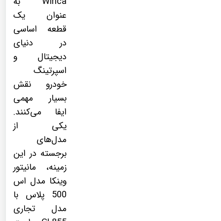
Winca به
عنوان یک
قطعه اساسی
در دنیای
دیجیتال و
اسپرتینگ
خودرو نقش
بسیار مهمی
ایفا می‌کنند.
یکی از
مدل‌های
برجسته در این
زمینه، مانیتور
وینکا مدل اس
500 پلاس با
مدل تجاری