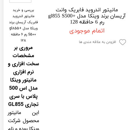
لیفان LIFAN
سنسور دنده عقب Sensor
مانیتور اندروید فابریک وانت
بررسی و خرید
آریسان برند وینکا مدل +gl855 S500
رنو RENAULT
دوربین خودرو Car Camera
مانیتور اندروید
رم 6 حافظه 128
فابریک آریسان برند
جک JAC
دوربین ثبت وقایع (CAM
وینکا مدل +gl855
اتمام موجودی
S500 رم 6 حافظه
نیسان NISSAN
پاور ویندوز Power Windows
128
افزودن به علاقه مندی ها
مروری بر
جیلی GEELY
پاور سانروف Power Sunroof
مشخصات
سیتروئن CITROEN
باند و بلندگو و 
سخت افزاری و
نرم افزاری
بی ام و BMW
آمپلی فایر خودر
مانیتور وینکا
مرسدس بنز MERCEDES BENZ
طاقچه MDF و 3D عقب خودرو
مدل اس 500
پلاس با سری
تجاری GL855
این مانیتور
محصول شرکت
وینکا بوده و نام