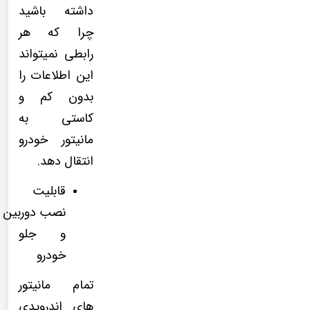
داشته باشید
چرا که هر
رابطی نمیتواند
این اطلاعات را
بدون کم و
کاستی به
مانیتور خودرو
انتقال دهد.
قابلیت
نصب دوربین 
و جلو
خودرو
تمام مانیتور
های اندرویدی