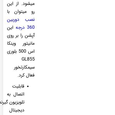
میشود. از این
رو میتوان با
نصب دوربین
360 درجه
این
آپشن را بر روی
مانیتور وینکا
اس 500 بلوری
GL855
سیمکارتخور
فعال کرد.
قابلیت
اتصال به
تلویزیون گیرند
دیجیتال