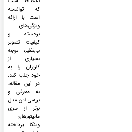
GL855 است
که توانسته
است با ارائه
ویژگی‌های
برجسته و
کیفیت تصویر
بی‌نظیر، توجه
بسیاری از
کاربران را به
خود جلب کند.
در این مقاله،
به معرفی و
بررسی این مدل
برتر از سری
مانیتورهای
وینکا پرداخته