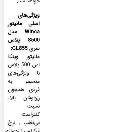
خواهد شد.
ویژگی‌های
اصلی مانیتور
Winca مدل
S500 پلاس
سری GL855:
مانیتور وینکا
اس 500 پلاس
با ویژگی‌های
منحصر به
فردی همچون
رزولوشن بالا،
نسبت
کنتراست
بی‌نظیر، , نرخ
فرکانس تازه‌سازی