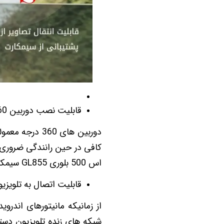
قابلیت نصب دوربین 360 جهت نمایش اطراف خودرو ، پارک و رانندگی آسان و همینطور ضبط تصویر
دوربین های 60
کافی در حین رانندگی ضروری ت
اس 500 بلوری GL855 سیمکارتخور فعال کرد.
قابلیت اتصال به تلویزیون 
از زمانیکه مانیتورهای اندروی
شبکه های زنده تلویزیون دست