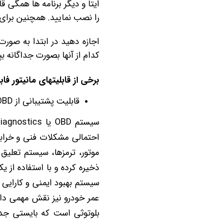
ایتا و دیگر برنامه ها همگی ق
را نصب نمایید. همچنین برای ن
کدام از آنها بصورت جداگانه بپ
برخی از قابلیتهای مانیتور فابریک اندروید winca مدل اس 00
قابلیت پشتیبانی از OBD دیاگ
احتمالی مشکلات فنی و خرابی
موتور، ترمزها، سیستم تعلیق
سیستم بهبود ایمنی و کارای
بلوتوثی است که بایستی جدا