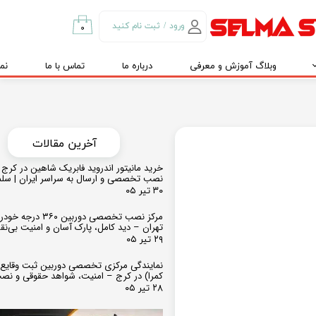
ورود
/
ثبت نام کنید
۰
حساب کاربری من
وبلاگ آموزش و معرفی
درباره ما
تماس با ما
نم
تغییر گذر واژه
سفارشات
خروج از حساب
کاربری
​​آخرین مقالات
خرید مانیتور اندروید فابریک شاهین در کرج و
نصب تخصصی و ارسال به سراسر ایران | سل
۳۰ تیر ۰۵
مرکز نصب تخصصی دوربین ۶۰
تهران – دید کامل، پارک آسان و امنیت بی‌ن
۲۹ تیر ۰۵
نمایندگی مرکزی تخصصی دوربین ثبت وقایع
کمرا) در کرج – امنیت، شواهد حقوقی و نص
۲۸ تیر ۰۵