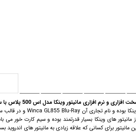
 خودرو
Car 
DASH )
 میدرنج
و
 نرم افزاری مانیتور وینکا مدل اس 500 پلاس با سری تجاری GL855
نام تجاری آن Winca GL855 Blu-Ray
و در قالب 
انیتور های وینکا بسیار قدرتمند بوده و سیم کارت خور می ب
ین مانیتور برای کسانی که علاقه زیادی به مانیتور های اندروید بس