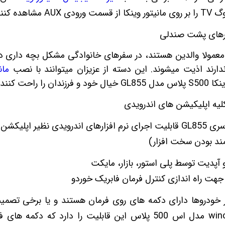
اهده کنند.
ورهای پشت صندلی
معمولا والدین هستند، در سفرهای خانوادگی مشکل بچه داری دارن
 ندارند اذیت میشوند. این دسته از عزیزان میتوانند با نصب
مان
 راحت کنند.
یه اپلیکیشن های اندرویدی
مانیتور وینکا اس 500 پلاس سری GL855 قابلیت اجرای نرم افزارهای اندرویدی 
تمند بودن سخت افزار)
 و آپدیت توسط پلی استور، بازار، مایکت
جهت راه اندازی کنترل فرمان فابریک خوردو
خودروها دارای دکمه های روی فرمان هستند و یا برخی تصمیم ب
متصل کنند. مانیتور وینکا winca مدل اس 500 پلاس این قابلیت را دار