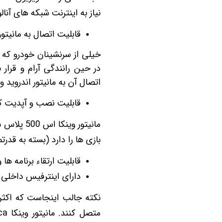
نیاز به اینترنت شبکه های آنالوگ TV را بر روی مانیتور وینکا از قسمت ورودی AUX مش
قابلیت اتصال به مانیت
خیلی از سرنشینان خودرو که 
در حین رانندگی آرام و قرار
اتصال آن به مانیتور اندروید وینکا S500 پلاس مدل GL855 خیال خود و فرزندان را
قابلیت نصب و آپدیت کل
بازی ها را دارد (بسته به قدر
قابلیت ارتقاء برنامه ها
دارای اینترفیس داخلی 
نکته جالب اینجاست که اکثر 