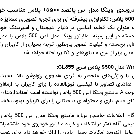
 اس پانصد s500+ پلاس مناسب خودرو دنا و دناپلاس ​
یتورهای اندروید Winca به عنوان یک قطعه اساسی در دنیای دیجیتال و اسپرتی
های برجسته و کیفیت تصویر بی‌نظیر، توجه بسیاری از کاربران ر
مدل برتر از سری مانیتورهای وینکا پرداخته خواهد شد.
ر وینکا اس 500 پلاس با ویژگی‌های منحصر به فردی همچون رزولوشن بالا، 
 تماشای تصاویر با کیفیتی فوق‌العاده را برای کاربران به ارمغا
ساخت بسیار عالی و کیفیت درجه A مانیتور وینکا اس 500 پلاس توا
شای فیلم، بازی و محتواهای دیجیتالی را برای کاربران بهبود بخشد.
با مطالعه این مقاله، خ
می آگاهانه‌تر در انتخاب و خرید مانیتور خودروی خود داشته باش
مل اندروید امکانات بسیار زیادی را ارائه خواهد داد. برای همین